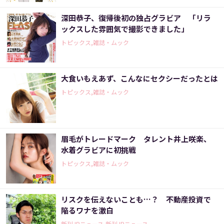
深田恭子、復帰後初の独占グラビア 「リラ
ックスした雰囲気で撮影できました」
トピックス,雑誌・ムック
大食いもえあず、こんなにセクシーだったとは
トピックス,雑誌・ムック
眉毛がトレードマーク タレント井上咲楽、
水着グラビアに初挑戦
トピックス,雑誌・ムック
リスクを伝えないことも…？ 不動産投資で
陥るワナを激白
新刊JPニュース,新刊JPニュース