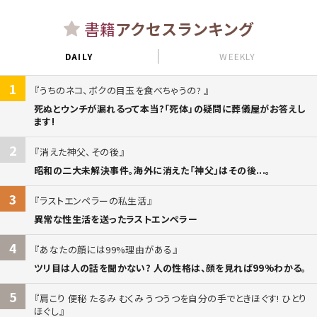
書籍
アクセスランキング
DAILY
WEEKLY
1
うちのネコ、ボクの目玉を食べちゃうの?
死ぬとウンチが漏れるって本当?「死体」の疑問に葬儀屋がお答えし
ます!
2
消えた神父、その後
昭和の二大未解決事件。海外に消えた「神父」はその後...。
3
ラストエンペラーの私生活
異常な性生活を送ったラストエンペラー
4
あなたの顔には99%理由がある
ツリ目は人の話を聞かない? 人の性格は、顔を見れば99%わかる。
5
肩こり 便秘 たるみ むくみ うつうつを自分の手でときほぐす! ひとり
ほぐし