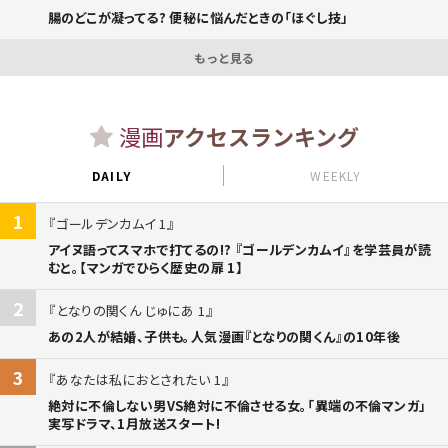
腸のどこが凝ってる? 便秘に悩んだときの「ほぐし技」
もっと見る
漫画
アクセスランキング
DAILY
WEEKLY
1
ゴールデンカムイ 1
アイヌ語ってスマホで打てるの!? 『ゴールデンカムイ』を学芸員が読
むと。【マンガでひらく歴史の扉 1】
2
となりの関くん じゅにあ 1
あの2人が結婚、子供も。人気漫画『となりの関くん』の10年後
3
あなたは私におとされたい 1
絶対に不倫しない男VS絶対に不倫させる女。「異端の不倫マンガ」
実写ドラマ、1月放送スタート!