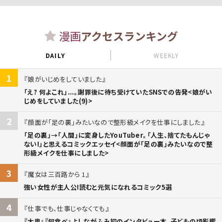
漫画
アクセスランキング
DAILY
WEEKLY
1
娘がいじめをしていました
「え? 何よこれ」...。謝罪後に待ち受けていたSNSでの告発<娘がい
じめをしていました(9)>
2
顔面が「足の裏」みたいなので整形級メイクを仕事にしました
「足の裏」→「人間」に変身したYouTuber。「人生、捨てたもんじゃ
ない!」と思えるコミックエッセイ<顔面が「足の裏」みたいなので整
形級メイクを仕事にしました>
3
魔女は三百路から 1
強い女性が主人公!読むと元気になれるコミック5選
4
仕事でも、仕事じゃなくても
『大奥』『何食べ』よしながふみ初のインタビュー本。子どもの頃影響