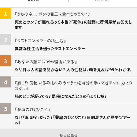
1
うちのネコ、ボクの目玉を食べちゃうの?
死ぬとウンチが漏れるって本当?「死体」の疑問に葬儀屋がお答えし
ます!
2
ラストエンペラーの私生活
異常な性生活を送ったラストエンペラー
3
あなたの顔には99%理由がある
ツリ目は人の話を聞かない? 人の性格は、顔を見れば99%わかる。
4
肩こり 便秘 たるみ むくみ うつうつを自分の手でときほぐす! ひとり
ほぐし
腸のどこが凝ってる? 便秘に悩んだときの「ほぐし技」
5
薬屋のひとりごと
なぜ「毒見役」だった?『薬屋のひとりごと』日向夏さんが歴史ツアー
へ!
もっと見る