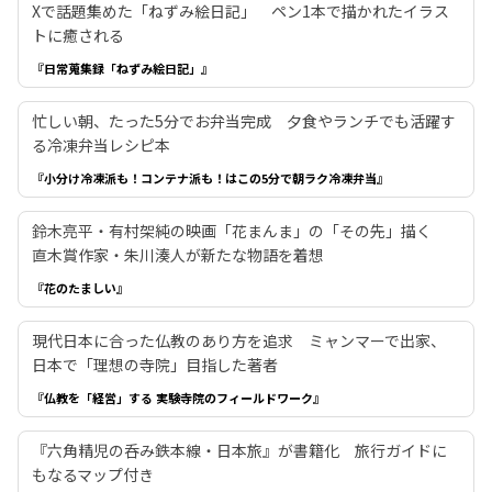
Xで話題集めた「ねずみ絵日記」 ペン1本で描かれたイラス
トに癒される
『日常蒐集録「ねずみ絵日記」』
忙しい朝、たった5分でお弁当完成 夕食やランチでも活躍す
る冷凍弁当レシピ本
『小分け冷凍派も！コンテナ派も！はこの5分で朝ラク冷凍弁当』
鈴木亮平・有村架純の映画「花まんま」の「その先」描く
直木賞作家・朱川湊人が新たな物語を着想
『花のたましい』
現代日本に合った仏教のあり方を追求 ミャンマーで出家、
日本で「理想の寺院」目指した著者
『仏教を「経営」する 実験寺院のフィールドワーク』
『六角精児の呑み鉄本線・日本旅』が書籍化 旅行ガイドに
もなるマップ付き