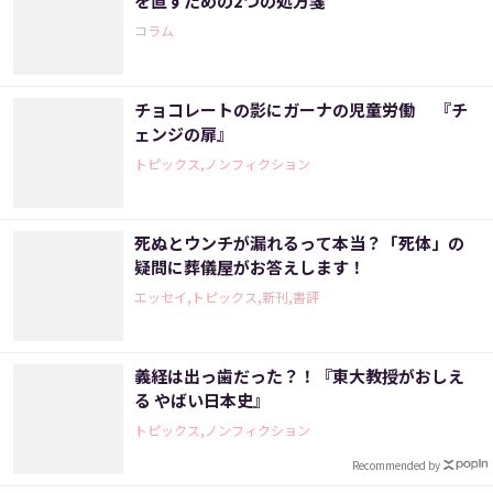
を直すための2つの処方箋
コラム
チョコレートの影にガーナの児童労働 『チ
ェンジの扉』
トピックス,ノンフィクション
死ぬとウンチが漏れるって本当？「死体」の
疑問に葬儀屋がお答えします！
エッセイ,トピックス,新刊,書評
義経は出っ歯だった？！『東大教授がおしえ
る やばい日本史』
トピックス,ノンフィクション
Recommended by