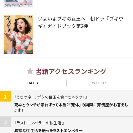
いよいよブギの女王へ 朝ドラ『ブギウ
ギ』ガイドブック第2弾
書籍
アクセスランキング
DAILY
WEEKLY
1
うちのネコ、ボクの目玉を食べちゃうの?
死ぬとウンチが漏れるって本当?「死体」の疑問に葬儀屋がお答えし
ます!
2
ラストエンペラーの私生活
異常な性生活を送ったラストエンペラー