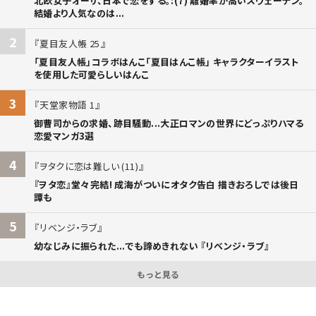
北欧女子オーサ、日本で恋をする。:(7) 離婚率が高いスウェーデン。
結婚より人気なのは...
2
夏目友人帳 25
「夏目友人帳」コラボはんこ「夏目はんこ帳」 キャラクターイラスト
を使用した可愛らしいはんこ
3
天堂家物語 1
御曹司からの求婚、跡目騒動...大正ロマンの世界にどっぷりハマる
恋愛マンガ3選
4
ヲタクに恋は難しい (11)
『ヲタ恋』堂々完結! 成海がついにオタク告白 描きおろしでは後日
譚も
5
リベンジ・ラブ
幼なじみに振られた...でも諦めきれない 『リベンジ・ラブ』
もっと見る