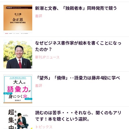
新潮と文春、「独裁者本」同時発売で競う
書評
なぜビジネス書作家が絵本を書くことになっ
たのか？
新刊JPニュース
「望外」「僥倖」･･語彙力は藤井4段に学べ
書評
読むのは苦手・・・それなら、聞くのもアリ
です！本を聴くという選択。
トピックス