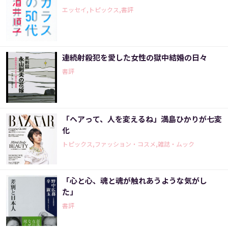
エッセイ,トピックス,書評
連続射殺犯を愛した女性の獄中結婚の日々
書評
「ヘアって、人を変えるね」満島ひかりが七変
化
トピックス,ファッション・コスメ,雑誌・ムック
「心と心、魂と魂が触れあうような気がし
た」
書評