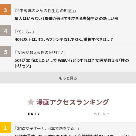
3
『中高年のための性生活の知恵』
挿入はいらない?機能が衰えてもできる夫婦生活の新しい形
4
化け活。
40代以上は、むしろファンデなしでOK。重視すべきは...?
5
女医が教える性のトリセツ
50代「本当はしたい...でも痛い!」どうすれば? 女医が教える「性の
トリセツ」
もっと見る
漫画
アクセスランキング
DAILY
WEEKLY
1
北欧女子オーサ、日本で恋をする。