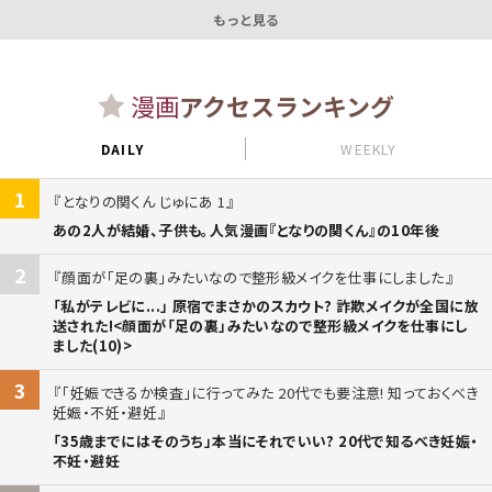
もっと見る
漫画
アクセスランキング
DAILY
WEEKLY
1
となりの関くん じゅにあ 1
あの2人が結婚、子供も。人気漫画『となりの関くん』の10年後
2
顔面が「足の裏」みたいなので整形級メイクを仕事にしました
「私がテレビに...」 原宿でまさかのスカウト? 詐欺メイクが全国に放
送された!<顔面が「足の裏」みたいなので整形級メイクを仕事にし
ました(10)>
3
「妊娠できるか検査」に行ってみた 20代でも要注意! 知っておくべき
妊娠・不妊・避妊
「35歳までにはそのうち」本当にそれでいい? 20代で知るべき妊娠・
不妊・避妊