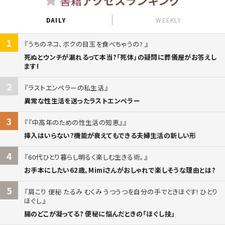
書籍
アクセスランキング
DAILY
WEEKLY
1
うちのネコ、ボクの目玉を食べちゃうの?
死ぬとウンチが漏れるって本当?「死体」の疑問に葬儀屋がお答えし
ます!
2
ラストエンペラーの私生活
異常な性生活を送ったラストエンペラー
3
『中高年のための性生活の知恵』
挿入はいらない?機能が衰えてもできる夫婦生活の新しい形
4
60代ひとり暮らし明るく楽しむ生きる術。
お手本にしたい62歳。Mimiさんがおしゃれで楽しそうな理由とは?
5
肩こり 便秘 たるみ むくみ うつうつを自分の手でときほぐす! ひとり
ほぐし
腸のどこが凝ってる? 便秘に悩んだときの「ほぐし技」