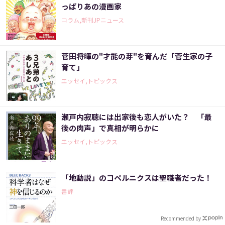
っぱりあの漫画家
コラム,新刊JPニュース
菅田将暉の"才能の芽"を育んだ「菅生家の子
育て」
エッセイ,トピックス
瀬戸内寂聴には出家後も恋人がいた？ 「最
後の肉声」で真相が明らかに
エッセイ,トピックス
「地動説」のコペルニクスは聖職者だった！
書評
Recommended by