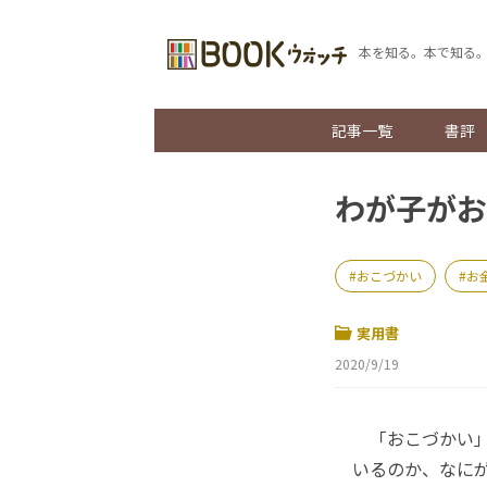
本を知る。本で知る
記事一覧
書評
わが子がお
おこづかい
お
実用書
2020/9/19
「おこづかい」は
いるのか、なに