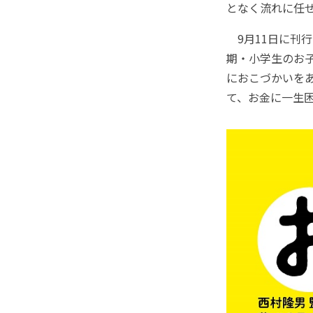
となく流れに任
9月11日に刊
期・小学生のお子
におこづかいを
て、お金に一生