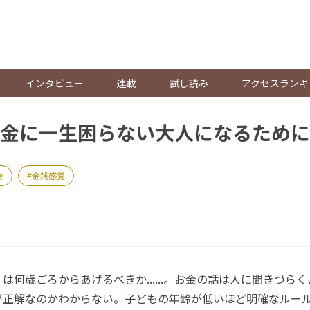
。
インタビュー
連載
試し読み
アクセスランキ
金に一生困らない大人になるために
金
金銭感覚
何歳ごろからあげるべきか......。お金の話は人に聞きづら
が正解なのかわからない。子どもの年齢が低いほど明確なルー