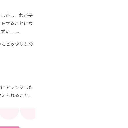
しかし、わが子
ントすることにな
.....。
のにピッタリなの
けにアレンジした
教えられること。