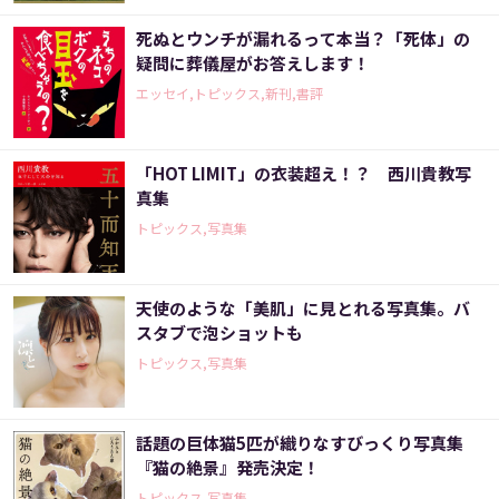
死ぬとウンチが漏れるって本当？「死体」の
疑問に葬儀屋がお答えします！
エッセイ,トピックス,新刊,書評
「HOT LIMIT」の衣装超え！？ 西川貴教写
真集
トピックス,写真集
天使のような「美肌」に見とれる写真集。バ
スタブで泡ショットも
トピックス,写真集
話題の巨体猫5匹が織りなすびっくり写真集
『猫の絶景』発売決定！
トピックス,写真集