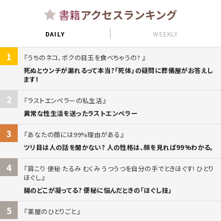
書籍
アクセスランキング
DAILY
WEEKLY
1
うちのネコ、ボクの目玉を食べちゃうの?
死ぬとウンチが漏れるって本当?「死体」の疑問に葬儀屋がお答えし
ます!
2
ラストエンペラーの私生活
異常な性生活を送ったラストエンペラー
3
あなたの顔には99%理由がある
ツリ目は人の話を聞かない? 人の性格は、顔を見れば99%わかる。
4
肩こり 便秘 たるみ むくみ うつうつを自分の手でときほぐす! ひとり
ほぐし
腸のどこが凝ってる? 便秘に悩んだときの「ほぐし技」
5
薬屋のひとりごと