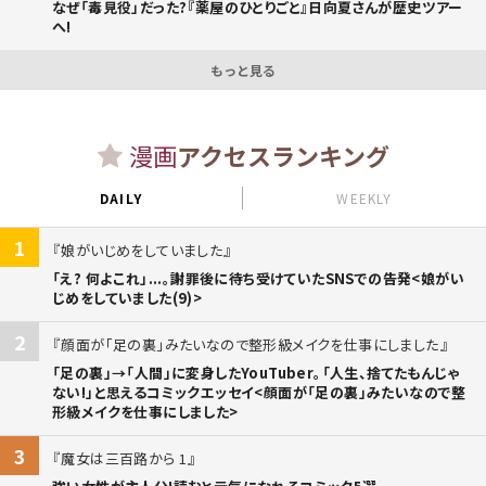
なぜ「毒見役」だった?『薬屋のひとりごと』日向夏さんが歴史ツアー
へ!
もっと見る
漫画
アクセスランキング
DAILY
WEEKLY
1
娘がいじめをしていました
「え? 何よこれ」...。謝罪後に待ち受けていたSNSでの告発<娘がい
じめをしていました(9)>
2
顔面が「足の裏」みたいなので整形級メイクを仕事にしました
「足の裏」→「人間」に変身したYouTuber。「人生、捨てたもんじゃ
ない!」と思えるコミックエッセイ<顔面が「足の裏」みたいなので整
形級メイクを仕事にしました>
3
魔女は三百路から 1