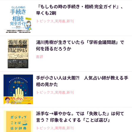
『もしもの時の手続き・相続 完全ガイド』、
早くも2刷
トピックス,実用書,新刊
湯川秀樹が生きていたら「学術会議問題」で
何を語るだろうか
書評
手が小さい人は大胆?! 人気占い師が教える手
相の見かた
トピックス,実用書,新刊
派手な→華やかな。では「失敗した」は何て
言う？ 印象をよくする「ことば選び」
トピックス,実用書,新刊