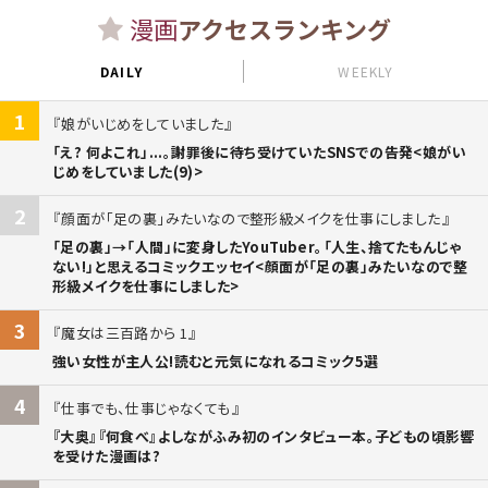
漫画
アクセスランキング
DAILY
WEEKLY
1
娘がいじめをしていました
「え? 何よこれ」...。謝罪後に待ち受けていたSNSでの告発<娘がい
じめをしていました(9)>
2
顔面が「足の裏」みたいなので整形級メイクを仕事にしました
「足の裏」→「人間」に変身したYouTuber。「人生、捨てたもんじゃ
ない!」と思えるコミックエッセイ<顔面が「足の裏」みたいなので整
形級メイクを仕事にしました>
3
魔女は三百路から 1
強い女性が主人公!読むと元気になれるコミック5選
4
仕事でも、仕事じゃなくても
『大奥』『何食べ』よしながふみ初のインタビュー本。子どもの頃影響
を受けた漫画は?