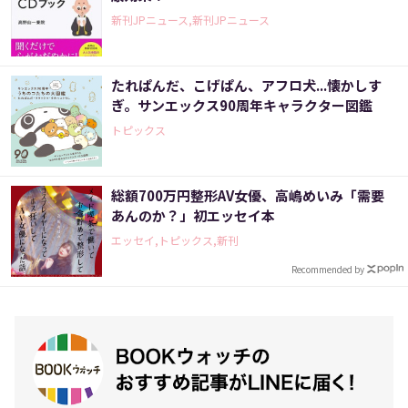
新刊JPニュース,新刊JPニュース
たれぱんだ、こげぱん、アフロ犬...懐かしす
ぎ。サンエックス90周年キャラクター図鑑
トピックス
総額700万円整形AV女優、高嶋めいみ「需要
あんのか？」初エッセイ本
エッセイ,トピックス,新刊
Recommended by