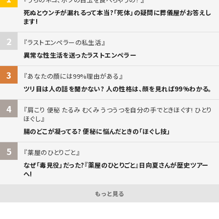
死ぬとウンチが漏れるって本当?「死体」の疑問に葬儀屋がお答えし
ます!
2
ラストエンペラーの私生活
異常な性生活を送ったラストエンペラー
3
あなたの顔には99%理由がある
ツリ目は人の話を聞かない? 人の性格は、顔を見れば99%わかる。
4
肩こり 便秘 たるみ むくみ うつうつを自分の手でときほぐす! ひとり
ほぐし
腸のどこが凝ってる? 便秘に悩んだときの「ほぐし技」
5
薬屋のひとりごと
なぜ「毒見役」だった?『薬屋のひとりごと』日向夏さんが歴史ツアー
へ!
もっと見る