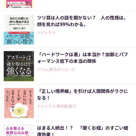
ツリ目は人の話を聞かない？ 人の性格は、
顔を見れば99%わかる。
トピックス
「ハードワークは善」は本当か？加齢とパフ
ォーマンス低下の本当の関係
コラム,新刊JPニュース
「正しい境界線」を引けば人間関係がラクに
なる！
トピックス,実用書,新刊
はまる人続出！？ 「聞くお経」のすごい健
康効果！