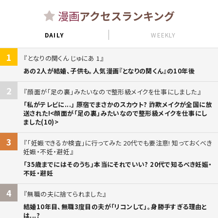
漫画
アクセスランキング
DAILY
WEEKLY
1
となりの関くん じゅにあ 1
あの2人が結婚、子供も。人気漫画『となりの関くん』の10年後
2
顔面が「足の裏」みたいなので整形級メイクを仕事にしました
「私がテレビに...」 原宿でまさかのスカウト? 詐欺メイクが全国に放
送された!<顔面が「足の裏」みたいなので整形級メイクを仕事にし
ました(10)>
3
「妊娠できるか検査」に行ってみた 20代でも要注意! 知っておくべき
妊娠・不妊・避妊
「35歳までにはそのうち」本当にそれでいい? 20代で知るべき妊娠・
不妊・避妊
4
無職の夫に捨てられました
結婚10年目、無職3度目の夫が「リコンして」。身勝手すぎる理由と
は...?