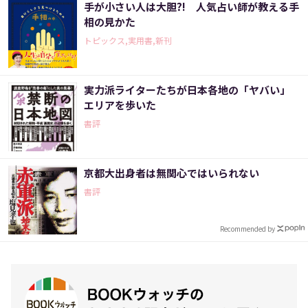
手が小さい人は大胆?! 人気占い師が教える手
相の見かた
トピックス,実用書,新刊
実力派ライターたちが日本各地の「ヤバい」
エリアを歩いた
書評
京都大出身者は無関心ではいられない
書評
Recommended by