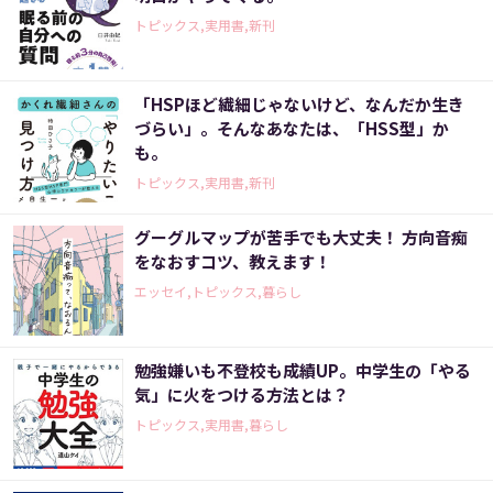
トピックス,実用書,新刊
「HSPほど繊細じゃないけど、なんだか生き
づらい」。そんなあなたは、「HSS型」か
も。
トピックス,実用書,新刊
グーグルマップが苦手でも大丈夫！ 方向音痴
をなおすコツ、教えます！
エッセイ,トピックス,暮らし
勉強嫌いも不登校も成績UP。中学生の「やる
気」に火をつける方法とは？
トピックス,実用書,暮らし