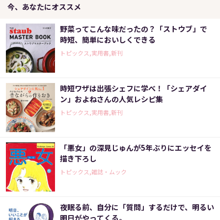
今、あなたにオススメ
野菜ってこんな味だったの？「ストウブ」で
時短、簡単においしくできる
トピックス,実用書,新刊
時短ワザは出張シェフに学べ！「シェアダイ
ン」およねさんの人気レシピ集
トピックス,実用書,新刊
「悪女」の深見じゅんが5年ぶりにエッセイを
描き下ろし
トピックス,雑誌・ムック
夜眠る前、自分に「質問」するだけで、明るい
明日がやってくる。