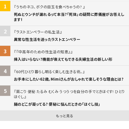
1
うちのネコ、ボクの目玉を食べちゃうの?
死ぬとウンチが漏れるって本当?「死体」の疑問に葬儀屋がお答えし
ます!
2
ラストエンペラーの私生活
異常な性生活を送ったラストエンペラー
3
『中高年のための性生活の知恵』
挿入はいらない?機能が衰えてもできる夫婦生活の新しい形
4
60代ひとり暮らし明るく楽しむ生きる術。
お手本にしたい62歳。Mimiさんがおしゃれで楽しそうな理由とは?
5
肩こり 便秘 たるみ むくみ うつうつを自分の手でときほぐす! ひとり
ほぐし
腸のどこが凝ってる? 便秘に悩んだときの「ほぐし技」
もっと見る