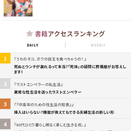
書籍
アクセスランキング
DAILY
WEEKLY
1
うちのネコ、ボクの目玉を食べちゃうの?
死ぬとウンチが漏れるって本当?「死体」の疑問に葬儀屋がお答えし
ます!
2
ラストエンペラーの私生活
異常な性生活を送ったラストエンペラー
3
『中高年のための性生活の知恵』
挿入はいらない?機能が衰えてもできる夫婦生活の新しい形
4
60代ひとり暮らし明るく楽しむ生きる術。