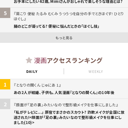
お手本にしたい62歳。Mimiさんがおしゃれで楽しそうな理由とは?
5
肩こり 便秘 たるみ むくみ うつうつを自分の手でときほぐす! ひとり
ほぐし
腸のどこが凝ってる? 便秘に悩んだときの「ほぐし技」
もっと見る
漫画
アクセスランキング
DAILY
WEEKLY
1
となりの関くん じゅにあ 1
あの2人が結婚、子供も。人気漫画『となりの関くん』の10年後
2
顔面が「足の裏」みたいなので整形級メイクを仕事にしました
「私がテレビに...」 原宿でまさかのスカウト? 詐欺メイクが全国に放
送された!<顔面が「足の裏」みたいなので整形級メイクを仕事にし
ました(10)>