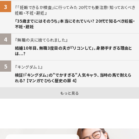
3
「妊娠できるか検査」に行ってみた 20代でも要注意! 知っておくべき
妊娠・不妊・避妊
「35歳までにはそのうち」本当にそれでいい? 20代で知るべき妊娠・
不妊・避妊
4
無職の夫に捨てられました
結婚10年目、無職3度目の夫が「リコンして」。身勝手すぎる理由と
は...?
5
キングダム 1
検証!『キングダム』の"でかすぎる"人気キャラ、当時の馬で耐えら
れる? 【マンガでひらく歴史の扉 4】
もっと見る