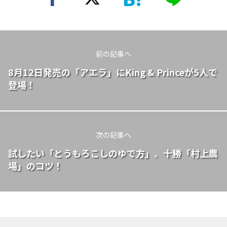
前の記事へ
8月12日発売の「アエラ」にKing & Princeが5人で
登場！
次の記事へ
試したい「とうもろこしのゆで方」。十勝「村上農
場」のコツ！