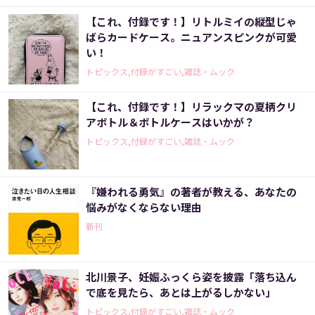
【これ、付録です！】リトルミイの縦型じゃ
ばらカードケース。ニュアンスピンクが可愛
い！
トピックス,付録がすごい,雑誌・ムック
【これ、付録です！】リラックマの夏柄クリ
アボトル＆ボトルケースはいかが？
トピックス,付録がすごい,雑誌・ムック
『嫌われる勇気』の著者が教える、あなたの
悩みがなくならない理由
新刊
北川景子、妊娠ふっくら姿を披露「落ち込ん
で底を見たら、あとは上がるしかない」
トピックス,付録がすごい,雑誌・ムック