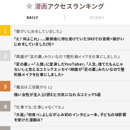
漫画
アクセスランキング
DAILY
WEEKLY
1
娘がいじめをしていました
「え? 何よこれ」...。謝罪後に待ち受けていたSNSでの告発<娘がい
じめをしていました(9)>
2
顔面が「足の裏」みたいなので整形級メイクを仕事にしました
「足の裏」→「人間」に変身したYouTuber。「人生、捨てたもんじゃ
ない!」と思えるコミックエッセイ<顔面が「足の裏」みたいなので整
形級メイクを仕事にしました>
3
魔女は三百路から 1
強い女性が主人公!読むと元気になれるコミック5選
4
仕事でも、仕事じゃなくても
『大奥』『何食べ』よしながふみ初のインタビュー本。子どもの頃影響
を受けた漫画は?