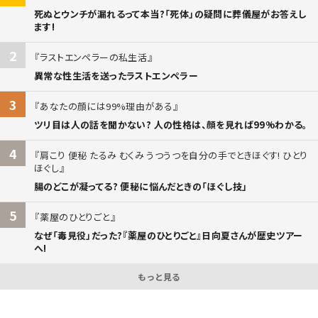
死ぬとウンチが漏れるって本当?「死体」の疑問に葬儀屋がお答えし
ます!
2
ラストエンペラーの私生活
異常な性生活を送ったラストエンペラー
3
あなたの顔には99%理由がある
ツリ目は人の話を聞かない? 人の性格は、顔を見れば99%わかる。
4
肩こり 便秘 たるみ むくみ うつうつを自分の手でときほぐす! ひとり
ほぐし
腸のどこが凝ってる? 便秘に悩んだときの「ほぐし技」
5
薬屋のひとりごと
なぜ「毒見役」だった?『薬屋のひとりごと』日向夏さんが歴史ツアー
へ!
もっと見る