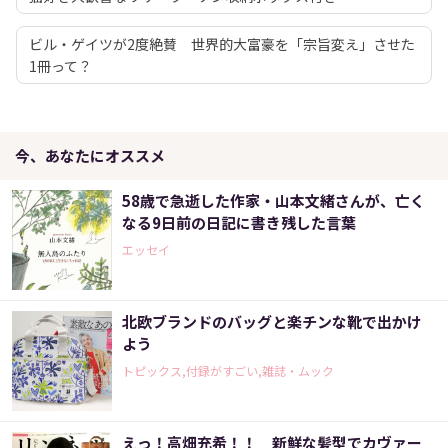
ビル・ゲイツが2度絶賛 世界的大富豪を「宗旨変え」させた
1冊って？
今、あなたにオススメ
58歳で急逝した作家・山本文緒さんが、亡く
なる9日前の日記に書き残した言葉
エッセイ
北欧ブランドのバッグと楽チンな靴で出かけ
よう
トピックス,付録がすごい,雑誌・ムック
えっ！高畑充希！！ 新鮮な髪型でカヴァー