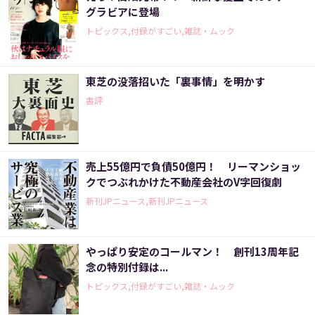
グラビアに登場
トピックス,付録がすごい,雑誌・ムック
東芝の没落招いた「裏事情」を明かす
書評
売上55億円で負債50億円！ リーマンショッ
クでつぶれかけた不動産会社のV字回復劇
新刊JPニュース,新刊JPニュース
やっぱり安定のコールマン！ 創刊13周年記
念の特別付録は...
トピックス,付録がすごい,雑誌・ムック