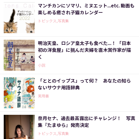
マンチカンにソマリ、ミヌエット...etc. 動画も
楽しめる癒され子猫カレンダー
トピックス,写真集
明治天皇、ロシア皇太子も食べた...！ 「日本
初の洋食屋」に挑んだ夫婦を直木賞作家が描
く
小説
「ととのイップス」って何？ あなたの知ら
ないサウナ用語辞典
実用書
奈月セナ、過去最高露出にチャレンジ！ 写真
集『たまゆら』発売決定
トピックス,写真集