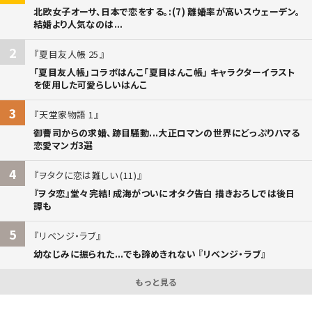
北欧女子オーサ、日本で恋をする。:(7) 離婚率が高いスウェーデン。
結婚より人気なのは...
2
夏目友人帳 25
「夏目友人帳」コラボはんこ「夏目はんこ帳」 キャラクターイラスト
を使用した可愛らしいはんこ
3
天堂家物語 1
御曹司からの求婚、跡目騒動...大正ロマンの世界にどっぷりハマる
恋愛マンガ3選
4
ヲタクに恋は難しい (11)
『ヲタ恋』堂々完結! 成海がついにオタク告白 描きおろしでは後日
譚も
5
リベンジ・ラブ
幼なじみに振られた...でも諦めきれない 『リベンジ・ラブ』
もっと見る