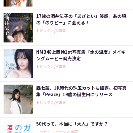
17歳の酒井法子の「あざとい」笑顔。あの頃
の「のりピー」に会える！
トピックス,写真集
NMB48上西怜1st写真集『水の温度』メイキ
ングムービー発売決定
トピックス,写真集
森七菜、JK時代の珠玉カットも披露。初写真
集「Peace」19歳の誕生日にリリース
トピックス,写真集
50代って、本当に「大人」ですか？
エッセイ,トピックス,書評