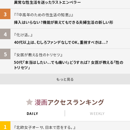
異常な性生活を送ったラストエンペラー
3
『中高年のための性生活の知恵』
挿入はいらない?機能が衰えてもできる夫婦生活の新しい形
4
化け活。
40代以上は、むしろファンデなしでOK。重視すべきは...?
5
女医が教える性のトリセツ
50代「本当はしたい...でも痛い!」どうすれば? 女医が教える「性の
トリセツ」
もっと見る
漫画
アクセスランキング
DAILY
WEEKLY
1
北欧女子オーサ、日本で恋をする。