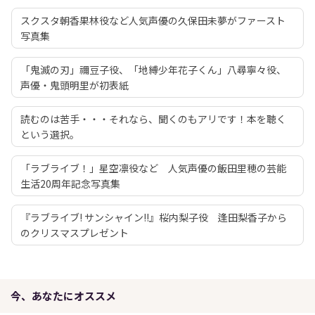
スクスタ朝香果林役など人気声優の久保田未夢がファースト
写真集
「鬼滅の刃」禰豆子役、「地縛少年花子くん」八尋寧々役、
声優・鬼頭明里が初表紙
読むのは苦手・・・それなら、聞くのもアリです！本を聴く
という選択。
「ラブライブ！」星空凛役など 人気声優の飯田里穂の芸能
生活20周年記念写真集
『ラブライブ! サンシャイン!!』桜内梨子役 逢田梨香子から
のクリスマスプレゼント
今、あなたにオススメ