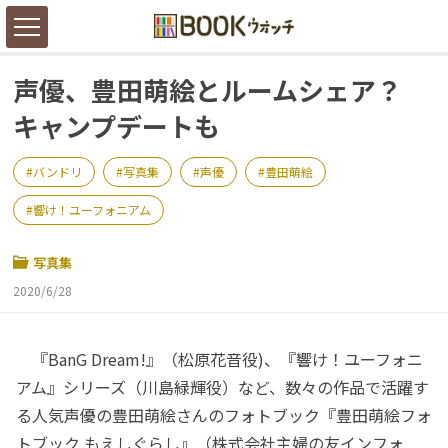
声優、豊田萌絵とルームシェア？
キャンプデートも
バンドリ
写真集
声優
豊田萌絵
響け！ユーフォニアム
写真集
2020/6/28
『BanG Dream!』（松原花音役)、『響け！ユーフォニ
アム』シリーズ（川島緑輝役）など、数々の作品で活躍す
る人気声優の豊田萌絵さんのフォトブック『豊田萌絵フォ
トブック もえしぐらし』（株式会社主婦の友インフォ