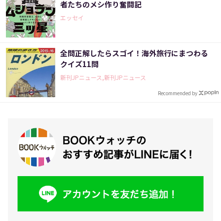
者たちのメシ作り奮闘記
エッセイ
全問正解したらスゴイ！海外旅行にまつわる
クイズ11問
新刊JPニュース,新刊JPニュース
Recommended by