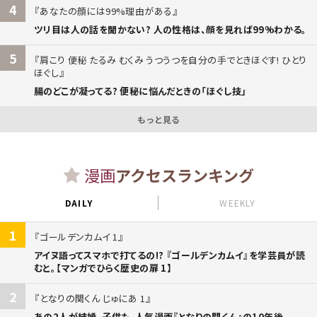
4
あなたの顔には99%理由がある
ツリ目は人の話を聞かない? 人の性格は、顔を見れば99%わかる。
5
肩こり 便秘 たるみ むくみ うつうつを自分の手でときほぐす! ひとり
ほぐし
腸のどこが凝ってる? 便秘に悩んだときの「ほぐし技」
もっと見る
漫画
アクセスランキング
DAILY
WEEKLY
1
ゴールデンカムイ 1
アイヌ語ってスマホで打てるの!? 『ゴールデンカムイ』を学芸員が読
むと。【マンガでひらく歴史の扉 1】
2
となりの関くん じゅにあ 1
あの2人が結婚、子供も。人気漫画『となりの関くん』の10年後