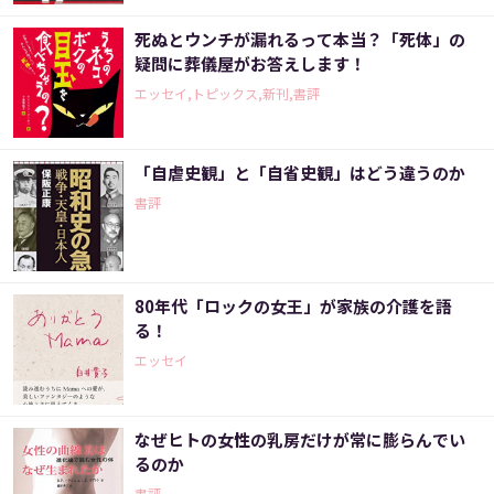
死ぬとウンチが漏れるって本当？「死体」の
疑問に葬儀屋がお答えします！
エッセイ,トピックス,新刊,書評
「自虐史観」と「自省史観」はどう違うのか
書評
80年代「ロックの女王」が家族の介護を語
る！
エッセイ
なぜヒトの女性の乳房だけが常に膨らんでい
るのか
書評