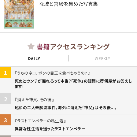
な城と宮殿を集めた写真集
書籍
アクセスランキング
DAILY
WEEKLY
1
うちのネコ、ボクの目玉を食べちゃうの?
死ぬとウンチが漏れるって本当?「死体」の疑問に葬儀屋がお答えし
ます!
2
消えた神父、その後
昭和の二大未解決事件。海外に消えた「神父」はその後...。
3
ラストエンペラーの私生活
異常な性生活を送ったラストエンペラー