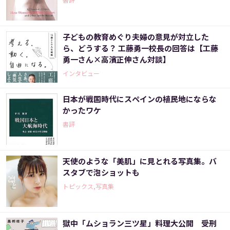
子どもの教育めぐり夫婦の意見が対立した
ら、どうする？ 工藤勇一校長の回答は【工藤
勇一さん×高濱正伸さん対談】
インタビュー
日本が戦国時代にスペインの植民地にならな
かったワケ
書評
天使のような「美肌」に見とれる写真集。バ
スタブで泡ショットも
トピックス,写真集
獄中「ムショラン三ツ星」料理大公開 受刑