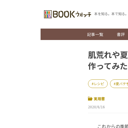
本を知る。本で知る
記事一覧
書評
肌荒れや夏
作ってみた
レシピ
夏バテ
実用書
2020/6/16
これからの季節