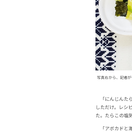
写真右から、記者が
「にんじんたら
しただけ。レシ
た。たらこの塩
「アボカドと海