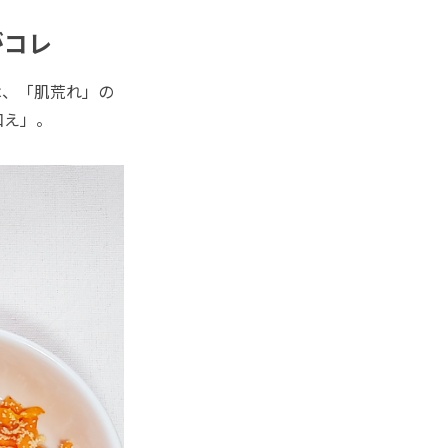
がコレ
、「肌荒れ」の
和え」。