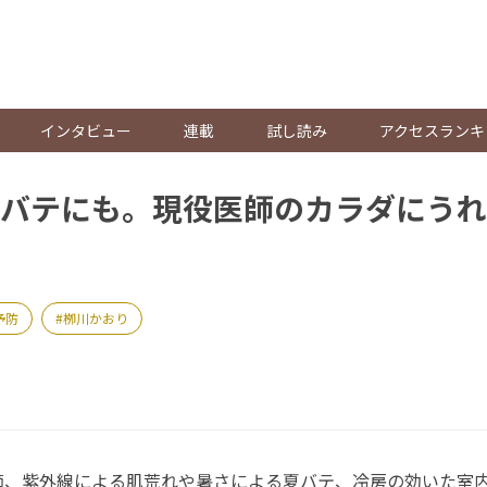
。
インタビュー
連載
試し読み
アクセスランキ
バテにも。現役医師のカラダにうれ
予防
栁川かおり
、紫外線による肌荒れや暑さによる夏バテ、冷房の効いた室