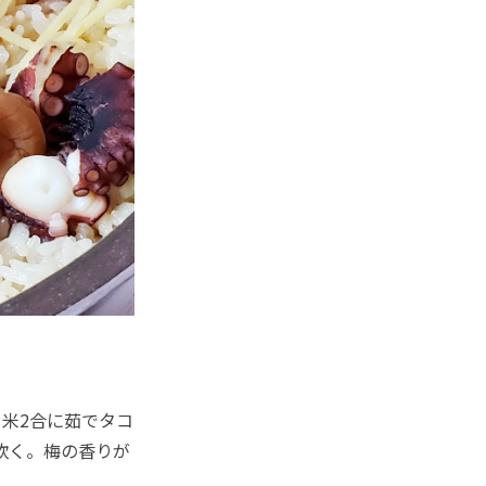
米2合に茹でタコ
炊く。梅の香りが