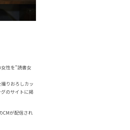
女性を"読書女
全撮りおろしカッ
ングのサイトに掲
のCMが配信され