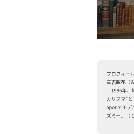
プロフィー
三吉彩花
（
1996年、
カリスマ"と
aponでモ
ズミー』（'