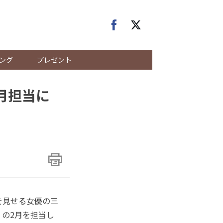
ング
プレゼント
月担当に
を見せる女優の三
の2月を担当し