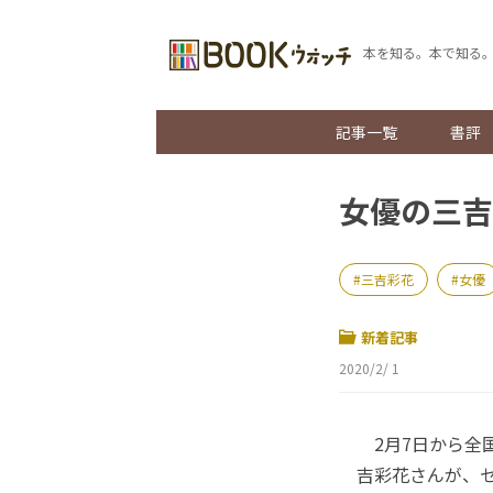
本を知る。本で知る
記事一覧
書評
女優の三吉
三吉彩花
女優
新着記事
2020/2/ 1
2月7日から全
吉彩花さんが、