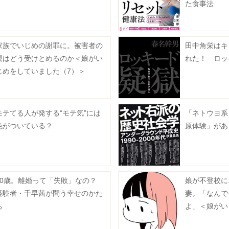
た食事法
家族でいじめの謝罪に。被害者の
田中角栄はキ
親はどう受けとめるのか＜娘がい
れた！ ロッ
じめをしていました（7）＞
モテてる人が発する“モテ気”には
「ネトウヨ系
色がついている？
原体験」があ
40歳。離婚って「失敗」なの？
娘が不登校に.
経験者・千早茜が問う幸せのかた
妻。「なんで
ち
よ」＜娘がい
（11）＞