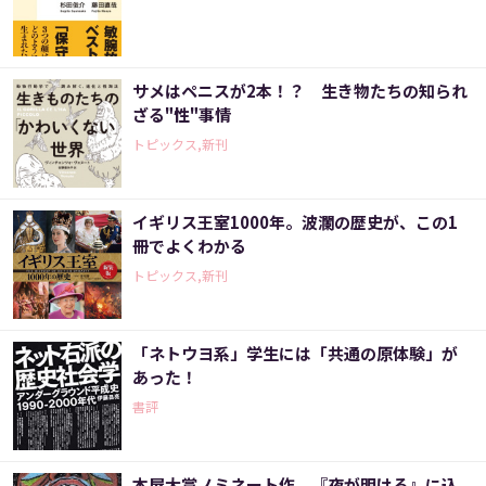
サメはペニスが2本！？ 生き物たちの知られ
ざる"性"事情
トピックス,新刊
イギリス王室1000年。波瀾の歴史が、この1
冊でよくわかる
トピックス,新刊
「ネトウヨ系」学生には「共通の原体験」が
あった！
書評
本屋大賞ノミネート作。『夜が明ける』に込