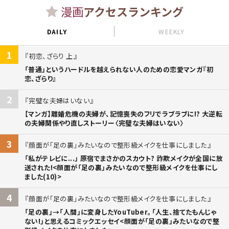
漫画
アクセスランキング
DAILY
WEEKLY
1
初恋、ざらり 上
「普通」というハードルを越えられない人のための恋愛マンガ『初
恋、ざらり』
2
完璧な夫婦はいない
【マンガ】離婚危機の夫婦が、記憶喪失のフリでラブラブに!? 大逆転
の夫婦関係やり直しストーリー〈完璧な夫婦はいない〉
3
顔面が「足の裏」みたいなので整形級メイクを仕事にしました
「私がテレビに...」 原宿でまさかのスカウト? 詐欺メイクが全国に放
送された!<顔面が「足の裏」みたいなので整形級メイクを仕事にし
ました(10)>
4
顔面が「足の裏」みたいなので整形級メイクを仕事にしました
「足の裏」→「人間」に変身したYouTuber。「人生、捨てたもんじゃ
ない!」と思えるコミックエッセイ<顔面が「足の裏」みたいなので整