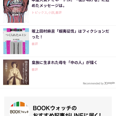
めたメッセージは。
トピックス,小説,書評
坂上田村麻呂「蝦夷征伐」はフィクションだ
った！
書評
皇族に生まれた母を「中の人」が描く
書評
Recommended by