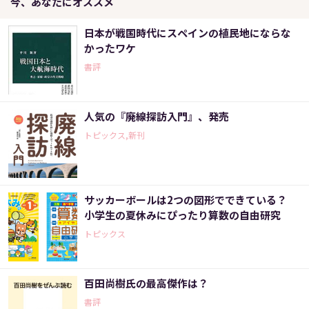
今、あなたにオススメ
日本が戦国時代にスペインの植民地にならな
かったワケ
書評
人気の『廃線探訪入門』、発売
トピックス,新刊
サッカーボールは2つの図形でできている？
小学生の夏休みにぴったり算数の自由研究
トピックス
百田尚樹氏の最高傑作は？
書評