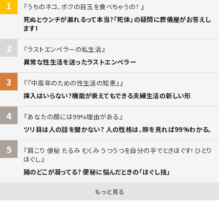
1
うちのネコ、ボクの目玉を食べちゃうの?
死ぬとウンチが漏れるって本当?「死体」の疑問に葬儀屋がお答えし
ます!
2
ラストエンペラーの私生活
異常な性生活を送ったラストエンペラー
3
『中高年のための性生活の知恵』
挿入はいらない?機能が衰えてもできる夫婦生活の新しい形
4
あなたの顔には99%理由がある
ツリ目は人の話を聞かない? 人の性格は、顔を見れば99%わかる。
5
肩こり 便秘 たるみ むくみ うつうつを自分の手でときほぐす! ひとり
ほぐし
腸のどこが凝ってる? 便秘に悩んだときの「ほぐし技」
もっと見る