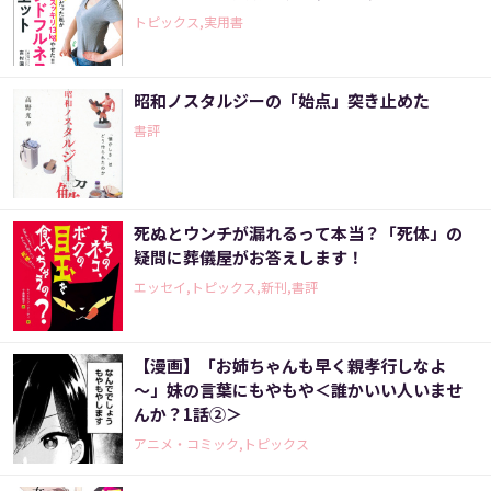
トピックス,実用書
昭和ノスタルジーの「始点」突き止めた
書評
死ぬとウンチが漏れるって本当？「死体」の
疑問に葬儀屋がお答えします！
エッセイ,トピックス,新刊,書評
【漫画】「お姉ちゃんも早く親孝行しなよ
～」妹の言葉にもやもや＜誰かいい人いませ
んか？1話②＞
アニメ・コミック,トピックス