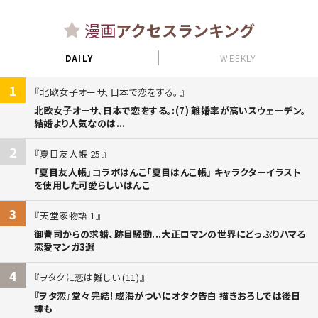
漫画
アクセスランキング
DAILY
WEEKLY
1
北欧女子オーサ、日本で恋をする。
北欧女子オーサ、日本で恋をする。:(7) 離婚率が高いスウェーデン。
結婚より人気なのは...
2
夏目友人帳 25
「夏目友人帳」コラボはんこ「夏目はんこ帳」 キャラクターイラスト
を使用した可愛らしいはんこ
3
天堂家物語 1
御曹司からの求婚、跡目騒動...大正ロマンの世界にどっぷりハマる
恋愛マンガ3選
4
ヲタクに恋は難しい (11)
『ヲタ恋』堂々完結! 成海がついにオタク告白 描きおろしでは後日
譚も