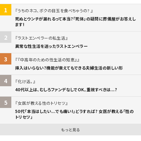
1
うちのネコ、ボクの目玉を食べちゃうの?
死ぬとウンチが漏れるって本当?「死体」の疑問に葬儀屋がお答えし
ます!
2
ラストエンペラーの私生活
異常な性生活を送ったラストエンペラー
3
『中高年のための性生活の知恵』
挿入はいらない?機能が衰えてもできる夫婦生活の新しい形
4
化け活。
40代以上は、むしろファンデなしでOK。重視すべきは...?
5
女医が教える性のトリセツ
50代「本当はしたい...でも痛い!」どうすれば? 女医が教える「性の
トリセツ」
もっと見る