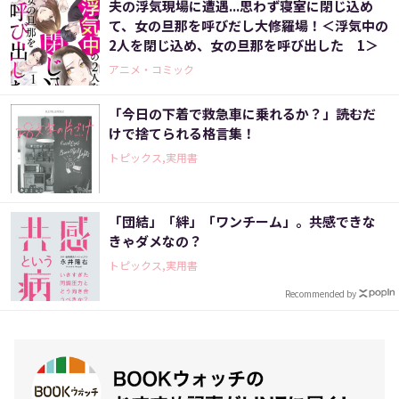
夫の浮気現場に遭遇...思わず寝室に閉じ込め
て、女の旦那を呼びだし大修羅場！＜浮気中の
2人を閉じ込め、女の旦那を呼び出した 1＞
アニメ・コミック
「今日の下着で救急車に乗れるか？」――読むだ
けで捨てられる格言集！
トピックス,実用書
「団結」「絆」「ワンチーム」。共感できな
きゃダメなの？
トピックス,実用書
Recommended by