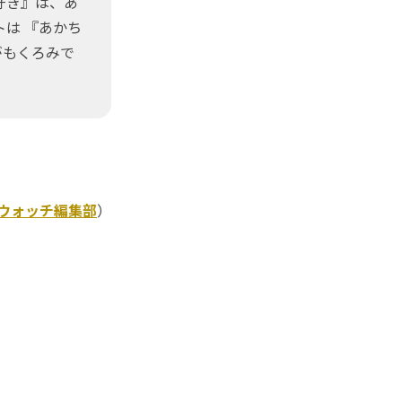
好き』は、あ
は 『あかち
がもくろみで
Kウォッチ編集部
）