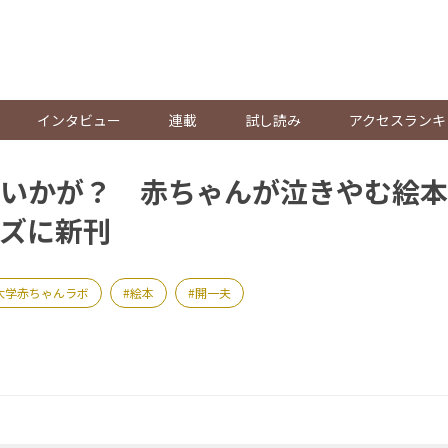
。
インタビュー
連載
試し読み
アクセスランキ
いかが？ 赤ちゃんが泣きやむ絵本
ズに新刊
大学赤ちゃんラボ
絵本
開一夫