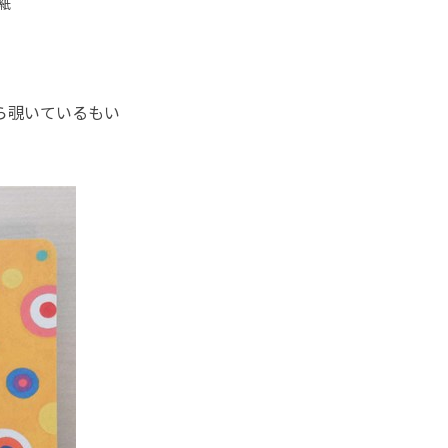
紙
ら覗いているもい