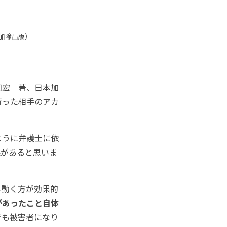
加除出版）
知宏 著、日本加
行った相手のアカ
ように弁護士に依
果があると思いま
ら動く方が効果的
があったこと自体
でも被害者になり