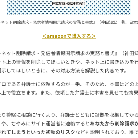
ーネット削除請求・発信者情報開示請求の実務と書式』（神田知宏 著、日本
＜amazonで購入する＞
ネット削除請求・発信者情報開示請求の実務と書式』（神田
ット上の情報を削除してほしいときや、ネット上に書き込みを
開示してほしいときに、その対応方法を解説した内容です。
ロである弁護士に依頼するのが一番。そのため、本書はどの
る上で役立ちます。また、依頼した弁護士に本書を見せても効
り警察に相談に行くより、弁護士とともに証拠を収集してか
とや、むやみにサイト運営者に連絡すると
あなたから削除請求
されてしまうといった初動のリスク
なども説明されており、誰