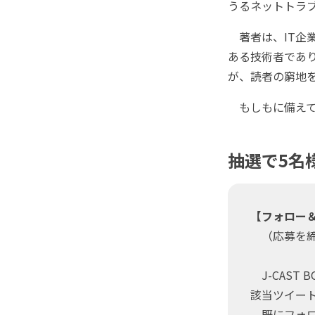
うるネットトラ
著者は、IT企
ある技術者であ
が、読者の窮地
もしもに備えて
抽選で5名
【フォロー
（応募を締
J-CAST 
該当ツイー
既にフォロ