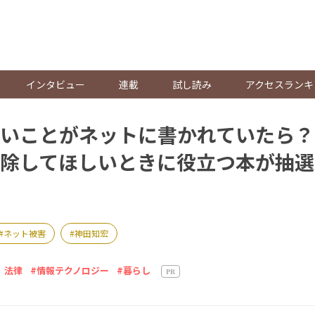
。
インタビュー
連載
試し読み
アクセスランキ
いことがネットに書かれていたら？
除してほしいときに役立つ本が抽選
ネット被害
神田知宏
 法律
情報テクノロジー
暮らし
PR