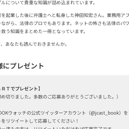
ブルについて貴重な知識が詰め込まれています。
業を起業した後に弁護士へと転身した神田知宏さん。業務用ア
りながら、法律のプロでもあります。ネットの怖さも法律のパ
を救う知識をまとめた一冊となっています。
、あなたも読んでおきませんか。
様にプレゼント
＆ＲＴでプレゼント】
め切りました。多数のご応募ありがとうございました。）
BOOKウォッチの公式ツイッターアカウント（@jcast_book）
トをリツイートして応募してください！
ー済みの方は、リツイートいただければ応募完了です。