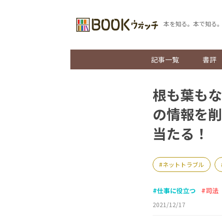
本を知る。本で知る
記事一覧
書評
根も葉もな
の情報を削
当たる！
ネットトラブル
仕事に役立つ
司法
2021/12/17