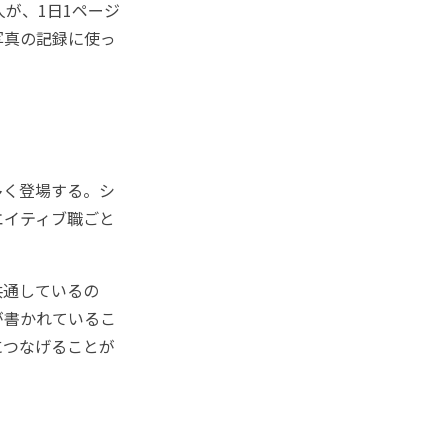
人が、1日1ページ
写真の記録に使っ
多く登場する。シ
エイティブ職ごと
共通しているの
が書かれているこ
につなげることが