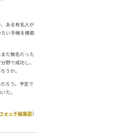
り、ある有名人が
いたい手帳を模索
はまだ無名だった
T分野で成功し、
だろうか。
だろう。予定で
動いた。
Kウォッチ編集部
）