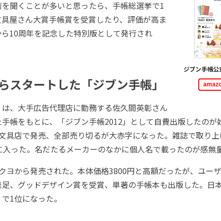
前を聞くことが多いと思ったら、手帳総選挙で1
文具屋さん大賞手帳賞を受賞したり、評価が高ま
ら10周年を記念した特別版として発行され
ジブン手帳公式
らスタートした「ジブン手帳」
ama
は、大手広告代理店に勤務する佐久間英彰さん
手帳をもとに、「ジブン手帳2012」として自費出版したのが始
、文具店で発売、全部売り切るが大赤字になった。雑誌で取り上
位に入った。名だたるメーカーのなかに個人名で載ったのが感無
ヨから発売された。本体価格3800円と高額だったが、ユーザ
発足、グッドデザイン賞を受賞、単著の手帳本も出版した。日
」で1位になった。