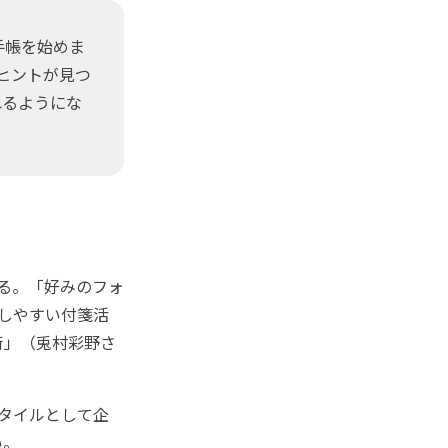
手帳を始めま
ヒントが見つ
れるようにな
る。「好みのフォ
理しやすい付箋活
術」（兎村彩野さ
タイルとして企
い。