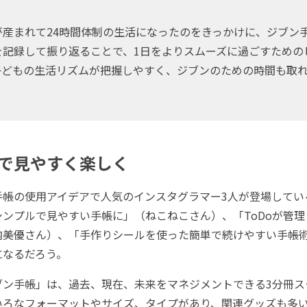
産まれて24時間体制の生活になったのをきっかけに、ジブン
を記録して振り返ることで、1日をよりスムーズに過ごすための
子どもの生活リズムが把握しやすく、ジブンのための時間も取
で見やすく楽しく
帳の使用アイデアで人気のインスタグラマー3人が登場してい
ンプルで見やすい手帳に」（ねこねこさん）、「ToDoが管
内美優さん）、「手作りシールを使った簡単で続けやすい手帳
になるだろう。
ン手帳」は、過去、現在、未来をマネジメントできる3分冊ス
いろなフォーマットやサイズ、タイプがあり、関連グッズも多