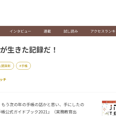
。
インタビュー
連載
試し読み
アクセスランキ
が生きた記録だ！
久間英彰
手帳
ッチ
、もう次の年の手帳の話かと思い、手にしたの
帳公式ガイドブック2021』（実務教育出