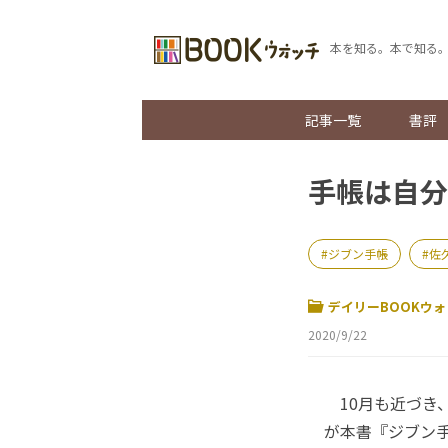
本を知る。本で知る
記事一覧
書評
手帳は自分
ジブン手帳
佐
デイリーBOOKウォ
2020/9/22
10月も近づき
が本書『ジブン手