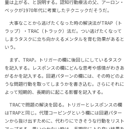
量は上がる、と説明する。認知行動療法の父、アーロン・
ベックが1970年代に考案したテクニックだそうだ。
大事なことから逃げたくなった時の解決法がTRAP（ト
ラップ）・TRAC（トラック）法だ。つい逃げたくなって
しまうタスクに立ち向かえるメンタルを育む効果があると
いう。
まず、TRAP。トリガーの欄に後回しにしているタスク
を記入する。レスポンスの欄にどんな思考や感情がわきあ
がるかを記入する。回避パターンの欄には、その時どのよ
うな問題行動を取ってしまうかを書き込む。さらにそれに
よって短期的、長期的に起こる影響を記入する。
TRACで問題の解決を図る。トリガーとレスポンスの欄
はTRAPと同じ。代理コーピングという欄には回避パター
ンから抜け出すために、代わりにできそうな行動をリスト
アップする。思いつかない時は、長期的により良い結果を