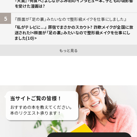
『大奥』『何食べ』よしながふみ初のインタビュー本。子どもの頃影響
を受けた漫画は?
5
顔面が「足の裏」みたいなので整形級メイクを仕事にしました
「私がテレビに...」 原宿でまさかのスカウト? 詐欺メイクが全国に放
送された!<顔面が「足の裏」みたいなので整形級メイクを仕事にし
ました(10)>
もっと見る
当サイトご覧の皆様！
おすすめの本を教えてください。
本のリクエスト承ります！