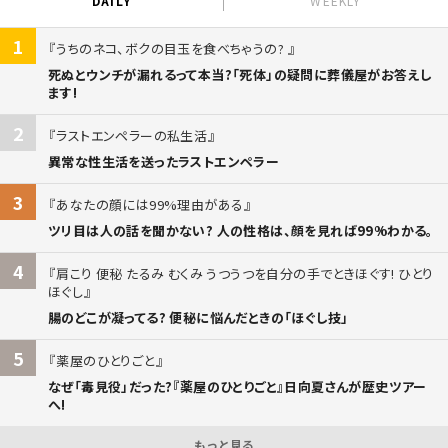
DAILY
WEEKLY
1
うちのネコ、ボクの目玉を食べちゃうの?
死ぬとウンチが漏れるって本当?「死体」の疑問に葬儀屋がお答えし
ます!
2
ラストエンペラーの私生活
異常な性生活を送ったラストエンペラー
3
あなたの顔には99%理由がある
ツリ目は人の話を聞かない? 人の性格は、顔を見れば99%わかる。
4
肩こり 便秘 たるみ むくみ うつうつを自分の手でときほぐす! ひとり
ほぐし
腸のどこが凝ってる? 便秘に悩んだときの「ほぐし技」
5
薬屋のひとりごと
なぜ「毒見役」だった?『薬屋のひとりごと』日向夏さんが歴史ツアー
へ!
もっと見る