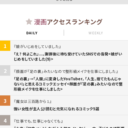
漫画
アクセスランキング
DAILY
WEEKLY
1
娘がいじめをしていました
「え? 何よこれ」...。謝罪後に待ち受けていたSNSでの告発<娘がい
じめをしていました(9)>
2
顔面が「足の裏」みたいなので整形級メイクを仕事にしました
「足の裏」→「人間」に変身したYouTuber。「人生、捨てたもんじゃ
ない!」と思えるコミックエッセイ<顔面が「足の裏」みたいなので整
形級メイクを仕事にしました>
3
魔女は三百路から 1
強い女性が主人公!読むと元気になれるコミック5選
4
仕事でも、仕事じゃなくても