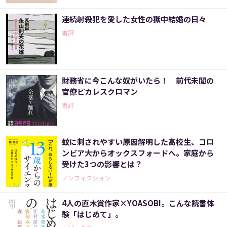
連続射殺犯を愛した女性の獄中結婚の日々
書評
財務省に今こんな奴がいたら！ 前代未聞の
官僚ピカレスクロマン
書評
蚊に刺されやすい原因解明した高校生、コロ
ンビア大からオックスフォードへ。家庭から
受けた3つの影響とは？
ノンフィクション
4人の直木賞作家×YOASOBI。こんな読書体
験「はじめて」。