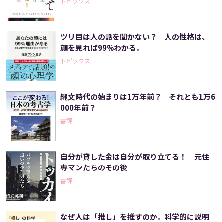
トピックス
ツリ目は人の話を聞かない？ 人の性格は、
顔を見れば99%わかる。
トピックス
縄文時代の始まりは1万年前？ それとも1万6
000年前？
書評
自分が貸した金は自分が取り立てる！ 元住
専マンたちのその後
書評
なぜ人は「推し」を推すのか。科学的に説明