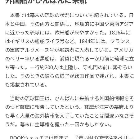
本書では幕末の琉球の状況についても記されている。日
本と中国、その両方と関係し、地理的に中国や東南アジア
に近かった琉球には、欧米船が来やすかった。1816年に
はイギリスの艦船ライラ号など、1844年には、フランス
の軍艦アルクメーヌ号が那覇港に入港している。アメリカ
のペリー率いる黒船は、浦賀に現れる一か月前に琉球に立
ち寄った。一行約200人は上陸し、守礼門の前に勢ぞろい
した。そのときの彼らの様子が絵画作品で残され、本書に
も掲載されている。
当時の琉球国王は、ひんぱんに来航する外国船情報をそ
のつど薩摩に報告していたという。薩摩が江戸の幕府より
も早く大量の海外情報を入手していたことは間違いなさそ
うだ。幕末に主導権を握った一因かもしれない。
BOOKウォッチでは関連で、『青い眼の琉球往来――ペリー