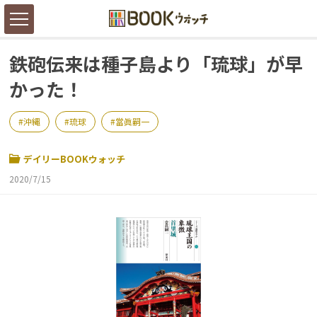
鉄砲伝来は種子島より「琉球」が早
かった！
沖縄
琉球
當眞嗣一
デイリーBOOKウォッチ
2020/7/15