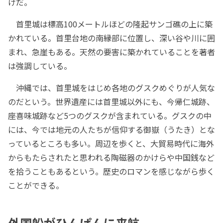
けだ。
首里城は標高100メートルほどの隆起サンゴ礁の上に築
かれている。首里台地の南縁部に位置し、深い谷や川に囲
まれ、急崖もある。天然の要害に築かれていることを著者
は強調している。
沖縄では、首里城をはじめ各地のグスクめぐりが人気な
のだという。世界遺産には首里城以外にも、今帰仁城跡、
座喜味城跡など5つのグスクが含まれている。グスクの中
には、今では地元の人たちが信仰する御嶽（うたき）とな
っているところも多い。周辺を歩くと、大貿易時代に海外
からもたらされたと思われる陶磁器のかけらや中国銭など
を拾うこともあるという。歴史のロマンを感じながら歩く
ことができる。
外国船がひんぱんに来航