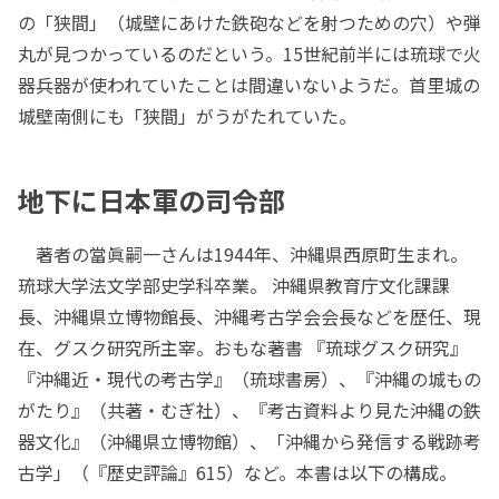
の「狭間」（城壁にあけた鉄砲などを射つための穴）や弾
丸が見つかっているのだという。15世紀前半には琉球で火
器兵器が使われていたことは間違いないようだ。首里城の
城壁南側にも「狭間」がうがたれていた。
地下に日本軍の司令部
著者の當眞嗣一さんは1944年、沖縄県西原町生まれ。
琉球大学法文学部史学科卒業。 沖縄県教育庁文化課課
長、沖縄県立博物館長、沖縄考古学会会長などを歴任、現
在、グスク研究所主宰。おもな著書 『琉球グスク研究』
『沖縄近・現代の考古学』（琉球書房）、『沖縄の城もの
がたり』（共著・むぎ社）、『考古資料より見た沖縄の鉄
器文化』（沖縄県立博物館）、「沖縄から発信する戦跡考
古学」（『歴史評論』615）など。本書は以下の構成。