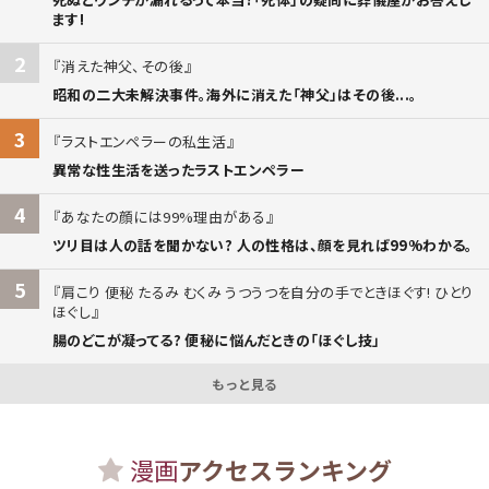
ます!
2
消えた神父、その後
昭和の二大未解決事件。海外に消えた「神父」はその後...。
3
ラストエンペラーの私生活
異常な性生活を送ったラストエンペラー
4
あなたの顔には99%理由がある
ツリ目は人の話を聞かない? 人の性格は、顔を見れば99%わかる。
5
肩こり 便秘 たるみ むくみ うつうつを自分の手でときほぐす! ひとり
ほぐし
腸のどこが凝ってる? 便秘に悩んだときの「ほぐし技」
もっと見る
漫画
アクセスランキング