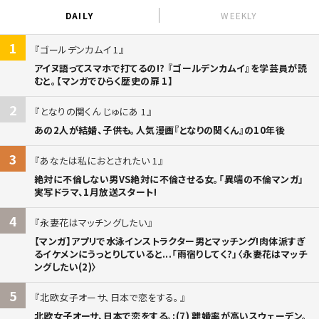
DAILY
WEEKLY
1
ゴールデンカムイ 1
アイヌ語ってスマホで打てるの!? 『ゴールデンカムイ』を学芸員が読
むと。【マンガでひらく歴史の扉 1】
2
となりの関くん じゅにあ 1
あの2人が結婚、子供も。人気漫画『となりの関くん』の10年後
3
あなたは私におとされたい 1
絶対に不倫しない男VS絶対に不倫させる女。「異端の不倫マンガ」
実写ドラマ、1月放送スタート!
4
永妻花はマッチングしたい
【マンガ】アプリで水泳インストラクター男とマッチング!肉体派すぎ
るイケメンにうっとりしていると...「雨宿りしてく?」〈永妻花はマッチ
ングしたい(2)〉
5
北欧女子オーサ、日本で恋をする。
北欧女子オーサ、日本で恋をする。:(7) 離婚率が高いスウェーデン。