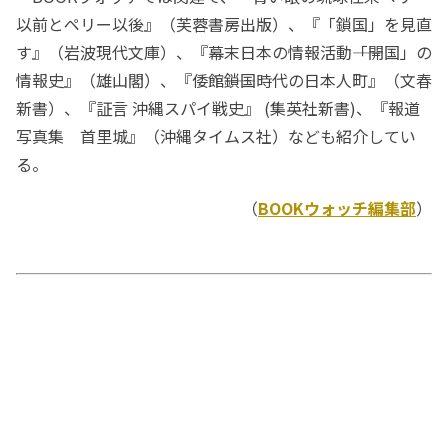
以前とペリー以後』（芙蓉書房出版）、『「鎖国」を見直
す』（岩波現代文庫）、『幕末日本の情報活動――「開国」の
情報史』（雄山閣）、『倭館――鎖国時代の日本人町』（文春
新書）、『証言 沖縄スパイ戦史』 (集英社新書)、『報道
写真集 首里城』（沖縄タイムス社）なども紹介してい
る。
（
BOOKウォッチ編集部
）