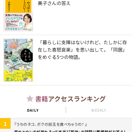
美子さんの答え
「暮らしに支障はないけれど、たしかに存
在した喜怒哀楽」を思い出して。「同居」
をめぐる5つの物語。
書籍
アクセスランキング
DAILY
WEEKLY
1
うちのネコ、ボクの目玉を食べちゃうの?
死ぬとウンチが漏れるって本当?「死体」の疑問に葬儀屋がお答えし