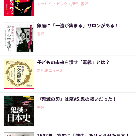
エッセイ,トピックス,新刊,書評
銀座に「一流が集まる」サロンがある！
書評
子どもの未来を潰す「毒親」とは？
新刊JPニュース
『鬼滅の刃』は鬼VS.鬼の戦いだった！
書評
1507年、宴席に「妓生」をはべらせた日本人