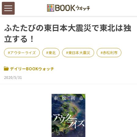
ふたたびの東日本大震災で東北は独
立する！
アウターライズ
東北
東日本大震災
赤松利市
デイリーBOOKウォッチ
2020/5/31