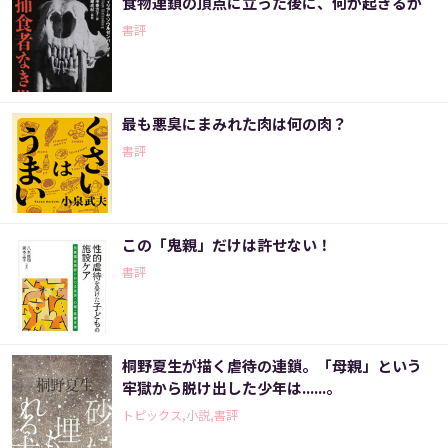
食物連鎖の頂点に立った後に、何が起きるか
書評
最も悪臭にまみれた肉は何の肉？
書評
この「鬼親」だけは許せない！
書評
桐野夏生が描く虐待の連鎖。「母親」という
牢獄から脱け出した少年は......。
トピックス,小説,書評