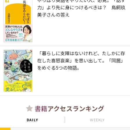
やっぱり英語をやりたい人、必見。「話す
力」より先に身につけるべきは？ 鳥飼玖
美子さんの答え
「暮らしに支障はないけれど、たしかに存
在した喜怒哀楽」を思い出して。「同居」
をめぐる5つの物語。
書籍
アクセスランキング
DAILY
WEEKLY