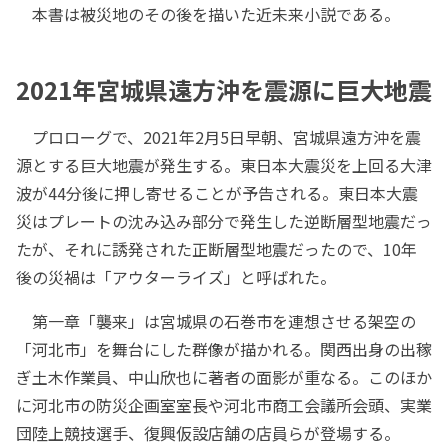
本書は被災地のその後を描いた近未来小説である。
2021年宮城県遠方沖を震源に巨大地震
プロローグで、2021年2月5日早朝、宮城県遠方沖を震
源とする巨大地震が発生する。東日本大震災を上回る大津
波が44分後に押し寄せることが予告される。東日本大震
災はプレートの沈み込み部分で発生した逆断層型地震だっ
たが、それに誘発された正断層型地震だったので、10年
後の災禍は「アウターライズ」と呼ばれた。
第一章「襲来」は宮城県の石巻市を連想させる架空の
「河北市」を舞台にした群像が描かれる。関西出身の出稼
ぎ土木作業員、中山欣也に著者の面影が重なる。このほか
に河北市の防災企画室室長や河北市商工会議所会頭、実業
団陸上競技選手、復興仮設店舗の店員らが登場する。