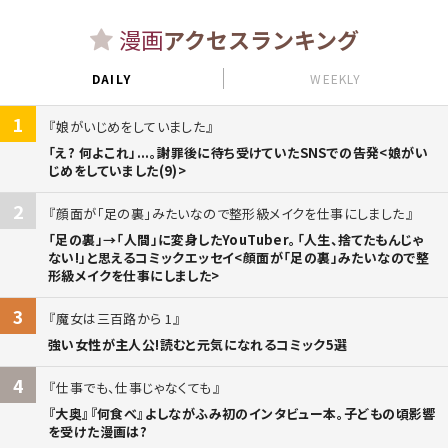
漫画
アクセスランキング
DAILY
WEEKLY
1
娘がいじめをしていました
「え? 何よこれ」...。謝罪後に待ち受けていたSNSでの告発<娘がい
じめをしていました(9)>
2
顔面が「足の裏」みたいなので整形級メイクを仕事にしました
「足の裏」→「人間」に変身したYouTuber。「人生、捨てたもんじゃ
ない!」と思えるコミックエッセイ<顔面が「足の裏」みたいなので整
形級メイクを仕事にしました>
3
魔女は三百路から 1
強い女性が主人公!読むと元気になれるコミック5選
4
仕事でも、仕事じゃなくても
『大奥』『何食べ』よしながふみ初のインタビュー本。子どもの頃影響
を受けた漫画は?