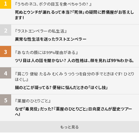
1
うちのネコ、ボクの目玉を食べちゃうの?
死ぬとウンチが漏れるって本当?「死体」の疑問に葬儀屋がお答えし
ます!
2
ラストエンペラーの私生活
異常な性生活を送ったラストエンペラー
3
あなたの顔には99%理由がある
ツリ目は人の話を聞かない? 人の性格は、顔を見れば99%わかる。
4
肩こり 便秘 たるみ むくみ うつうつを自分の手でときほぐす! ひとり
ほぐし
腸のどこが凝ってる? 便秘に悩んだときの「ほぐし技」
5
薬屋のひとりごと
なぜ「毒見役」だった?『薬屋のひとりごと』日向夏さんが歴史ツアー
へ!
もっと見る