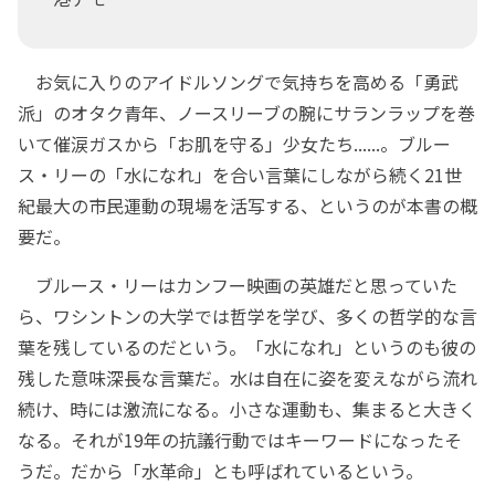
お気に入りのアイドルソングで気持ちを高める「勇武
派」のオタク青年、ノースリーブの腕にサランラップを巻
いて催涙ガスから「お肌を守る」少女たち......。ブルー
ス・リーの「水になれ」を合い言葉にしながら続く21世
紀最大の市民運動の現場を活写する、というのが本書の概
要だ。
ブルース・リーはカンフー映画の英雄だと思っていた
ら、ワシントンの大学では哲学を学び、多くの哲学的な言
葉を残しているのだという。「水になれ」というのも彼の
残した意味深長な言葉だ。水は自在に姿を変えながら流れ
続け、時には激流になる。小さな運動も、集まると大きく
なる。それが19年の抗議行動ではキーワードになったそ
うだ。だから「水革命」とも呼ばれているという。