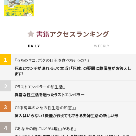
書籍
アクセスランキング
DAILY
WEEKLY
1
うちのネコ、ボクの目玉を食べちゃうの?
死ぬとウンチが漏れるって本当?「死体」の疑問に葬儀屋がお答えし
ます!
2
ラストエンペラーの私生活
異常な性生活を送ったラストエンペラー
3
『中高年のための性生活の知恵』
挿入はいらない?機能が衰えてもできる夫婦生活の新しい形
4
あなたの顔には99%理由がある