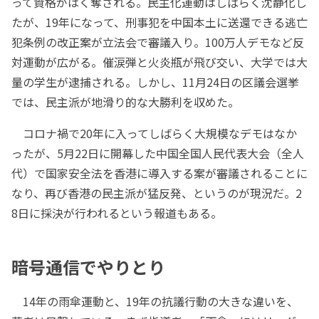
って資格がはく奪される。民主化運動はしばらく沈静化し
たが、19年になって、刑事犯を中国本土に送還できる逃亡
犯条例の改正案が立法会で審議入り。100万人デモなど反
対運動が広がる。催涙弾と火炎瓶が飛び交い、大学では大
量の学生が逮捕される。しかし、11月24日の区議会選挙
では、民主派が地滑り的な大勝利を収めた。
コロナ禍で20年に入ってしばらく大規模なデモはなか
ったが、5月22日に開幕した中国全国人民代表大会（全人
代）で国家安全法を香港に導入する案が審議されることに
なり、再び香港の民主派が猛反発、というのが現況だ。2
8日に採決が行われるという報道もある。
暗号通信でやりとり
14年の雨傘運動と、19年の抗議行動の大きな違いを、