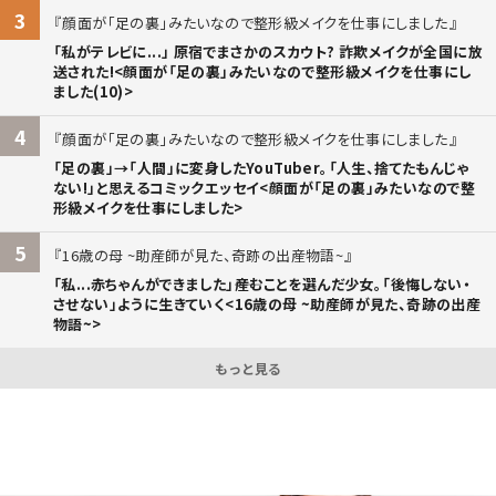
3
顔面が「足の裏」みたいなので整形級メイクを仕事にしました
「私がテレビに...」 原宿でまさかのスカウト? 詐欺メイクが全国に放
送された!<顔面が「足の裏」みたいなので整形級メイクを仕事にし
ました(10)>
4
顔面が「足の裏」みたいなので整形級メイクを仕事にしました
「足の裏」→「人間」に変身したYouTuber。「人生、捨てたもんじゃ
ない!」と思えるコミックエッセイ<顔面が「足の裏」みたいなので整
形級メイクを仕事にしました>
5
16歳の母 ~助産師が見た、奇跡の出産物語~
「私...赤ちゃんができました」――産むことを選んだ少女。「後悔しない・
させない」ように生きていく<16歳の母 ~助産師が見た、奇跡の出産
物語~>
もっと見る