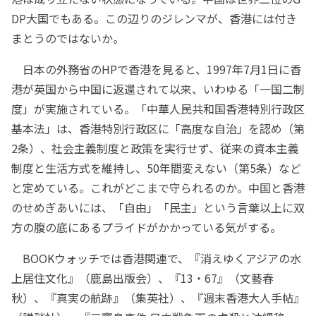
DP大国でもある。この辺りのジレンマが、香港には付き
まとうのではないか。
日本の外務省のHPで香港を見ると、1997年7月1日に香
港が英国から中国に返還されて以来、いわゆる「一国二制
度」が実施されている。「中華人民共和国香港特別行政区
基本法」は、香港特別行政区に「高度な自治」を認め（第
2条）、社会主義制度と政策を実行せず、従来の資本主義
制度と生活方式を維持し、50年間変えない（第5条）など
と定めている。これがどこまで守られるのか。中国と香港
のせめぎあいには、「自由」「民主」という言葉以上に双
方の腹の底にあるプライドがかかっている気がする。
BOOKウォッチでは香港関連で、『消えゆくアジアの水
上居住文化』（鹿島出版会）、『13・67』（文藝春
秋）、『真実の航跡』（集英社）、『週末香港大人手帖』