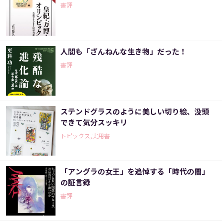
書評
人間も「ざんねんな生き物」だった！
書評
ステンドグラスのように美しい切り絵、没頭
できて気分スッキリ
トピックス,実用書
「アングラの女王」を追悼する「時代の闇」
の証言録
書評