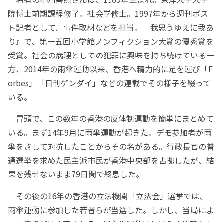
院博士前期課程修了。社会学修士。1997年から週刊ポス
ト記者として、事件取材などを担当。『我思うゆえに我あ
り』で、第一五回小学館ノンフィクション大賞の優秀賞を
受賞。社会の病理としての犯罪に興味を持ち続けている一
方、2014年の雨傘運動以来、香港へ精力的に足を運び「F
orbes」「日刊ゲンダイ」などの連載でその様子を綴って
いる。
冒頭で、この数年の香港の反体制運動を簡単にまとめて
いる。まず14年9月に雨傘運動が起きた。デモ参加者が雨
傘をさして対抗したことからその名がある。行政長官の普
通選挙を求めた民主派市民が香港中央部を占拠したが、結
果を残せないまま79日間で終息した。
その後の16年の香港の立法機関「立法会」選挙では、
雨傘運動に参加した若者らが当選した。しかし、当局によ