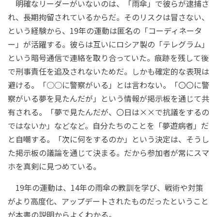
明確なリーダーがいないのは、「雨傘」で彼らが逮捕さ
れ、長期拘留されているからだ。そのリスクは冒さない、
という経験から、19年の運動は匿名の「コーディネータ
ー」が活躍する。彼らは互いにロシア製の「テレグラム」
という暗号通信で連絡を取り合っていた。痕跡を残して後
で刑事責任を追及されないためだ。しかも確定的な表現は
避ける。「○○に警察がいる」とは言わない。「〇〇に警
察がいる夢を見たんだが」という情報が掲示板を通じて共
有される。「夢で見たんだが、〇日は××で抗議をするの
ではないか」などなど。自分たちのことを「夢遊病者」だ
と自嘲する。「次に何をするのか」という決定は、そうし
た掲示板の議論を通じて決まる。だから参加者が常にスマ
ホを真剣に見つめている。
19年の運動は、14年の雨傘の教訓を学び、戦術や対策
がより高度化、アップデートされたものだったということ
が本書の説明からよくわかる。