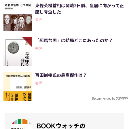
東條英機首相は開戦2日前、皇居に向かって正
座し号泣した
書評
「邪馬台国」は結局どこにあったのか？
書評
百田尚樹氏の最高傑作は？
書評
Recommended by