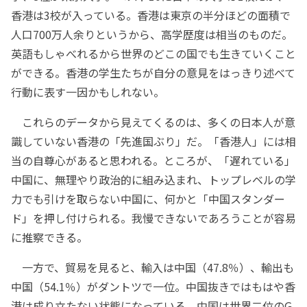
香港は3校が入っている。香港は東京の半分ほどの面積で
人口700万人余りというから、高学歴度は相当のものだ。
英語もしゃべれるから世界のどこの国でも生きていくこと
ができる。香港の学生たちが自分の意見をはっきり述べて
行動に表す一因かもしれない。
これらのデータから見えてくるのは、多くの日本人が意
識していない香港の「先進国ぶり」だ。「香港人」には相
当の自尊心があると思われる。ところが、「遅れている」
中国に、無理やり政治的に組み込まれ、トップレベルの学
力でも引けを取らない中国に、何かと「中国スタンダー
ド」を押し付けられる。我慢できないであろうことが容易
に推察できる。
一方で、貿易を見ると、輸入は中国（47.8％）、輸出も
中国（54.1％）がダントツで一位。中国抜きではもはや香
港は成り立たない状態になっている。中国は世界二位のG