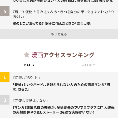
ツリ目は人の話を聞かない? 人の性格は、顔を見れば99%わかる。
5
肩こり 便秘 たるみ むくみ うつうつを自分の手でときほぐす! ひとり
ほぐし
腸のどこが凝ってる? 便秘に悩んだときの「ほぐし技」
もっと見る
漫画
アクセスランキング
DAILY
WEEKLY
1
初恋、ざらり 上
「普通」というハードルを越えられない人のための恋愛マンガ『初
恋、ざらり』
2
完璧な夫婦はいない
【マンガ】離婚危機の夫婦が、記憶喪失のフリでラブラブに!? 大逆転
の夫婦関係やり直しストーリー〈完璧な夫婦はいない〉