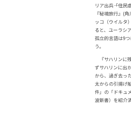
リア出兵――「住
『秘境旅行』(
ッコ（ウイルタ
ると、ユーラシア
孤立的言語は9
う。
『サハリンに残
ずサハリンに出
から、過ぎ去っ
太からの引揚げ船
件」の「ドキュ
波新書）を紹介