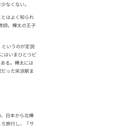
は少なくない。
ことはよく知られ
の教師。樺太の王子
、というのが定説
私にはいまひとつピ
にある。樺太には
駅だった栄浜駅ま
時、日本から北樺
ころ旅行し、「サ