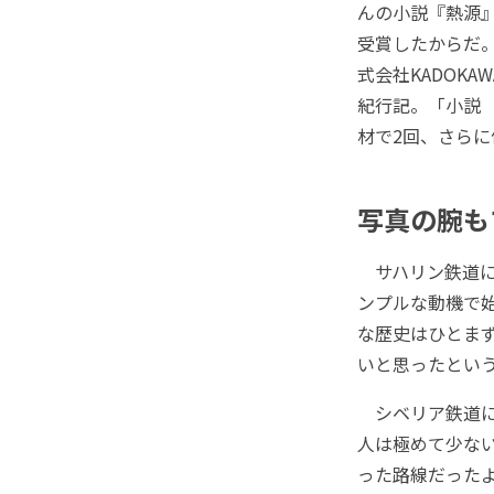
んの小説『熱源』
受賞したからだ。
式会社KADOK
紀行記。「小説
材で2回、さら
写真の腕も
サハリン鉄道に
ンプルな動機で
な歴史はひとま
いと思ったとい
シベリア鉄道に
人は極めて少な
った路線だった