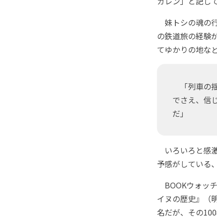
ガレン」と記し
妹トシの魂の行
の鉄道旅の経験
てゆかりの地な
「列車の揺
でさえ、信
だ」
いろいろと感激
予感がしている
BOOKウォッ
イヌの歴史』（
名だが、その10