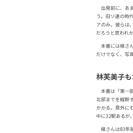
出発前に、あま
う。旧ソ連の時
アのみ。彼らは
だろうと思われ
本書には梯さん
だけでなく、写
林芙美子も
本書は「第一部
北部までを縦断す
かかる。意外に
中に32駅あるが
梯さんは83年