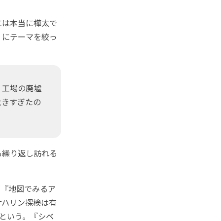
には本当に樺太で
」にテーマを絞っ
、工場の廃墟
大きすぎたの
も繰り返し訪れる
。『地図でみるア
サハリン探検は有
たという。『シベ