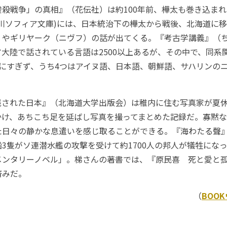
民虐殺戦争」の真相』（花伝社）は約100年前、樺太も巻き込ま
角川ソフィア文庫)には、日本統治下の樺太から戦後、北海道に
）やギリヤーク（ニヴフ）の話が出てくる。『考古学講義』（
大陸で話されている言語は2500以上あるが、その中で、同系
つにすぎず、うち4つはアイヌ語、日本語、朝鮮語、サハリンの
された日本』（北海道大学出版会）は稚内に住む写真家が夏
かけ、あちこち足を延ばし写真を撮ってまとめた記録だ。寡黙
た日々の静かな息遣いを感じ取ることができる。『海わたる聲
3隻がソ連潜水艦の攻撃を受けて約1700人の邦人が犠牲にな
メンタリーノベル」。梯さんの著書では、『原民喜 死と愛と
済みだ。
（
BOO