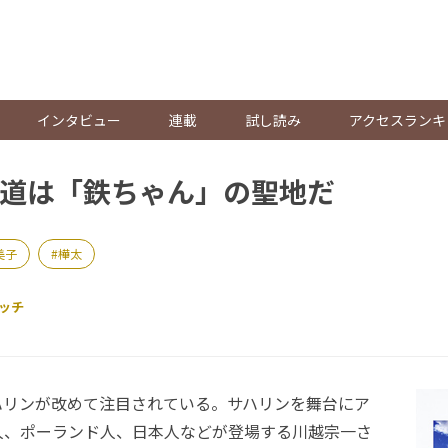
。
インタビュー
連載
試し読み
アクセスランキ
道は「鉄ちゃん」の聖地だ
美子
樺太
ッチ
リンが改めて注目されている。サハリンを舞台にア
人、ポーランド人、日本人などが登場する川越宗一さ