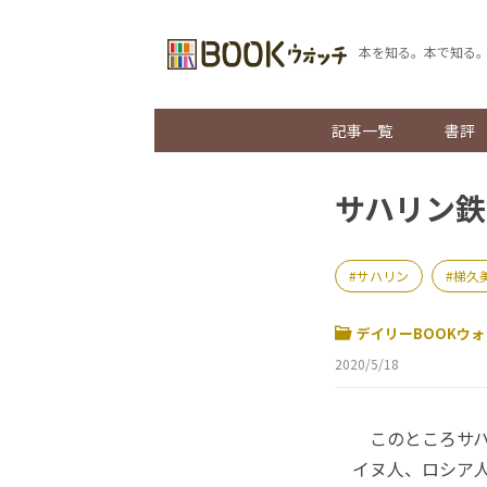
本を知る。本で知る
記事一覧
書評
サハリン鉄
サハリン
梯久
デイリーBOOKウォ
2020/5/18
このところサハ
イヌ人、ロシア