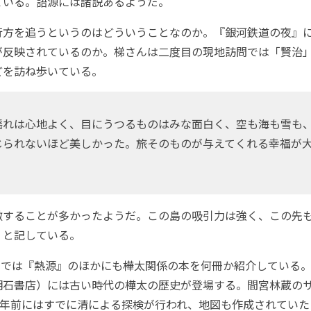
ている。語源には諸説あるようだ。
方を追うというのはどういうことなのか。『銀河鉄道の夜』
が反映されているのか。梯さんは二度目の現地訪問では「賢治
どを訪ね歩いている。
れは心地よく、目にうつるものはみな面白く、空も海も雪も
じられないほど美しかった。旅そのものが与えてくれる幸福が
することが多かったようだ。この島の吸引力は強く、この先
、と記している。
チでは『熱源』のほかにも樺太関係の本を何冊か紹介している
明石書店）には古い時代の樺太の歴史が登場する。間宮林蔵の
0年前にはすでに清による探検が行われ、地図も作成されてい