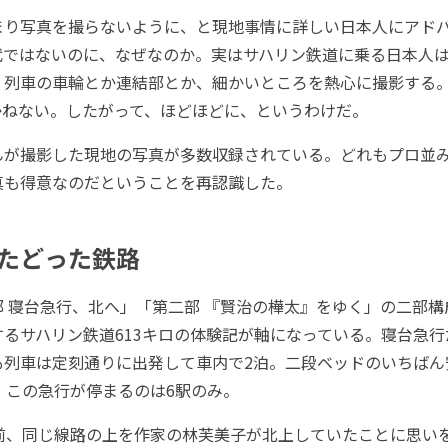
り写真を撮らないように、と現地事情に詳しい日本人にアド
代ではないのに、なぜなのか。実はサハリン鉄道に乗る日本人
、列車の車輪とか連結部とか、細かいところを熱心に撮影する
かねない。したがって、ほどほどに、というわけだ。
が撮影した現地の写真が多数収録されている。どれもプロ並
真も得意なのだということを再認識した。
たどった鉄路
 寝台急行、北へ」「第二部 『賢治の樺太』をゆく」の二部構
るサハリン鉄道613キロの体験記が軸になっている。寝台急行
も列車は定刻通りに出発して車内で2泊。二段ベッドのいちばん
、この急行が停まるのは6駅のみ。
前、同じ線路の上を作家の林芙美子が北上していたことに思い