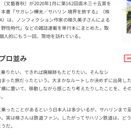
（文藝春秋）が2020年1月に第162回直木三十五賞を
本書『サガレン――樺太／サハリン 境界を旅する』（株
AWA）は、ノンフィクション作家の梯久美子さんによる
 野性時代」などの雑誌連載を単行本にまとめた。取
に個人的にもう一回、現地を訪れている。
プロ並み
a
乗りたい、できれば廃線跡もたどりたい。そんなシ
始まった旅だったという。大まかなルートしか決めずに出発し
ず横に置いて、移動しながら感じたり考えたりしたことを、そ
う。
乗ったことがあるという日本人は多少いるが、サハリンまで
い。実は梯さんは鉄道ファン。したがってサハリン鉄道は、ど
ようだ。