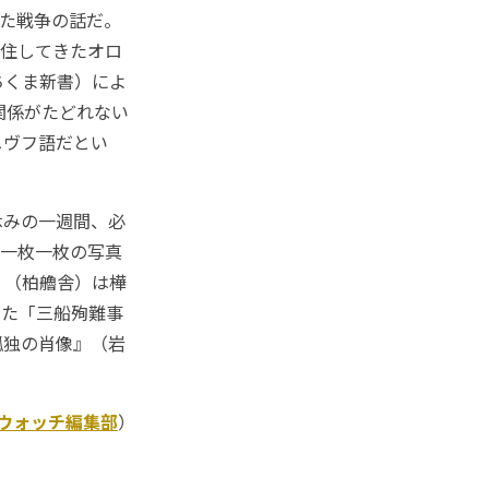
れた戦争の話だ。
移住してきたオロ
ちくま新書）によ
関係がたどれない
ニヴフ語だとい
休みの一週間、必
な一枚一枚の写真
』（柏艪舎）は樺
った「三船殉難事
孤独の肖像』（岩
Kウォッチ編集部
）