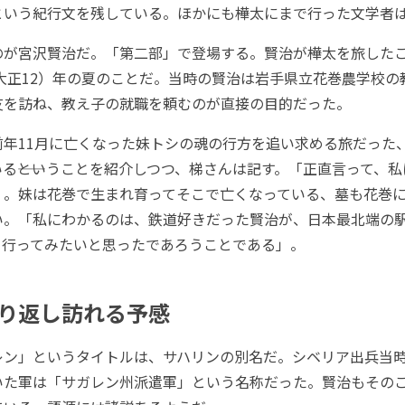
という紀行文を残している。ほかにも樺太にまで行った文学者
が宮沢賢治だ。「第二部」で登場する。賢治が樺太を旅した
（大正12）年の夏のことだ。当時の賢治は岩手県立花巻農学校
友を訪ね、教え子の就職を頼むのが直接の目的だった。
年11月に亡くなった妹トシの魂の行方を追い求める旅だった
る――ということを紹介しつつ、梯さんは記す。「正直言って、
」。妹は花巻で生まれ育ってそこで亡くなっている、墓も花巻
い。「私にわかるのは、鉄道好きだった賢治が、日本最北端の
て行ってみたいと思ったであろうことである」。
り返し訪れる予感
ン」というタイトルは、サハリンの別名だ。シベリア出兵当
いた軍は「サガレン州派遣軍」という名称だった。賢治もその