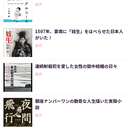
書評
1507年、宴席に「妓生」をはべらせた日本人
がいた！
書評
連続射殺犯を愛した女性の獄中結婚の日々
書評
銀座ナンバーワンの数奇な人生描いた実録小
説
書評