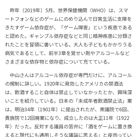
昨年（2019年）5月、世界保健機関（WHO）は、スマ
ートフォンなどのゲームにのめり込んで日常生活に支障を
きたすゲーム依存症が、「ゲーム障害」という疾患である
と認めた。ギャンブル依存症などと同じ精神疾患に分類さ
れたことを冒頭に書いている。大人も子どももかかりうる
病気であるとして、前半3章を覚せい剤やアルコールなど
さまざまな依存物と依存症について充てている。
中山さんはアルコール依存症が専門だけに、アルコール
の規制に詳しい。1920年に発効したアメリカの禁酒法
は、飲酒すること自体は禁止していなかったとか、興味深
いことを紹介している。日本の「未成年者飲酒禁止法」案
は、明治34年（1901年）に提出されたが、衆議院で6回、
貴族院で12回廃案になり、成立したのは大正11年（1922
年）だった。反対する議員の答弁に「酒をゲームに置き換
えると現代にも通用しそうな議論に思える」と皮肉ってい