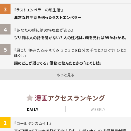
3
ラストエンペラーの私生活
異常な性生活を送ったラストエンペラー
4
あなたの顔には99%理由がある
ツリ目は人の話を聞かない? 人の性格は、顔を見れば99%わかる。
5
肩こり 便秘 たるみ むくみ うつうつを自分の手でときほぐす! ひとり
ほぐし
腸のどこが凝ってる? 便秘に悩んだときの「ほぐし技」
もっと見る
漫画
アクセスランキング
DAILY
WEEKLY
1
ゴールデンカムイ 1
アイヌ語ってスマホで打てるの!? 『ゴールデンカムイ』を学芸員が読