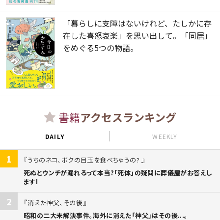
「暮らしに支障はないけれど、たしかに存
在した喜怒哀楽」を思い出して。「同居」
をめぐる5つの物語。
書籍
アクセスランキング
DAILY
WEEKLY
1
うちのネコ、ボクの目玉を食べちゃうの?
死ぬとウンチが漏れるって本当?「死体」の疑問に葬儀屋がお答えし
ます!
2
消えた神父、その後
昭和の二大未解決事件。海外に消えた「神父」はその後...。