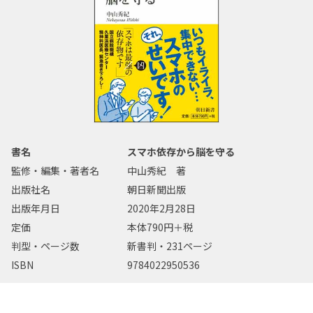
書名
スマホ依存から脳を守る
監修・編集・著者名
中山秀紀 著
出版社名
朝日新聞出版
出版年月日
2020年2月28日
定価
本体790円＋税
判型・ページ数
新書判・231ページ
ISBN
9784022950536