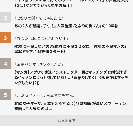
むと。【マンガでひらく歴史の扉 1】
2
となりの関くん じゅにあ 1
あの2人が結婚、子供も。人気漫画『となりの関くん』の10年後
3
あなたは私におとされたい 1
絶対に不倫しない男VS絶対に不倫させる女。「異端の不倫マンガ」
実写ドラマ、1月放送スタート!
4
永妻花はマッチングしたい
【マンガ】アプリで水泳インストラクター男とマッチング!肉体派すぎ
るイケメンにうっとりしていると...「雨宿りしてく?」〈永妻花はマッチ
ングしたい(2)〉
5
北欧女子オーサ、日本で恋をする。
北欧女子オーサ、日本で恋をする。:(7) 離婚率が高いスウェーデン。
結婚より人気なのは...
もっと見る