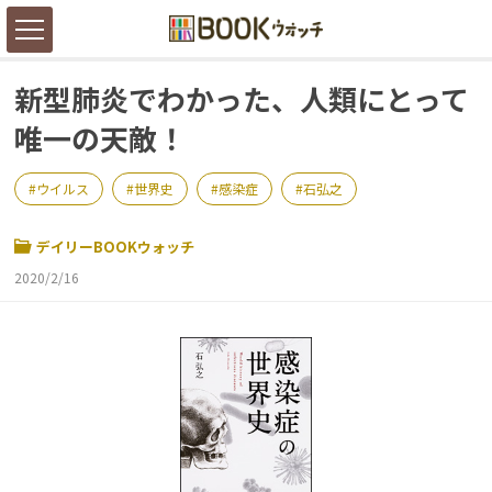
新型肺炎でわかった、人類にとって
唯一の天敵！
ウイルス
世界史
感染症
石弘之
デイリーBOOKウォッチ
2020/2/16