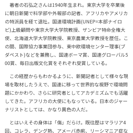
著者の石弘之さんは1940年生まれ。東京大学を卒業後
に朝日新聞で科学部や外報部の記者、アフリカやアメリカ
の特派員を経て退社。国連環境計画(UNEP=本部ナイロ
ビ)上級顧問や東京大学大学院教授、ザンビア特命全権大
使、北海道大学大学院教授、東京農業大学教授を歴任。こ
の間、国際協力事業団参与、東中欧環境センター理事(ブ
ダペスト)などを兼務し、国連ボーマ賞、国連グローバル5
00賞、毎日出版文化賞をそれぞれ受賞している。
この経歴からもわかるように、新聞記者として様々な現
場を取材したうえで、国連に移って世界的な視野で環境問
題にかかわり、さらに研究者としてアカデミズムでも活躍
してきた。アフリカの大使にもなっている。日本のジャー
ナリストとしては、かなり異色の人だ。
とはいえその身体は「傷」だらけ。既往歴はマラリア4
回、コレラ、デング熱、アメーバ赤痢、リーシマニア症な