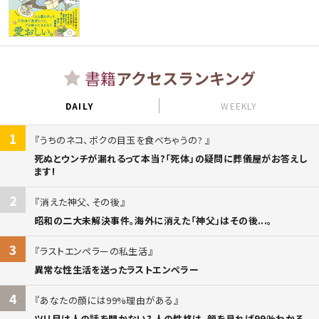
書籍
アクセスランキング
DAILY
WEEKLY
1
うちのネコ、ボクの目玉を食べちゃうの?
死ぬとウンチが漏れるって本当?「死体」の疑問に葬儀屋がお答えし
ます!
2
消えた神父、その後
昭和の二大未解決事件。海外に消えた「神父」はその後...。
3
ラストエンペラーの私生活
異常な性生活を送ったラストエンペラー
4
あなたの顔には99%理由がある
ツリ目は人の話を聞かない? 人の性格は、顔を見れば99%わかる。