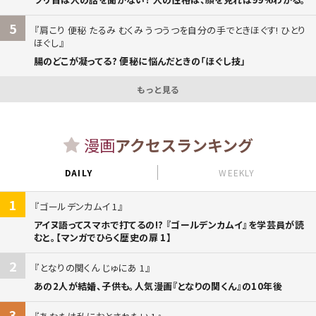
5
肩こり 便秘 たるみ むくみ うつうつを自分の手でときほぐす! ひとり
ほぐし
腸のどこが凝ってる? 便秘に悩んだときの「ほぐし技」
もっと見る
漫画
アクセスランキング
DAILY
WEEKLY
1
ゴールデンカムイ 1
アイヌ語ってスマホで打てるの!? 『ゴールデンカムイ』を学芸員が読
むと。【マンガでひらく歴史の扉 1】
2
となりの関くん じゅにあ 1
あの2人が結婚、子供も。人気漫画『となりの関くん』の10年後
3