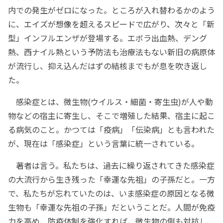
内での発生がゼロになった。ところが入れ替わるかのよう
に、エイズが想像を超えるスピードで広がり、次々と「新
型」インフルエンザが登場する。エボラ出血熱、デング
熱、西ナイル熱という予防法も治療法もない新旧の病原体
が流行し、抑え込んだはずの結核までもが息を吹き返し
た。
感染症とは、微生物(ウイルス・細菌・寄生虫)が人や動
物などの宿主に寄生し、そこで増殖した結果、宿主に起こ
る病気のこと。かつては「疫病」「伝染病」とも言われた
が、現在は「感染症」という言葉に統一されている。
著者は言う。私たちは、過去に繰り返されてきた感染症
の大流行から生き残った「幸運な先祖」の子孫だと。一方
で、私たちが忘れていたのは、いま感染症の原因となる微
生物も「幸運な先祖の子孫」だということだ。人間が免疫
力を高め、防疫体制を強化すれば、微生物の側も対抗し、