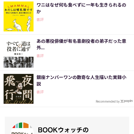
ワニはなぜ何も食べずに一年も生きられるの
か
書評
あの悪役俳優が有名喜劇役者の弟子だった意
外...
書評
銀座ナンバーワンの数奇な人生描いた実録小
説
書評
Recommended by