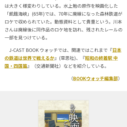
は大きく様変わりしている。水上勉の原作を映画化した
「飢餓海峡」(65年)では、70年に廃線になった森林鉄道が
ロケで収められていた。動態資料として貴重という。川本
さんは廃線後に同作品のロケ地を訪れ、残されたレールの
一部を見つけている。
J-CAST BOOK ウォッチでは、関連ではこれまで『
日本
の鉄道は世界で戦えるか
』(草思社)、『
昭和の終着駅 中
国・四国篇
』（交通新聞社）などを紹介している。
（
BOOKウォッチ編集部
）