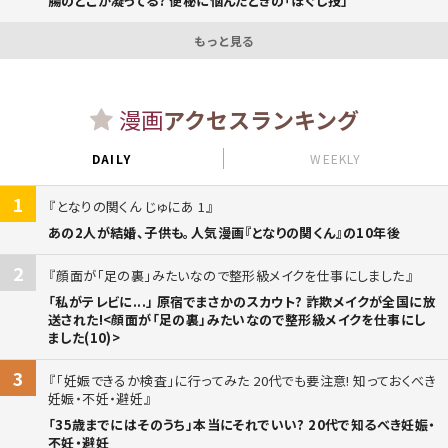
腸のどこが凝ってる? 便秘に悩んだときの「ほぐし技」
もっと見る
漫画
アクセスランキング
DAILY
WEEKLY
1
となりの関くん じゅにあ 1
あの2人が結婚、子供も。人気漫画『となりの関くん』の10年後
2
顔面が「足の裏」みたいなので整形級メイクを仕事にしました
「私がテレビに...」 原宿でまさかのスカウト? 詐欺メイクが全国に放
送された!<顔面が「足の裏」みたいなので整形級メイクを仕事にし
ました(10)>
3
「妊娠できるか検査」に行ってみた 20代でも要注意! 知っておくべき
妊娠・不妊・避妊
「35歳までにはそのうち」本当にそれでいい? 20代で知るべき妊娠・
不妊・避妊