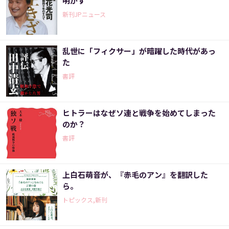
明かす
新刊JPニュース
乱世に「フィクサー」が暗躍した時代があっ
た
書評
ヒトラーはなぜソ連と戦争を始めてしまった
のか？
書評
上白石萌音が、『赤毛のアン』を翻訳した
ら。
トピックス,新刊