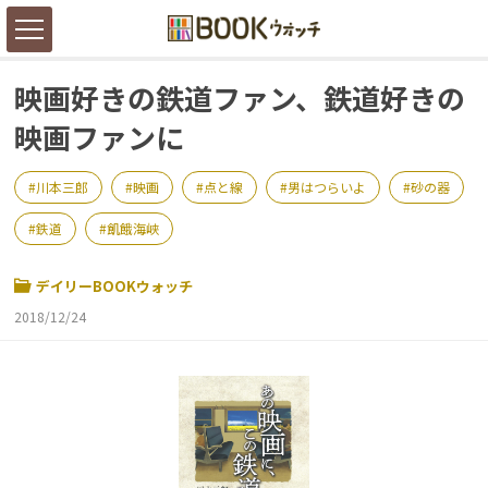
映画好きの鉄道ファン、鉄道好きの
映画ファンに
川本三郎
映画
点と線
男はつらいよ
砂の器
鉄道
飢餓海峡
デイリーBOOKウォッチ
2018/12/24