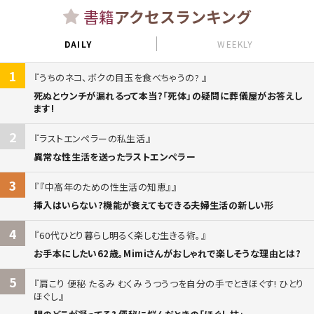
書籍
アクセスランキング
DAILY
WEEKLY
1
うちのネコ、ボクの目玉を食べちゃうの?
死ぬとウンチが漏れるって本当?「死体」の疑問に葬儀屋がお答えし
ます!
2
ラストエンペラーの私生活
異常な性生活を送ったラストエンペラー
3
『中高年のための性生活の知恵』
挿入はいらない?機能が衰えてもできる夫婦生活の新しい形
4
60代ひとり暮らし明るく楽しむ生きる術。
お手本にしたい62歳。Mimiさんがおしゃれで楽しそうな理由とは?
5
肩こり 便秘 たるみ むくみ うつうつを自分の手でときほぐす! ひとり
ほぐし