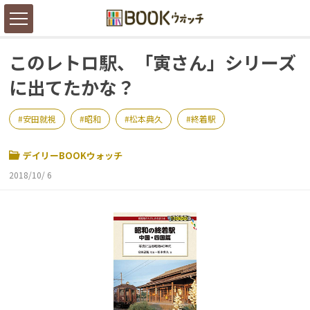
このレトロ駅、「寅さん」シリーズ
に出てたかな？
安田就視
昭和
松本典久
終着駅
デイリーBOOKウォッチ
2018/10/ 6