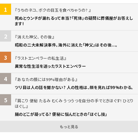
1
うちのネコ、ボクの目玉を食べちゃうの?
死ぬとウンチが漏れるって本当?「死体」の疑問に葬儀屋がお答えし
ます!
2
消えた神父、その後
昭和の二大未解決事件。海外に消えた「神父」はその後...。
3
ラストエンペラーの私生活
異常な性生活を送ったラストエンペラー
4
あなたの顔には99%理由がある
ツリ目は人の話を聞かない? 人の性格は、顔を見れば99%わかる。
5
肩こり 便秘 たるみ むくみ うつうつを自分の手でときほぐす! ひとり
ほぐし
腸のどこが凝ってる? 便秘に悩んだときの「ほぐし技」
もっと見る