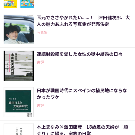
耳元でささやかれたい......！ 津田健次郎、大
人の魅力あふれる写真集が発売決定
写真集
連続射殺犯を愛した女性の獄中結婚の日々
書評
日本が戦国時代にスペインの植民地にならな
かったワケ
書評
本上まなみ×澤田康彦 18歳差の夫婦が「順
ぐり」に綴る、家族の日常