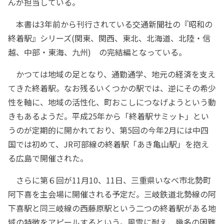
んが担当している。
本書は3年前から刊行されている交通新聞社の『昭和の
終着駅』シリーズ(関東、関西、東北、北海道、北陸・信
越、中部・東海、九州) の完結編となっている。
かつては地域の足となり、通勤通学、地元の経済を支え
てきた終着駅。なお残るいくつかの駅では、逆にその希少
性を軸に、地域の活性化、町おこしにつなげようという動
きもあるようだ。平成25年から「終着駅サミット」とい
うのが定期的に開かれており、第5回の今年2月には中四
国では初めて、JR可部線の終着駅「あき亀山駅」を抱え
る広島で開催された。
さらに第６回が11月10、11日、三重県いなべ市北勢町
阿下喜を主会場に開催される予定だ。三岐鉄道北勢線の阿
下喜駅と同三岐線の西藤原駅という二つの終着駅がある地
域の特徴をアピールするという。風雪に耐え、幾多の困難