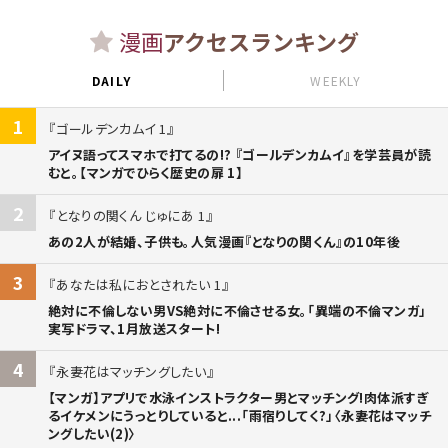
漫画
アクセスランキング
DAILY
WEEKLY
1
ゴールデンカムイ 1
アイヌ語ってスマホで打てるの!? 『ゴールデンカムイ』を学芸員が読
むと。【マンガでひらく歴史の扉 1】
2
となりの関くん じゅにあ 1
あの2人が結婚、子供も。人気漫画『となりの関くん』の10年後
3
あなたは私におとされたい 1
絶対に不倫しない男VS絶対に不倫させる女。「異端の不倫マンガ」
実写ドラマ、1月放送スタート!
4
永妻花はマッチングしたい
【マンガ】アプリで水泳インストラクター男とマッチング!肉体派すぎ
るイケメンにうっとりしていると...「雨宿りしてく?」〈永妻花はマッチ
ングしたい(2)〉