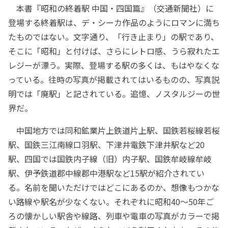
本書『昭和の終着駅 中国・四国篇』（交通新聞社）に
登場する終着駅は、デ・シーカ作品のようにロマンに満ち
たものではない。文字通り、「行き止まり」の駅であり、
そこに「昭和」と付けば、さらにレトロ感、うら寂れたエ
レジーが漂う。実際、登場する駅の多くは、もはやなくな
っている。往時の写真が掲載されてはいるものの、写真説
明では「廃駅」と記されている。追憶、ノスタルジーの世
界だ。
中国地方では同和鉱業片上鉄道片上駅、国鉄若桜線若桜
駅、国鉄三江南線口羽駅、下津井電鉄下津井駅など20
駅、四国では国鉄内子線（旧）内子駅、国鉄牟岐線牟岐
駅、伊予鉄道郡中線郡中港駅など15駅が紹介されてい
る。名前を聞いただけではどこにあるのか、想像もつかな
い路線や駅名が少なくない。それぞれに昭和40～50年ご
ろの懐かしい駅舎や線路、列車や電車の写真がカラーで掲