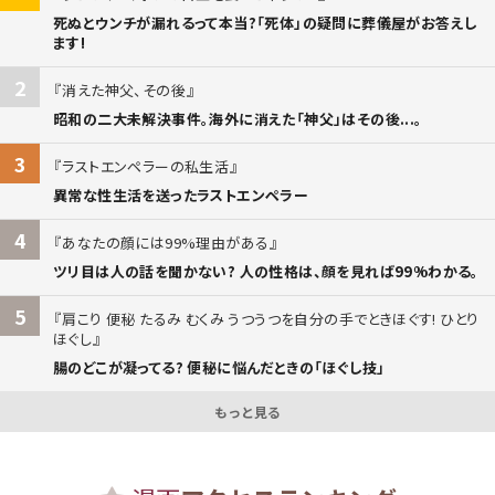
死ぬとウンチが漏れるって本当?「死体」の疑問に葬儀屋がお答えし
ます!
2
消えた神父、その後
昭和の二大未解決事件。海外に消えた「神父」はその後...。
3
ラストエンペラーの私生活
異常な性生活を送ったラストエンペラー
4
あなたの顔には99%理由がある
ツリ目は人の話を聞かない? 人の性格は、顔を見れば99%わかる。
5
肩こり 便秘 たるみ むくみ うつうつを自分の手でときほぐす! ひとり
ほぐし
腸のどこが凝ってる? 便秘に悩んだときの「ほぐし技」
もっと見る