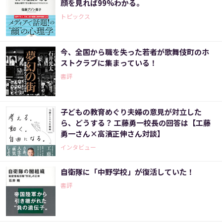
顔を見れば99%わかる。
トピックス
今、全国から職を失った若者が歌舞伎町のホ
ストクラブに集まっている！
書評
子どもの教育めぐり夫婦の意見が対立した
ら、どうする？ 工藤勇一校長の回答は【工藤
勇一さん×高濱正伸さん対談】
インタビュー
自衛隊に「中野学校」が復活していた！
書評