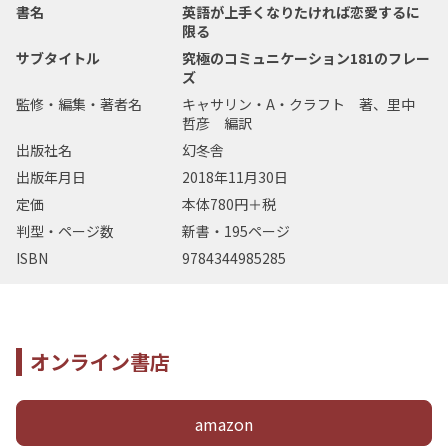
書名
英語が上手くなりたければ恋愛するに
限る
サブタイトル
究極のコミュニケーション181のフレー
ズ
監修・編集・著者名
キャサリン・A・クラフト 著、里中
哲彦 編訳
出版社名
幻冬舎
出版年月日
2018年11月30日
定価
本体780円＋税
判型・ページ数
新書・195ページ
ISBN
9784344985285
オンライン書店
amazon