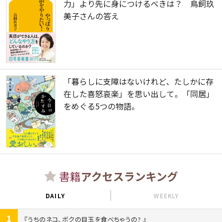
力」より先に身につけるべきは？ 鳥飼玖
美子さんの答え
「暮らしに支障はないけれど、たしかに存
在した喜怒哀楽」を思い出して。「同居」
をめぐる5つの物語。
書籍
アクセスランキング
DAILY
WEEKLY
1
うちのネコ、ボクの目玉を食べちゃうの?