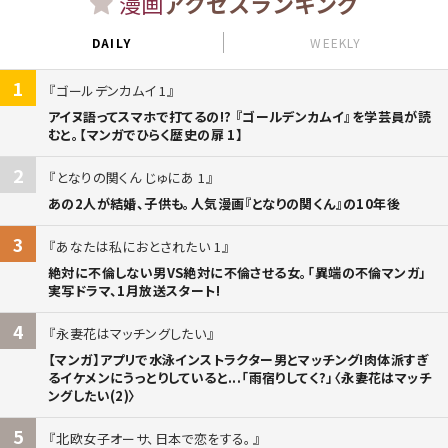
漫画
アクセスランキング
DAILY
WEEKLY
1
ゴールデンカムイ 1
アイヌ語ってスマホで打てるの!? 『ゴールデンカムイ』を学芸員が読
むと。【マンガでひらく歴史の扉 1】
2
となりの関くん じゅにあ 1
あの2人が結婚、子供も。人気漫画『となりの関くん』の10年後
3
あなたは私におとされたい 1
絶対に不倫しない男VS絶対に不倫させる女。「異端の不倫マンガ」
実写ドラマ、1月放送スタート!
4
永妻花はマッチングしたい
【マンガ】アプリで水泳インストラクター男とマッチング!肉体派すぎ
るイケメンにうっとりしていると...「雨宿りしてく?」〈永妻花はマッチ
ングしたい(2)〉
5
北欧女子オーサ、日本で恋をする。