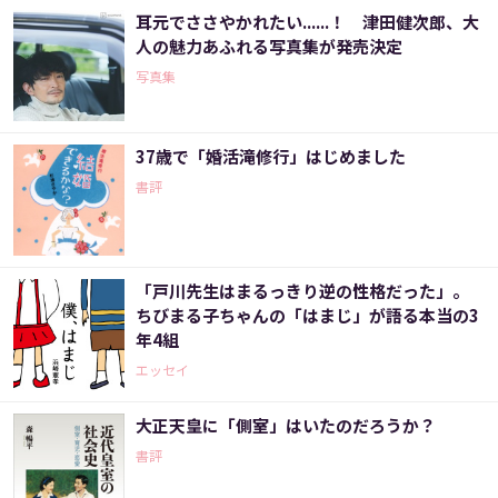
耳元でささやかれたい......！ 津田健次郎、大
人の魅力あふれる写真集が発売決定
写真集
37歳で「婚活滝修行」はじめました
書評
「戸川先生はまるっきり逆の性格だった」。
ちびまる子ちゃんの「はまじ」が語る本当の3
年4組
エッセイ
大正天皇に「側室」はいたのだろうか？
書評