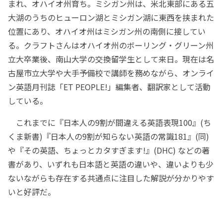
まれ、オハイオ州育ち。ミシガン州は、米北東部にある五
大湖のうちのヒューロン湖とミシガン湖に東西を挟まれた
位置にあり、オハイオ州はミシガン州の南側に接してい
る。クラフトさんはオハイオ州のボーリング・グリーン州
立大卒業後、南山大学の交換留学生として来日。現在は名
古屋市立大学や大手予備校で講師を務めながら、オンライ
ン英語月刊誌「ET PEOPLE!」編集者、翻訳家として活動
している。
これまでに『日本人の9割が間違える英語表現100』(ち
くま新書)『日本人の9割が知らない英語の常識181』(同)
や『その英語、ちょっとカタすぎます!』(DHC) などの著
書があり、いずれも日本語と英語の違いや、違いよりも少
ないながらも存在する共通点に注目した解説が分かりやす
いと好評だ。