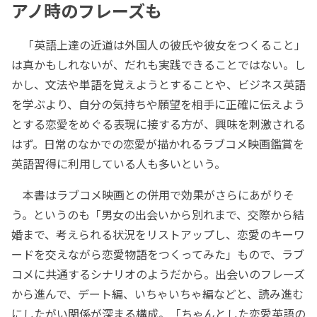
アノ時のフレーズも
「英語上達の近道は外国人の彼氏や彼女をつくること」
は真かもしれないが、だれも実践できることではない。し
かし、文法や単語を覚えようとすることや、ビジネス英語
を学ぶより、自分の気持ちや願望を相手に正確に伝えよう
とする恋愛をめぐる表現に接する方が、興味を刺激される
はず。日常のなかでの恋愛が描かれるラブコメ映画鑑賞を
英語習得に利用している人も多いという。
本書はラブコメ映画との併用で効果がさらにあがりそ
う。というのも「男女の出会いから別れまで、交際から結
婚まで、考えられる状況をリストアップし、恋愛のキーワ
ードを交えながら恋愛物語をつくってみた」もので、ラブ
コメに共通するシナリオのようだから。出会いのフレーズ
から進んで、デート編、いちゃいちゃ編などと、読み進む
にしたがい関係が深まる構成。「ちゃんとした恋愛英語の