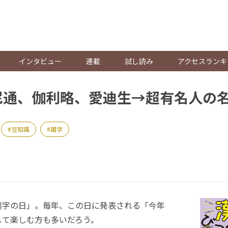
。
インタビュー
連載
試し読み
アクセスランキ
尼通、伽利略、愛迪生→超有名人の
豆知識
雑学
漢字の日」。毎年、この日に発表される「今年
して楽しむ方も多いだろう。