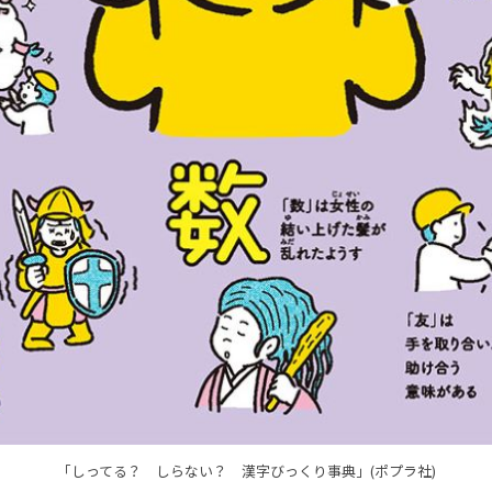
「しってる？ しらない？ 漢字びっくり事典」(ポプラ社)