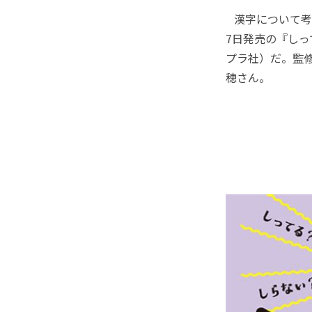
漢字について考え
7日発売の『し
プラ社）だ。監
穂さん。