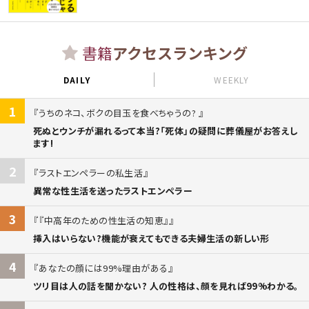
書籍
アクセスランキング
DAILY
WEEKLY
1
うちのネコ、ボクの目玉を食べちゃうの?
死ぬとウンチが漏れるって本当?「死体」の疑問に葬儀屋がお答えし
ます!
2
ラストエンペラーの私生活
異常な性生活を送ったラストエンペラー
3
『中高年のための性生活の知恵』
挿入はいらない?機能が衰えてもできる夫婦生活の新しい形
4
あなたの顔には99%理由がある
ツリ目は人の話を聞かない? 人の性格は、顔を見れば99%わかる。