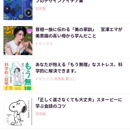
フのデザインアイデア集
実用書
首相一族に伝わる「美の家訓」 宮澤エマが
美意識の高い母から学んだこと
トピックス
あなたが抱える「もう無理」なストレス、科
学的に解決できます。
トピックス,実用書,暮らし
「正しく返さなくても大丈夫」スヌーピーに
学ぶ会話のコツ
実用書