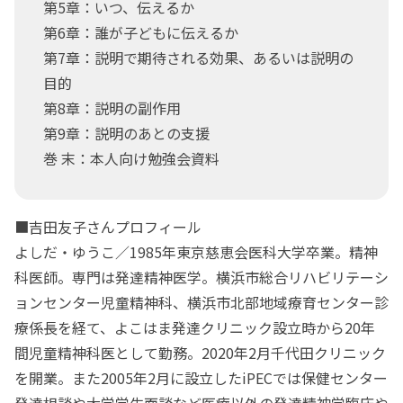
第5章：いつ、伝えるか
第6章：誰が子どもに伝えるか
第7章：説明で期待される効果、あるいは説明の
目的
第8章：説明の副作用
第9章：説明のあとの支援
巻 末：本人向け勉強会資料
■吉田友子さんプロフィール
よしだ・ゆうこ／1985年東京慈恵会医科大学卒業。精神
科医師。専門は発達精神医学。横浜市総合リハビリテーシ
ョンセンター児童精神科、横浜市北部地域療育センター診
療係長を経て、よこはま発達クリニック設立時から20年
間児童精神科医として勤務。2020年2月千代田クリニック
を開業。また2005年2月に設立したiPECでは保健センター
発達相談や大学学生面談など医療以外の発達精神学臨床や