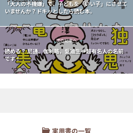
「大人の不機嫌」で、子どもを「いい子」にさせて
いませんか？ドキッとしたら読む本。
次の記事へ
読める？ 尼通、伽利略、愛迪生→超有名人の名前
です！
実用書の一覧