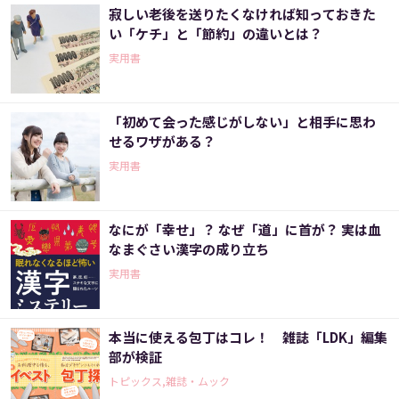
寂しい老後を送りたくなければ知っておきた
い「ケチ」と「節約」の違いとは？
実用書
「初めて会った感じがしない」と相手に思わ
せるワザがある？
実用書
なにが「幸せ」？ なぜ「道」に首が？ 実は血
なまぐさい漢字の成り立ち
実用書
本当に使える包丁はコレ！ 雑誌「LDK」編集
部が検証
トピックス,雑誌・ムック