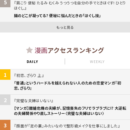
5
肩こり 便秘 たるみ むくみ うつうつを自分の手でときほぐす! ひとり
ほぐし
腸のどこが凝ってる? 便秘に悩んだときの「ほぐし技」
もっと見る
漫画
アクセスランキング
DAILY
WEEKLY
1
初恋、ざらり 上
「普通」というハードルを越えられない人のための恋愛マンガ『初
恋、ざらり』
2
完璧な夫婦はいない
【マンガ】離婚危機の夫婦が、記憶喪失のフリでラブラブに!? 大逆転
の夫婦関係やり直しストーリー〈完璧な夫婦はいない〉
3
顔面が「足の裏」みたいなので整形級メイクを仕事にしました