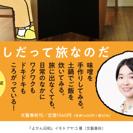
『よかん日和』イモトアヤコ 著（文藝春秋）