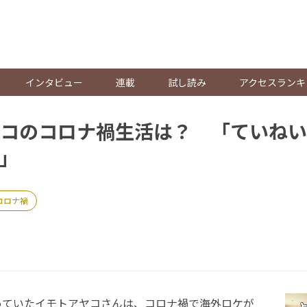
。
インタビュー
連載
試し読み
アクセスランキ
コのコロナ禍生活は？ 「ていねい
.」
コロナ禍
ていたイモトアヤコさんは、コロナ禍で海外ロケが