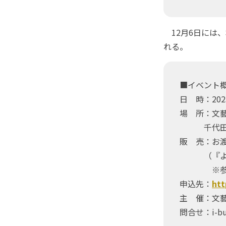
12月6日には、
れる。
■イベント
日 時：202
場 所：文
千代田区紀
販 売：お渡
（『よかん
※参加券の
申込先：
htt
主 催：文
問合せ：i-bun