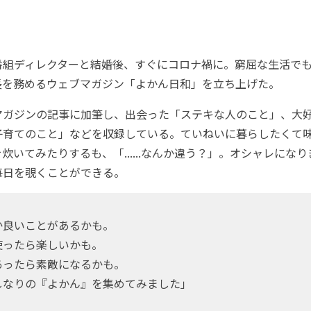
組ディレクターと結婚後、すぐにコロナ禍に。窮屈な生活でも
長を務めるウェブマガジン「よかん日和」を立ち上げた。
ガジンの記事に加筆し、出会った「ステキな人のこと」、大
子育てのこと」などを収録している。ていねいに暮らしたくて
炊いてみたりするも、「......なんか違う？」。オシャレにな
毎日を覗くことができる。
か良いことがあるかも。
使ったら楽しいかも。
あったら素敵になるかも。
しなりの『よかん』を集めてみました」
）