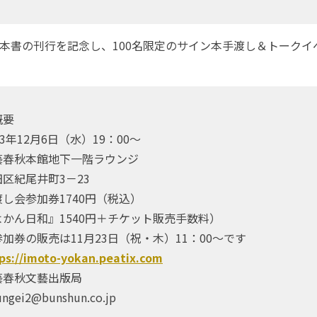
本書の刊行を記念し、100名限定のサイン本手渡し＆トークイ
概要
3年12月6日（水）19：00～
藝春秋本館地下一階ラウンジ
尾井町3－23
し会参加券1740円（税込）
日和』1540円＋チケット販売手数料）
販売は11月23日（祝・木）11：00～です
ps://imoto-yokan.peatix.com
藝春秋文藝出版局
gei2@bunshun.co.jp