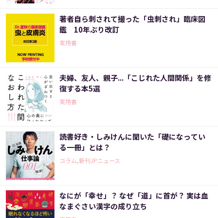
著者自ら刺されて撮った「虫刺され」臨床図
鑑 10年ぶり改訂
実用書
夫婦、友人、親子...「こじれた人間関係」を修
復する本5選
実用書
読書好き・しみけんに聞いた「礎になってい
る一冊」とは？
コラム,新刊JPニュース
なにが「幸せ」？ なぜ「道」に首が？ 実は血
なまぐさい漢字の成り立ち