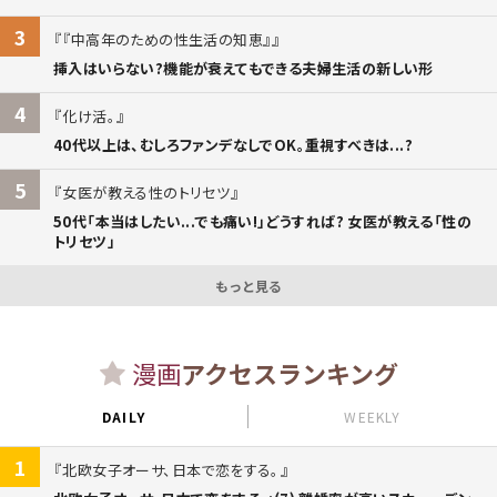
3
『中高年のための性生活の知恵』
挿入はいらない?機能が衰えてもできる夫婦生活の新しい形
4
化け活。
40代以上は、むしろファンデなしでOK。重視すべきは...?
5
女医が教える性のトリセツ
50代「本当はしたい...でも痛い!」どうすれば? 女医が教える「性の
トリセツ」
もっと見る
漫画
アクセスランキング
DAILY
WEEKLY
1
北欧女子オーサ、日本で恋をする。