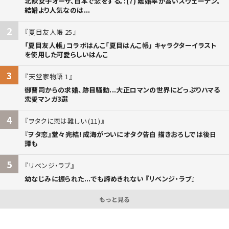
北欧女子オーサ、日本で恋をする。:(7) 離婚率が高いスウェーデン。
結婚より人気なのは...
2
夏目友人帳 25
「夏目友人帳」コラボはんこ「夏目はんこ帳」 キャラクターイラスト
を使用した可愛らしいはんこ
3
天堂家物語 1
御曹司からの求婚、跡目騒動...大正ロマンの世界にどっぷりハマる
恋愛マンガ3選
4
ヲタクに恋は難しい (11)
『ヲタ恋』堂々完結! 成海がついにオタク告白 描きおろしでは後日
譚も
5
リベンジ・ラブ
幼なじみに振られた...でも諦めきれない 『リベンジ・ラブ』
もっと見る