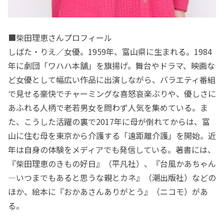
■柴田理恵さんプロフィール
しばた・りえ／女優。1959年、富山県に生まれる。1984
年に劇団「ワハハ本舗」を旗揚げ。舞台やドラマ、映画な
ど女優として幅広い作品に出演しながら、バラエティ番組
で見せる豪快でチャーミングな喜怒哀楽ぶりや、優しさに
あふれる人柄で老若男女を問わず人気を集めている。ま
た、こうした活躍の裏で2017年に母が倒れてからは、富
山に住む母を東京から介護する「遠距離介護」を開始。近
年は自身の体験をメディアでも発信している。著書には、
『柴田理恵のきもの好日』（平凡社）、『台風かあちゃん
―いつまでもあると思うな親とカネ』（潮出版社）などの
ほか、絵本に『おかあさんありがとう』（ニコモ）があ
る。