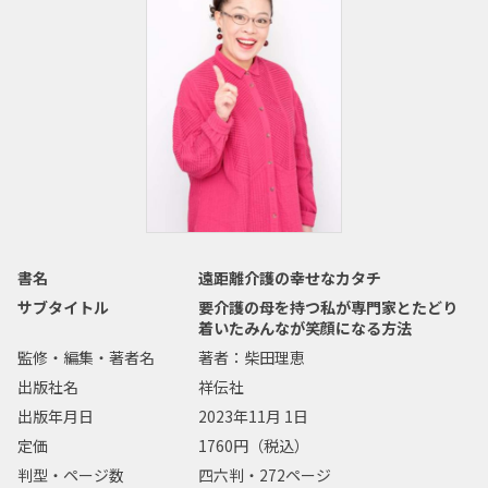
書名
遠距離介護の幸せなカタチ
サブタイトル
要介護の母を持つ私が専門家とたどり
着いたみんなが笑顔になる方法
監修・編集・著者名
著者：柴田理恵
出版社名
祥伝社
出版年月日
2023年11月 1日
定価
1760円（税込）
判型・ページ数
四六判・272ページ