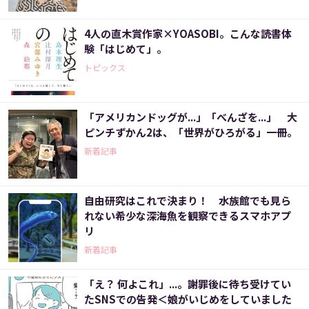
4人の直木賞作家×YOASOBI。こんな読書体
験「はじめて」。
トピックス
「アメリカンドッグが...」「べんざを...」 大
ピンチずかん2は、「世界がひろがる」一冊。
新着記事
自由研究はこれで決まり！ 水族館でも見ら
れない希少な深海魚を観察できるスマホアプ
リ
新着記事
「え？ 何よこれ」...。謝罪後に待ち受けてい
たSNSでの告発＜娘がいじめをしていました