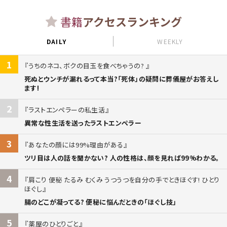
書籍
アクセスランキング
DAILY
WEEKLY
1
うちのネコ、ボクの目玉を食べちゃうの?
死ぬとウンチが漏れるって本当?「死体」の疑問に葬儀屋がお答えし
ます!
2
ラストエンペラーの私生活
異常な性生活を送ったラストエンペラー
3
あなたの顔には99%理由がある
ツリ目は人の話を聞かない? 人の性格は、顔を見れば99%わかる。
4
肩こり 便秘 たるみ むくみ うつうつを自分の手でときほぐす! ひとり
ほぐし
腸のどこが凝ってる? 便秘に悩んだときの「ほぐし技」
5
薬屋のひとりごと