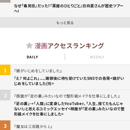
なぜ「毒見役」だった?『薬屋のひとりごと』日向夏さんが歴史ツアー
へ!
もっと見る
漫画
アクセスランキング
DAILY
WEEKLY
1
娘がいじめをしていました
「え? 何よこれ」...。謝罪後に待ち受けていたSNSでの告発<娘がい
じめをしていました(9)>
2
顔面が「足の裏」みたいなので整形級メイクを仕事にしました
「足の裏」→「人間」に変身したYouTuber。「人生、捨てたもんじゃ
ない!」と思えるコミックエッセイ<顔面が「足の裏」みたいなので整
形級メイクを仕事にしました>
3
魔女は三百路から 1