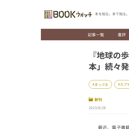
本を知る。本で知る
記事一覧
書評
『地球の歩
本」続々発
まっぷる
カプ
新刊
2023/8/28
最近、電子書籍