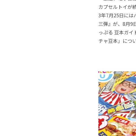
カプセルトイが続
3年7月25日に
三弾』が、8月9
っぷる 豆本ガ
チャ豆本」につ