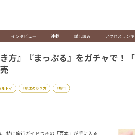
。
インタビュー
連載
試し読み
アクセスランキ
き方』『まっぷる』をガチャで！「
売
セルトイ
地球の歩き方
旅行
、特に旅行ガイドつきの「豆本」が手に入る