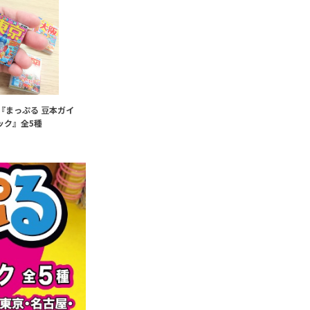
『まっぷる 豆本ガイ
ック』全5種