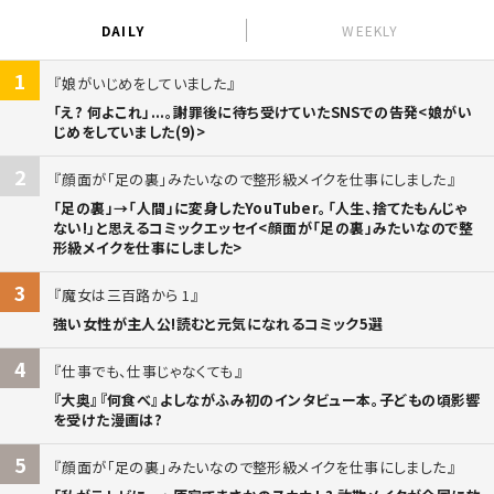
DAILY
WEEKLY
1
娘がいじめをしていました
「え? 何よこれ」...。謝罪後に待ち受けていたSNSでの告発<娘がい
じめをしていました(9)>
2
顔面が「足の裏」みたいなので整形級メイクを仕事にしました
「足の裏」→「人間」に変身したYouTuber。「人生、捨てたもんじゃ
ない!」と思えるコミックエッセイ<顔面が「足の裏」みたいなので整
形級メイクを仕事にしました>
3
魔女は三百路から 1
強い女性が主人公!読むと元気になれるコミック5選
4
仕事でも、仕事じゃなくても
『大奥』『何食べ』よしながふみ初のインタビュー本。子どもの頃影響
を受けた漫画は?
5
顔面が「足の裏」みたいなので整形級メイクを仕事にしました