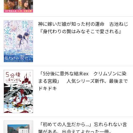
神に嫁いだ娘が知った村の運命 古池ねじ
『身代わりの贄はみなそこで愛される』
「5分後に意外な結末ex クリムゾンに染
まる宮殿」 人気シリーズ新作、最後まで
ドキドキ
「初めての人生だから...」忘れられない言
葉がある、出合えてよかった一冊。