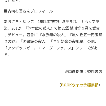
ス』など。
■青崎有吾さんプロフィール
あおさき・ゆうご／1991年神奈川県生まれ。明治大学卒
業。2012年『体育館の殺人』で第22回鮎川哲也賞を受賞
しデビュー。著書に『水族館の殺人』『風ケ丘五十円玉祭
りの謎』『図書館の殺人』『早朝始発の殺風景』の他、
「アンデッドガール・マーダーファルス」シリーズがあ
る。
※画像提供：徳間書店
（
BOOKウォッチ編集部
）