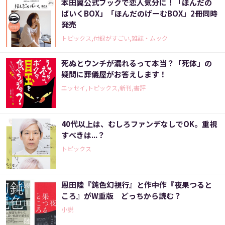
本田翼公式ブックで恋人気分に！「ほんだの
ばいくBOX」「ほんだのげーむBOX」2冊同時
発売
トピックス,付録がすごい,雑誌・ムック
死ぬとウンチが漏れるって本当？「死体」の
疑問に葬儀屋がお答えします！
エッセイ,トピックス,新刊,書評
40代以上は、むしろファンデなしでOK。重視
すべきは...？
トピックス
恩田陸『鈍色幻視行』と作中作『夜果つると
ころ』がW重版 どっちから読む？
小説