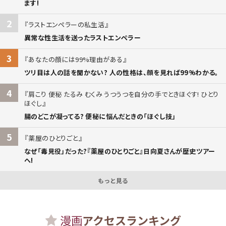
ます!
2
ラストエンペラーの私生活
異常な性生活を送ったラストエンペラー
3
あなたの顔には99%理由がある
ツリ目は人の話を聞かない? 人の性格は、顔を見れば99%わかる。
4
肩こり 便秘 たるみ むくみ うつうつを自分の手でときほぐす! ひとり
ほぐし
腸のどこが凝ってる? 便秘に悩んだときの「ほぐし技」
5
薬屋のひとりごと
なぜ「毒見役」だった?『薬屋のひとりごと』日向夏さんが歴史ツアー
へ!
もっと見る
漫画
アクセスランキング