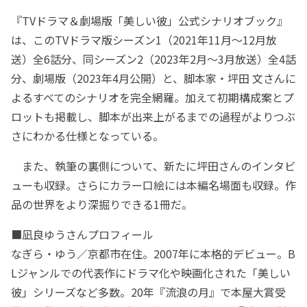
『TVドラマ＆劇場版「美しい彼」公式シナリオブック』
は、このTVドラマ版シーズン1（2021年11月～12月放
送）全6話分、同シーズン2（2023年2月～3月放送）全4話
分、劇場版（2023年4月公開）と、脚本家・坪田 文さんに
よるすべてのシナリオを完全網羅。加えて初期構成案とプ
ロットも掲載し、脚本が出来上がるまでの過程がよりつぶ
さにわかる仕様となっている。
また、執筆の裏側について、新たに坪田さんのインタビ
ューも収録。さらにカラー口絵には本編名場面も収録。作
品の世界をより深掘りできる1冊だ。
■凪良ゆうさんプロフィール
なぎら・ゆう／京都市在住。2007年に本格的デビュー。B
Lジャンルでの代表作にドラマ化や映画化された「美しい
彼」シリーズなど多数。20年『流浪の月』で本屋大賞受