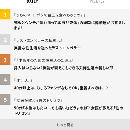
DAILY
WEEKLY
1
うちのネコ、ボクの目玉を食べちゃうの?
死ぬとウンチが漏れるって本当?「死体」の疑問に葬儀屋がお答えし
ます!
2
ラストエンペラーの私生活
異常な性生活を送ったラストエンペラー
3
『中高年のための性生活の知恵』
挿入はいらない?機能が衰えてもできる夫婦生活の新しい形
4
化け活。
40代以上は、むしろファンデなしでOK。重視すべきは...?
5
女医が教える性のトリセツ
50代「本当はしたい...でも痛い!」どうすれば? 女医が教える「性の
トリセツ」
もっと見る