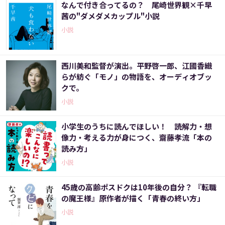
なんで付き合ってるの？ 尾崎世界観×千早
茜の"ダメダメカップル"小説
小説
西川美和監督が演出。平野啓一郎、江國香織
らが紡ぐ「モノ」の物語を、オーディオブッ
クで。
小説
小学生のうちに読んでほしい！ 読解力・想
像力・考える力が身につく、齋藤孝流「本の
読み方」
小説
45歳の高齢ポスドクは10年後の自分？ 『転職
の魔王様』原作者が描く「青春の終い方」
小説