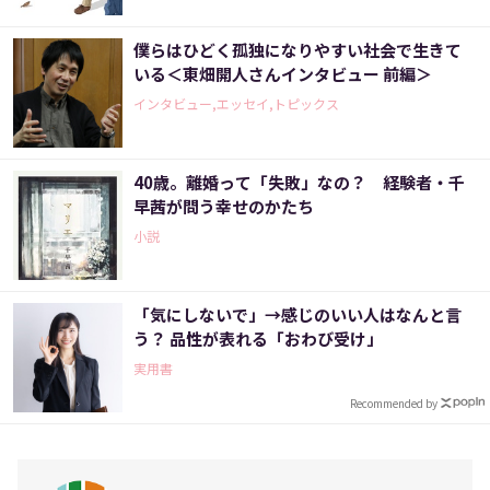
僕らはひどく孤独になりやすい社会で生きて
いる＜東畑開人さんインタビュー 前編＞
インタビュー,エッセイ,トピックス
40歳。離婚って「失敗」なの？ 経験者・千
早茜が問う幸せのかたち
小説
「気にしないで」→感じのいい人はなんと言
う？ 品性が表れる「おわび受け」
実用書
Recommended by