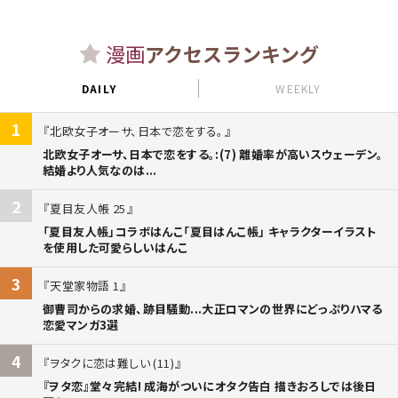
漫画
アクセスランキング
DAILY
WEEKLY
1
北欧女子オーサ、日本で恋をする。
北欧女子オーサ、日本で恋をする。:(7) 離婚率が高いスウェーデン。
結婚より人気なのは...
2
夏目友人帳 25
「夏目友人帳」コラボはんこ「夏目はんこ帳」 キャラクターイラスト
を使用した可愛らしいはんこ
3
天堂家物語 1
御曹司からの求婚、跡目騒動...大正ロマンの世界にどっぷりハマる
恋愛マンガ3選
4
ヲタクに恋は難しい (11)
『ヲタ恋』堂々完結! 成海がついにオタク告白 描きおろしでは後日