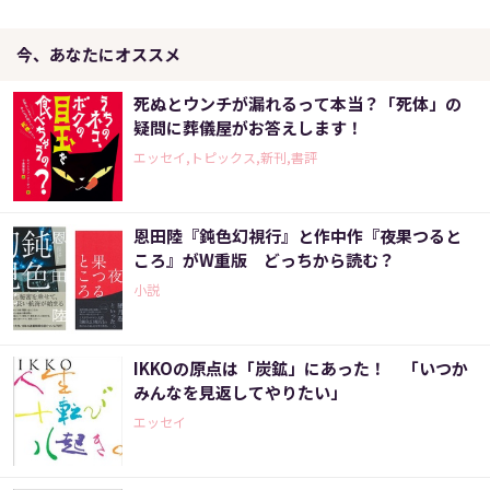
今、あなたにオススメ
死ぬとウンチが漏れるって本当？「死体」の
疑問に葬儀屋がお答えします！
エッセイ,トピックス,新刊,書評
恩田陸『鈍色幻視行』と作中作『夜果つると
ころ』がW重版 どっちから読む？
小説
IKKOの原点は「炭鉱」にあった！ 「いつか
みんなを見返してやりたい」
エッセイ