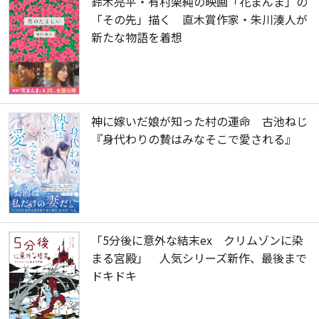
鈴木亮平・有村架純の映画「花まんま」の
「その先」描く 直木賞作家・朱川湊人が
新たな物語を着想
神に嫁いだ娘が知った村の運命 古池ねじ
『身代わりの贄はみなそこで愛される』
「5分後に意外な結末ex クリムゾンに染
まる宮殿」 人気シリーズ新作、最後まで
ドキドキ