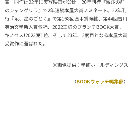
賞。同作は22年に実写映画が公開。20年刊行『滅びの前
のシャングリラ』で2年連続本屋大賞ノミネート。22年刊
行『汝、星のごとく』で第168回直木賞候補、第44回吉川
英治文学新人賞候補、2022王様のブランチBOOK大賞、
キノベス!2023第1位、そして23年、2度目となる本屋大賞
受賞作に選ばれた。
※画像提供：学研ホールディングス
（
BOOKウォッチ編集部
）