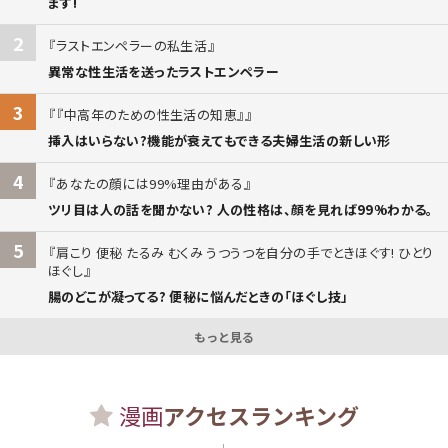
ます!
2
ラストエンペラーの私生活
異常な性生活を送ったラストエンペラー
3
『中高年のための性生活の知恵』
挿入はいらない?機能が衰えてもできる夫婦生活の新しい形
4
あなたの顔には99%理由がある
ツリ目は人の話を聞かない? 人の性格は、顔を見れば99%わかる。
5
肩こり 便秘 たるみ むくみ うつうつを自分の手でときほぐす! ひとり
ほぐし
腸のどこが凝ってる? 便秘に悩んだときの「ほぐし技」
もっと見る
漫画
アクセスランキング