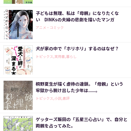
子どもは無理、私は「母親」になりたくな
い DINKsの夫婦の悲劇を描いたマンガ
アニメ・コミック
犬が家の中で「ホリホリ」するのはなぜ？
トピックス,実用書,暮らし
桐野夏生が描く虐待の連鎖。「母親」という
牢獄から脱け出した少年は......。
トピックス,小説,書評
ゲッターズ飯田の「五星三心占い」で、自分と
両親を占ってみた。