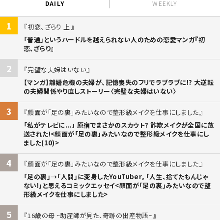
DAILY
WEEKLY
1
初恋、ざらり 上
「普通」というハードルを越えられない人のための恋愛マンガ『初
恋、ざらり』
2
完璧な夫婦はいない
【マンガ】離婚危機の夫婦が、記憶喪失のフリでラブラブに!? 大逆転
の夫婦関係やり直しストーリー〈完璧な夫婦はいない〉
3
顔面が「足の裏」みたいなので整形級メイクを仕事にしました
「私がテレビに...」 原宿でまさかのスカウト? 詐欺メイクが全国に放
送された!<顔面が「足の裏」みたいなので整形級メイクを仕事にし
ました(10)>
4
顔面が「足の裏」みたいなので整形級メイクを仕事にしました
「足の裏」→「人間」に変身したYouTuber。「人生、捨てたもんじゃ
ない!」と思えるコミックエッセイ<顔面が「足の裏」みたいなので整
形級メイクを仕事にしました>
5
16歳の母 ~助産師が見た、奇跡の出産物語~