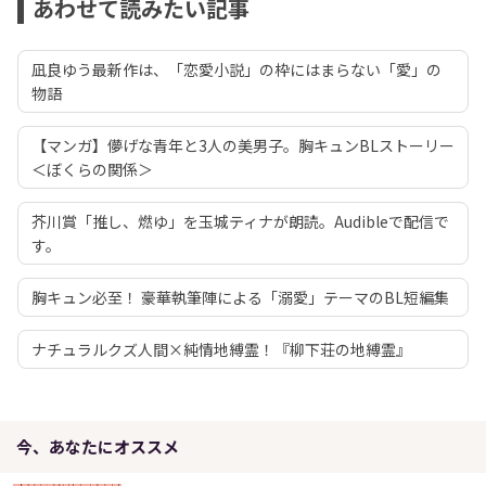
あわせて読みたい記事
凪良ゆう最新作は、「恋愛小説」の枠にはまらない「愛」の
物語
【マンガ】儚げな青年と3人の美男子。胸キュンBLストーリー
＜ぼくらの関係＞
芥川賞「推し、燃ゆ」を玉城ティナが朗読。Audibleで配信で
す。
胸キュン必至！ 豪華執筆陣による「溺愛」テーマのBL短編集
ナチュラルクズ人間×純情地縛霊！『柳下荘の地縛霊』
今、あなたにオススメ