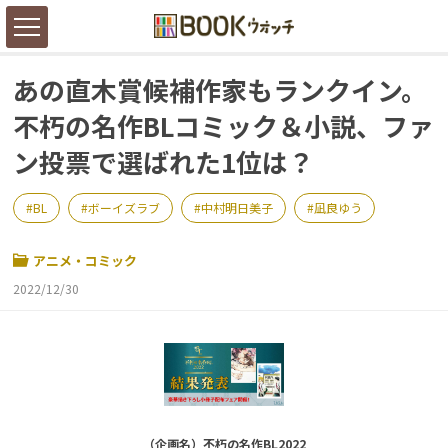
あの直木賞候補作家もランクイン。
不朽の名作BLコミック＆小説、ファ
ン投票で選ばれた1位は？
BL
ボーイズラブ
中村明日美子
凪良ゆう
アニメ・コミック
2022/12/30
（企画名）不朽の名作BL2022