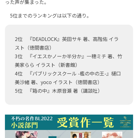
った声が集まった。
5位までのランキングは以下の通り。
2位 『DEADLOCK』英田サキ 著、高階佑 イラ
スト（徳間書店）
3位 『イエスかノーか半分か』一穂ミチ 著、竹
美家らら イラスト（新書館）
4位 『パブリックスクール -檻の中の王-』樋口
美沙緒 著、yoco イラスト（徳間書店）
5位 『箱の中』木原音瀬 著（講談社）