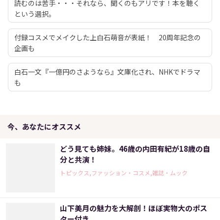
読むのは苦手・・・それなら、聞くのもアリです！本を聴く
という選択。
付録コスメでメイクした上白石萌音が表紙！ 20周年記念の
企画も
白石一文『一億円のさようなら』文庫化され、NHKでドラマ
も
今、あなたにオススメ
どう見ても姉妹。46歳の内田有紀が18歳の自
分と共演！
トピックス,ファッション・コスメ,雑誌・ムック
山下美月の魅力を大解剖！ほぼ実物大のポス
ター付き