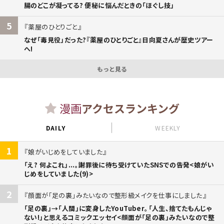
腸のどこが凝ってる? 便秘に悩んだときの「ほぐし技」
5
薬屋のひとりごと
なぜ「毒見役」だった?『薬屋のひとりごと』日向夏さんが歴史ツアー
へ!
もっと見る
漫画
アクセスランキング
DAILY
WEEKLY
1
娘がいじめをしていました
「え? 何よこれ」...。謝罪後に待ち受けていたSNSでの告発<娘がい
じめをしていました(9)>
2
顔面が「足の裏」みたいなので整形級メイクを仕事にしました
「足の裏」→「人間」に変身したYouTuber。「人生、捨てたもんじゃ
ない!」と思えるコミックエッセイ<顔面が「足の裏」みたいなので整