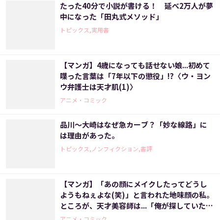
たった40分で小説が書ける！ 延べ2万人が夢
中になった「田丸式メソッド」
トピックス,実用書
【マンガ】4歳になっても話せない娘...初めて
喋った言葉は「7年以下の懲役」!?〈ウ・ヨン
ウ弁護士は天才肌(1)〉
アニメ・コミック
品川～大崎はなぜ急カーブ？「妙な線路」に
は理由があった。
トピックス,ノンフィクション,書評
【マンガ】「あの顔にメイクしたってどうし
ようもねぇよな(笑)」と言われた地味顔の私。
ところが、天才美容師は...「俺が探していたの
はこの顔だ！」いったいなぜ？〈化粧を落と
アニメ・コミック