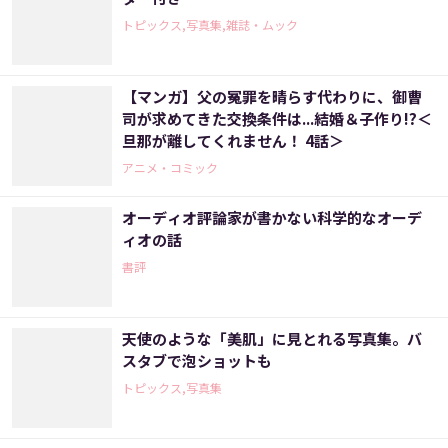
トピックス,写真集,雑誌・ムック
【マンガ】父の冤罪を晴らす代わりに、御曹
司が求めてきた交換条件は...結婚＆子作り!?＜
旦那が離してくれません！ 4話＞
アニメ・コミック
オーディオ評論家が書かない科学的なオーデ
ィオの話
書評
天使のような「美肌」に見とれる写真集。バ
スタブで泡ショットも
トピックス,写真集