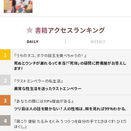
書籍
アクセスランキング
DAILY
WEEKLY
1
うちのネコ、ボクの目玉を食べちゃうの?
死ぬとウンチが漏れるって本当?「死体」の疑問に葬儀屋がお答えし
ます!
2
ラストエンペラーの私生活
異常な性生活を送ったラストエンペラー
3
あなたの顔には99%理由がある
ツリ目は人の話を聞かない? 人の性格は、顔を見れば99%わかる。
4
肩こり 便秘 たるみ むくみ うつうつを自分の手でときほぐす! ひとり
ほぐし