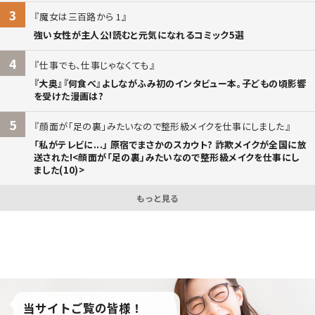
3
魔女は三百路から 1
強い女性が主人公!読むと元気になれるコミック5選
4
仕事でも、仕事じゃなくても
『大奥』『何食べ』よしながふみ初のインタビュー本。子どもの頃影響
を受けた漫画は?
5
顔面が「足の裏」みたいなので整形級メイクを仕事にしました
「私がテレビに...」 原宿でまさかのスカウト? 詐欺メイクが全国に放
送された!<顔面が「足の裏」みたいなので整形級メイクを仕事にし
ました(10)>
もっと見る
当サイトご覧の皆様！