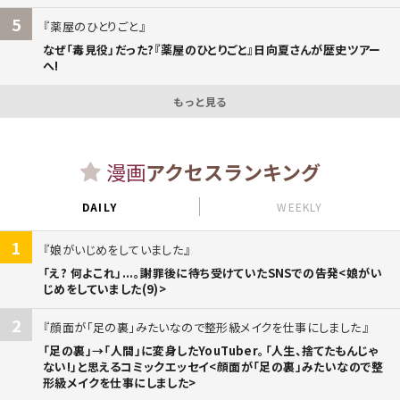
5
薬屋のひとりごと
なぜ「毒見役」だった?『薬屋のひとりごと』日向夏さんが歴史ツアー
へ!
もっと見る
漫画
アクセスランキング
DAILY
WEEKLY
1
娘がいじめをしていました
「え? 何よこれ」...。謝罪後に待ち受けていたSNSでの告発<娘がい
じめをしていました(9)>
2
顔面が「足の裏」みたいなので整形級メイクを仕事にしました
「足の裏」→「人間」に変身したYouTuber。「人生、捨てたもんじゃ
ない!」と思えるコミックエッセイ<顔面が「足の裏」みたいなので整
形級メイクを仕事にしました>