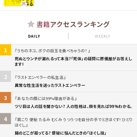
書籍
アクセスランキング
DAILY
WEEKLY
1
うちのネコ、ボクの目玉を食べちゃうの?
死ぬとウンチが漏れるって本当?「死体」の疑問に葬儀屋がお答えし
ます!
2
ラストエンペラーの私生活
異常な性生活を送ったラストエンペラー
3
あなたの顔には99%理由がある
ツリ目は人の話を聞かない? 人の性格は、顔を見れば99%わかる。
4
肩こり 便秘 たるみ むくみ うつうつを自分の手でときほぐす! ひとり
ほぐし
腸のどこが凝ってる? 便秘に悩んだときの「ほぐし技」