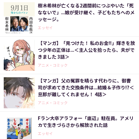
樹木希林が亡くなる2週間前につぶやいた「死
なないで」...娘が受け継ぐ、子どもたちへのメ
ッセージ。
エッセイ
【マンガ】「見つけた！ 私のお金!!」輝きを放
つ少年の正体は...＜主人公を拾ったら、夫がで
きました 3話＞
アニメ・コミック
【マンガ】父の冤罪を晴らす代わりに、御曹
司が求めてきた交換条件は...結婚＆子作り!?＜
旦那が離してくれません！ 4話＞
アニメ・コミック
Fラン大卒アラフォー「底辺」駐在員。アメリ
カで生きづらさから解放された話
エッセイ