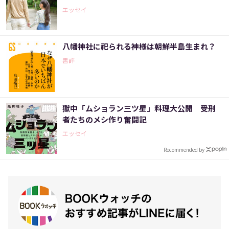
エッセイ
八幡神社に祀られる神様は朝鮮半島生まれ？
書評
獄中「ムショラン三ツ星」料理大公開 受刑
者たちのメシ作り奮闘記
エッセイ
Recommended by