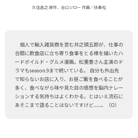
久住昌之 原作、谷口ジロー 作画／扶桑社
個人で輸入雑貨商を営む井之頭五郎が、仕事の
合間に飲食店に立ち寄り食事をとる様を描いたハ
ードボイルド・グルメ漫画。松重豊さん主演のド
ラマもseason.9まで続いている。 自分も外出先
で知らないお店に入り、お昼ご飯を食べることが
多く、食べながら味や見た目の感想を脳内ナレー
ションする気持ちはよくわかる。とはいえ流石に
あそこまで語ることはないですけど......。（O）