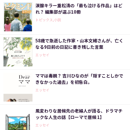
涙腺キラー重松清の「最も泣ける作品」はど
れ？ 編集部が選ぶ10冊
トピックス,小説
58歳で急逝した作家・山本文緒さんが、亡く
なる9日前の日記に書き残した言葉
エッセイ
ママは毒親？ 吉川ひなのが「隠すことしかで
きなかった過去」を初告白。
エッセイ
風変わりな居候先の老婦人が語る、ドラマチ
ックな人生の話【ローマで居候 1】
エッセイ