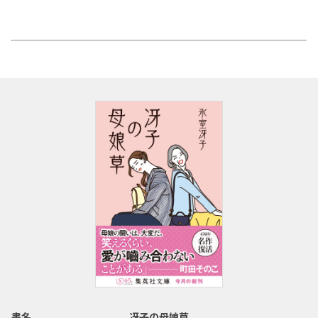
書名
冴子の母娘草