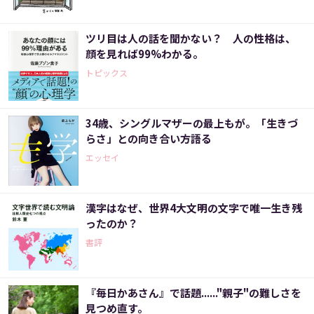
ツリ目は人の話を聞かない？ 人の性格は、
顔を見れば99%わかる。
トピックス
34歳、シングルマザーの最上もが。「生きづ
らさ」との向き合い方語る
エッセイ
漢字はなぜ、世界4大文明の文字で唯一生き残
ったのか？
書評
『毎日かあさん』で話題......"親子"の難しさを
見つめ直す。