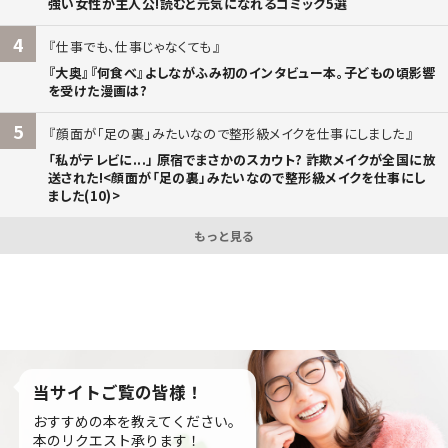
強い女性が主人公!読むと元気になれるコミック5選
4
仕事でも、仕事じゃなくても
『大奥』『何食べ』よしながふみ初のインタビュー本。子どもの頃影響
を受けた漫画は?
5
顔面が「足の裏」みたいなので整形級メイクを仕事にしました
「私がテレビに...」 原宿でまさかのスカウト? 詐欺メイクが全国に放
送された!<顔面が「足の裏」みたいなので整形級メイクを仕事にし
ました(10)>
もっと見る
当サイトご覧の皆様！
おすすめの本を教えてください。
本のリクエスト承ります！