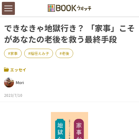
できなきゃ地獄行き？ 「家事」こそ
があなたの老後を救う最終手段
家事
稲垣えみ子
老後
エッセイ
Mori
2023/7/10