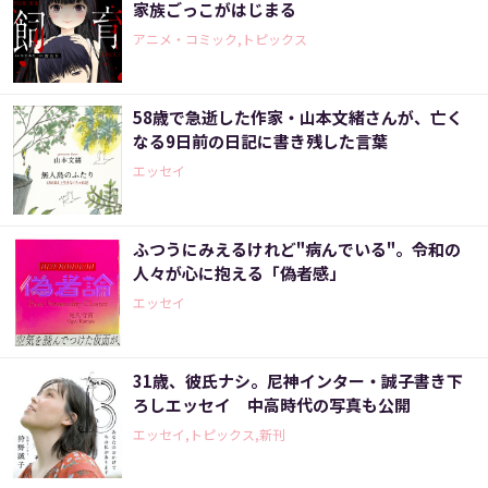
家族ごっこがはじまる
アニメ・コミック,トピックス
58歳で急逝した作家・山本文緒さんが、亡く
なる9日前の日記に書き残した言葉
エッセイ
ふつうにみえるけれど"病んでいる"。令和の
人々が心に抱える「偽者感」
エッセイ
31歳、彼氏ナシ。尼神インター・誠子書き下
ろしエッセイ 中高時代の写真も公開
エッセイ,トピックス,新刊