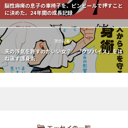
脳性麻痺の息子の車椅子を、ピンヒールで押すこと
に決めた。24年間の成長記録
次の記事へ
夫の浮気を許すのがいい女？ 「クソバイス」をは
ね返す護身術
エッセイの一覧