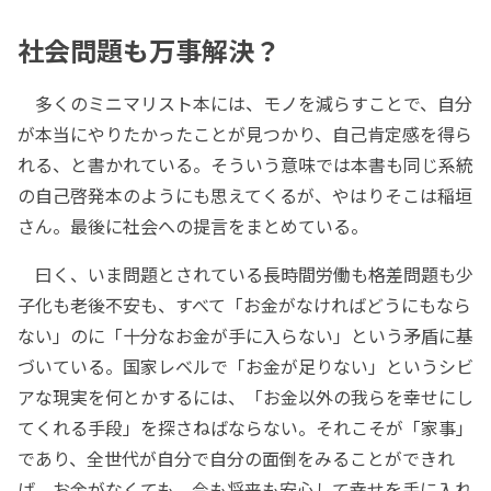
社会問題も万事解決？
多くのミニマリスト本には、モノを減らすことで、自分
が本当にやりたかったことが見つかり、自己肯定感を得ら
れる、と書かれている。そういう意味では本書も同じ系統
の自己啓発本のようにも思えてくるが、やはりそこは稲垣
さん。最後に社会への提言をまとめている。
曰く、いま問題とされている長時間労働も格差問題も少
子化も老後不安も、すべて「お金がなければどうにもなら
ない」のに「十分なお金が手に入らない」という矛盾に基
づいている。国家レベルで「お金が足りない」というシビ
アな現実を何とかするには、「お金以外の我らを幸せにし
てくれる手段」を探さねばならない。それこそが「家事」
であり、全世代が自分で自分の面倒をみることができれ
ば、お金がなくても、今も将来も安心して幸せを手に入れ