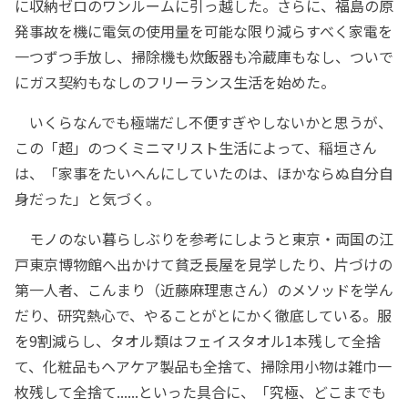
に収納ゼロのワンルームに引っ越した。さらに、福島の原
発事故を機に電気の使用量を可能な限り減らすべく家電を
一つずつ手放し、掃除機も炊飯器も冷蔵庫もなし、ついで
にガス契約もなしのフリーランス生活を始めた。
いくらなんでも極端だし不便すぎやしないかと思うが、
この「超」のつくミニマリスト生活によって、稲垣さん
は、「家事をたいへんにしていたのは、ほかならぬ自分自
身だった」と気づく。
モノのない暮らしぶりを参考にしようと東京・両国の江
戸東京博物館へ出かけて貧乏長屋を見学したり、片づけの
第一人者、こんまり（近藤麻理恵さん）のメソッドを学ん
だり、研究熱心で、やることがとにかく徹底している。服
を9割減らし、タオル類はフェイスタオル1本残して全捨
て、化粧品もヘアケア製品も全捨て、掃除用小物は雑巾一
枚残して全捨て......といった具合に、「究極、どこまでも