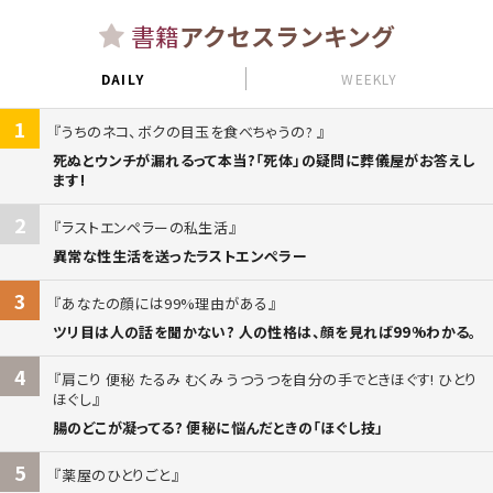
書籍
アクセスランキング
DAILY
WEEKLY
1
うちのネコ、ボクの目玉を食べちゃうの?
死ぬとウンチが漏れるって本当?「死体」の疑問に葬儀屋がお答えし
ます!
2
ラストエンペラーの私生活
異常な性生活を送ったラストエンペラー
3
あなたの顔には99%理由がある
ツリ目は人の話を聞かない? 人の性格は、顔を見れば99%わかる。
4
肩こり 便秘 たるみ むくみ うつうつを自分の手でときほぐす! ひとり
ほぐし
腸のどこが凝ってる? 便秘に悩んだときの「ほぐし技」
5
薬屋のひとりごと