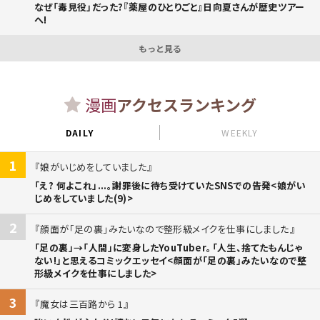
なぜ「毒見役」だった?『薬屋のひとりごと』日向夏さんが歴史ツアー
へ!
もっと見る
漫画
アクセスランキング
DAILY
WEEKLY
1
娘がいじめをしていました
「え? 何よこれ」...。謝罪後に待ち受けていたSNSでの告発<娘がい
じめをしていました(9)>
2
顔面が「足の裏」みたいなので整形級メイクを仕事にしました
「足の裏」→「人間」に変身したYouTuber。「人生、捨てたもんじゃ
ない!」と思えるコミックエッセイ<顔面が「足の裏」みたいなので整
形級メイクを仕事にしました>
3
魔女は三百路から 1