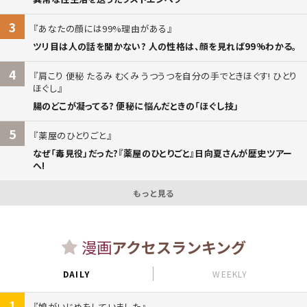
3
あなたの顔には99%理由がある
ツリ目は人の話を聞かない? 人の性格は、顔を見れば99%わかる。
4
肩こり 便秘 たるみ むくみ うつうつを自分の手でときほぐす! ひとり
ほぐし
腸のどこが凝ってる? 便秘に悩んだときの「ほぐし技」
5
薬屋のひとりごと
なぜ「毒見役」だった?『薬屋のひとりごと』日向夏さんが歴史ツアー
へ!
もっと見る
漫画
アクセスランキング
DAILY
WEEKLY
1
娘がいじめをしていました