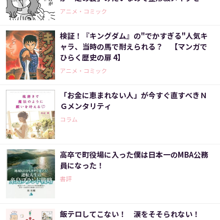
事にしました（10）＞
アニメ・コミック
検証！『キングダム』の"でかすぎる"人気キ
ャラ、当時の馬で耐えられる？ 【マンガで
ひらく歴史の扉 4】
アニメ・コミック
「お金に恵まれない人」が今すぐ直すべきＮ
Ｇメンタリティ
コラム
高卒で町役場に入った僕は日本一のMBA公務
員になった！
書評
飯テロしてこない！ 涙をそそられない！