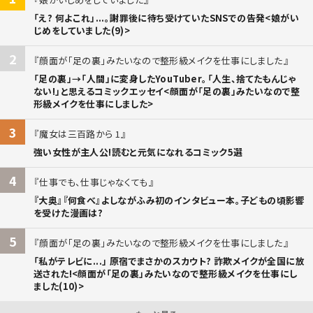
「え? 何よこれ」...。謝罪後に待ち受けていたSNSでの告発<娘がい
じめをしていました(9)>
2
顔面が「足の裏」みたいなので整形級メイクを仕事にしました
「足の裏」→「人間」に変身したYouTuber。「人生、捨てたもんじゃ
ない!」と思えるコミックエッセイ<顔面が「足の裏」みたいなので整
形級メイクを仕事にしました>
3
魔女は三百路から 1
強い女性が主人公!読むと元気になれるコミック5選
4
仕事でも、仕事じゃなくても
『大奥』『何食べ』よしながふみ初のインタビュー本。子どもの頃影響
を受けた漫画は?
5
顔面が「足の裏」みたいなので整形級メイクを仕事にしました
「私がテレビに...」 原宿でまさかのスカウト? 詐欺メイクが全国に放
送された!<顔面が「足の裏」みたいなので整形級メイクを仕事にし
ました(10)>