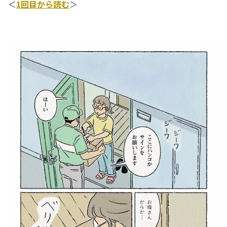
＜
1回目から読む
＞