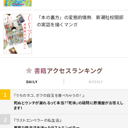
「本の裏方」の変態的情熱 新潮社校閲部
の実話を描くマンガ
書籍
アクセスランキング
DAILY
WEEKLY
1
うちのネコ、ボクの目玉を食べちゃうの?
死ぬとウンチが漏れるって本当?「死体」の疑問に葬儀屋がお答えし
ます!
2
ラストエンペラーの私生活
異常な性生活を送ったラストエンペラー