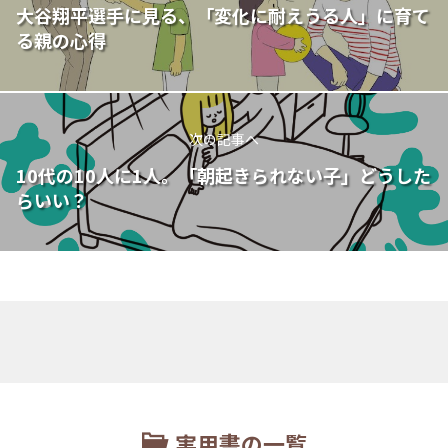
大谷翔平選手に見る、「変化に耐えうる人」に育て
る親の心得
次の記事へ
10代の10人に1人。「朝起きられない子」どうした
らいい？
実用書の一覧