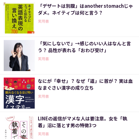
「デザートは別腹」はanother stomachじゃ
ダメ。ネイティブは何と言う？
実用書
「気にしないで」→感じのいい人はなんと言
う？ 品性が表れる「おわび受け」
実用書
なにが「幸せ」？ なぜ「道」に首が？ 実は血
なまぐさい漢字の成り立ち
実用書
LINEの返信がマメな人は要注意。女を「執
着」沼に落とす男の特徴3つ
実用書