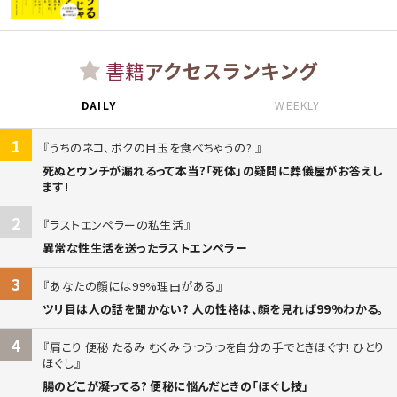
書籍
アクセスランキング
DAILY
WEEKLY
1
うちのネコ、ボクの目玉を食べちゃうの?
死ぬとウンチが漏れるって本当?「死体」の疑問に葬儀屋がお答えし
ます!
2
ラストエンペラーの私生活
異常な性生活を送ったラストエンペラー
3
あなたの顔には99%理由がある
ツリ目は人の話を聞かない? 人の性格は、顔を見れば99%わかる。
4
肩こり 便秘 たるみ むくみ うつうつを自分の手でときほぐす! ひとり
ほぐし
腸のどこが凝ってる? 便秘に悩んだときの「ほぐし技」