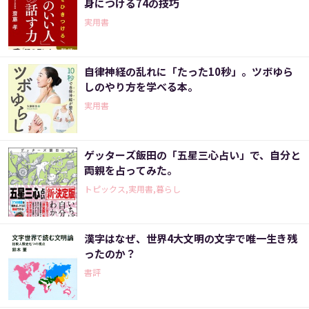
身につける74の技巧
実用書
自律神経の乱れに「たった10秒」。ツボゆら
しのやり方を学べる本。
実用書
ゲッターズ飯田の「五星三心占い」で、自分と
両親を占ってみた。
トピックス,実用書,暮らし
漢字はなぜ、世界4大文明の文字で唯一生き残
ったのか？
書評