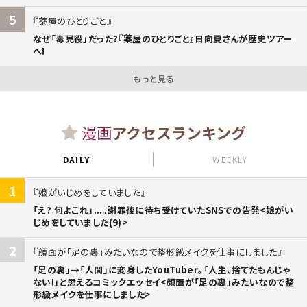
5
薬屋のひとりごと
なぜ「毒見役」だった?『薬屋のひとりごと』日向夏さんが歴史ツアー
へ!
もっと見る
漫画
アクセスランキング
DAILY
WEEKLY
1
娘がいじめをしていました
「え? 何よこれ」...。謝罪後に待ち受けていたSNSでの告発<娘がい
じめをしていました(9)>
2
顔面が「足の裏」みたいなので整形級メイクを仕事にしました
「足の裏」→「人間」に変身したYouTuber。「人生、捨てたもんじゃ
ない!」と思えるコミックエッセイ<顔面が「足の裏」みたいなので整
形級メイクを仕事にしました>