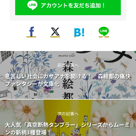
前の記事へ
息苦しい社会にカザアナを開ける！ 森絵都の痛快
ファンタジーが文庫化
次の記事へ
大人気「真空断熱タンブラー」シリーズからムーミ
ンの新柄3種登場！