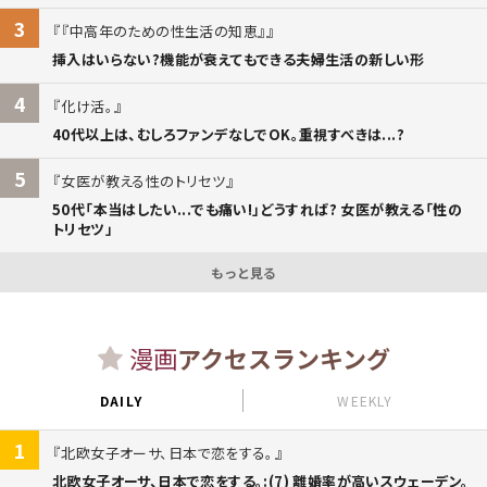
3
『中高年のための性生活の知恵』
挿入はいらない?機能が衰えてもできる夫婦生活の新しい形
4
化け活。
40代以上は、むしろファンデなしでOK。重視すべきは...?
5
女医が教える性のトリセツ
50代「本当はしたい...でも痛い!」どうすれば? 女医が教える「性の
トリセツ」
もっと見る
漫画
アクセスランキング
DAILY
WEEKLY
1
北欧女子オーサ、日本で恋をする。
北欧女子オーサ、日本で恋をする。:(7) 離婚率が高いスウェーデン。