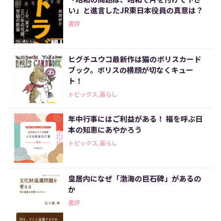
い」と進言したJR東日本役員の真意は？
書評
ヒグチユウコ最新作は猫のボリスカード
ブック。ボリスの横顔が切なくキュー
ト！
トピックス,暮らし
年中行事にはご利益がある！ 福を呼ぶ日
本の知恵にあやかろう
トピックス,暮らし
皇居内になぜ「渤海の巨石碑」があるの
か
書評