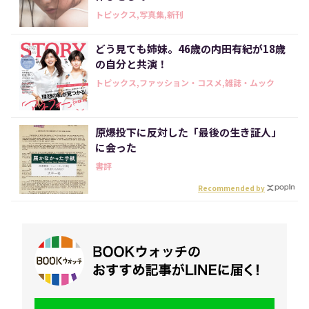
トピックス,写真集,新刊
どう見ても姉妹。46歳の内田有紀が18歳
の自分と共演！
トピックス,ファッション・コスメ,雑誌・ムック
原爆投下に反対した「最後の生き証人」
に会った
書評
Recommended by