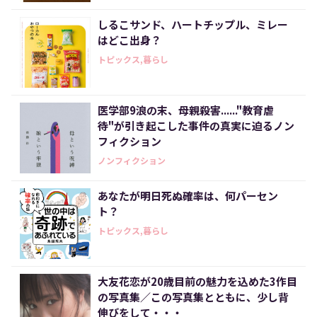
しるこサンド、ハートチップル、ミレー
はどこ出身？
トピックス,暮らし
医学部9浪の末、母親殺害......"教育虐
待"が引き起こした事件の真実に迫るノン
フィクション
ノンフィクション
あなたが明日死ぬ確率は、何パーセン
ト？
トピックス,暮らし
大友花恋が20歳目前の魅力を込めた3作目
の写真集／この写真集とともに、少し背
伸びをして・・・