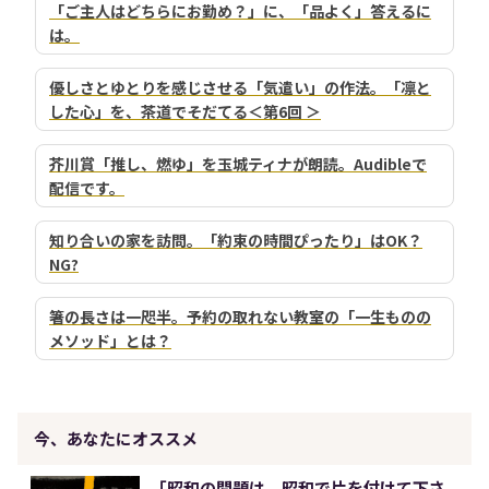
「ご主人はどちらにお勤め？」に、「品よく」答えるに
は。
優しさとゆとりを感じさせる「気遣い」の作法。「凛と
した心」を、茶道でそだてる＜第6回 ＞
芥川賞「推し、燃ゆ」を玉城ティナが朗読。Audibleで
配信です。
知り合いの家を訪問。「約束の時間ぴったり」はOK？
NG?
箸の長さは一咫半。予約の取れない教室の「一生ものの
メソッド」とは？
今、あなたにオススメ
「昭和の問題は、昭和で片を付けて下さ