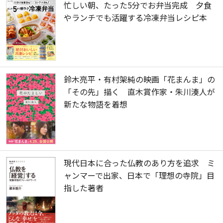
忙しい朝、たった5分でお弁当完成 夕食
やランチでも活躍する冷凍弁当レシピ本
鈴木亮平・有村架純の映画「花まんま」の
「その先」描く 直木賞作家・朱川湊人が
新たな物語を着想
現代日本に合った仏教のあり方を追求 ミ
ャンマーで出家、日本で「理想の寺院」目
指した著者