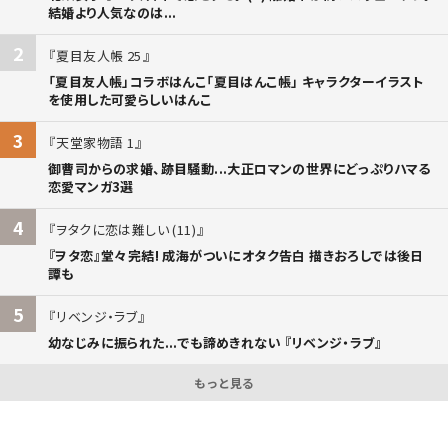
結婚より人気なのは...
2
夏目友人帳 25
「夏目友人帳」コラボはんこ「夏目はんこ帳」 キャラクターイラスト
を使用した可愛らしいはんこ
3
天堂家物語 1
御曹司からの求婚、跡目騒動...大正ロマンの世界にどっぷりハマる
恋愛マンガ3選
4
ヲタクに恋は難しい (11)
『ヲタ恋』堂々完結! 成海がついにオタク告白 描きおろしでは後日
譚も
5
リベンジ・ラブ
幼なじみに振られた...でも諦めきれない 『リベンジ・ラブ』
もっと見る