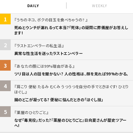
DAILY
WEEKLY
1
うちのネコ、ボクの目玉を食べちゃうの?
死ぬとウンチが漏れるって本当?「死体」の疑問に葬儀屋がお答えし
ます!
2
ラストエンペラーの私生活
異常な性生活を送ったラストエンペラー
3
あなたの顔には99%理由がある
ツリ目は人の話を聞かない? 人の性格は、顔を見れば99%わかる。
4
肩こり 便秘 たるみ むくみ うつうつを自分の手でときほぐす! ひとり
ほぐし
腸のどこが凝ってる? 便秘に悩んだときの「ほぐし技」
5
薬屋のひとりごと
なぜ「毒見役」だった?『薬屋のひとりごと』日向夏さんが歴史ツアー
へ!