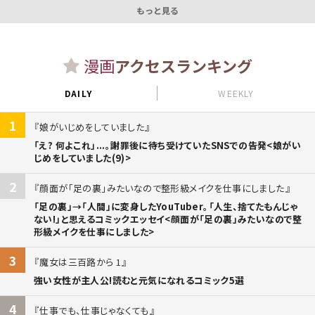
もっと見る
漫画
アクセスランキング
DAILY
WEEKLY
1
娘がいじめをしていました
「え? 何よこれ」...。謝罪後に待ち受けていたSNSでの告発<娘がい
じめをしていました(9)>
2
顔面が「足の裏」みたいなので整形級メイクを仕事にしました
「足の裏」→「人間」に変身したYouTuber。「人生、捨てたもんじゃ
ない!」と思えるコミックエッセイ<顔面が「足の裏」みたいなので整
形級メイクを仕事にしました>
3
魔女は三百路から 1
強い女性が主人公!読むと元気になれるコミック5選
4
仕事でも、仕事じゃなくても