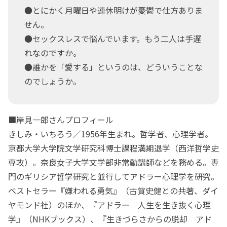
●とにかく月曜日や連休明けが憂鬱で仕方ありま
せん。
●セックスレスで悩んでいます。もう二人は手遅
れなのですか。
●誰かを「愛する」というのは、どういうことな
のでしょうか。
■岸見一郎さんプロフィール
きしみ・いちろう／1956年生まれ。哲学者、心理学者。
京都大学大学院文学研究科博士課程満期退学（西洋哲学史
専攻）。奈良女子大学文学部非常勤講師などを務める。専
門のギリシア哲学研究と並行してアドラー心理学を研究。
ベストセラー『嫌われる勇気』（古賀史健との共著、ダイ
ヤモンド社）のほか、『アドラー 人生を生き抜く心理
学』（NHKブックス）、『生きづらさからの脱却 アド