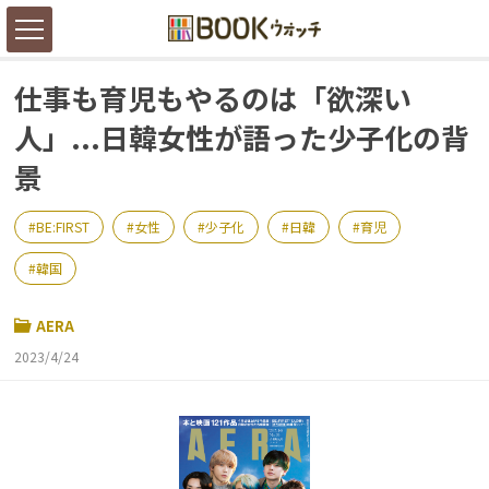
仕事も育児もやるのは「欲深い
人」...日韓女性が語った少子化の背
景
BE:FIRST
女性
少子化
日韓
育児
韓国
AERA
2023/4/24