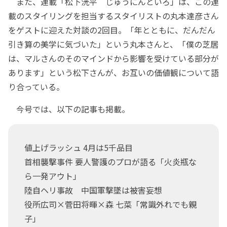
また、連載「松下洸平 じゅうにんといろ」は、この連
載のスタイリングを担当するスタイリストの丸本達彦さん
をゲストに迎えた対談の2回目。「年とともに、だんだん
引き算の美学に気づいた」という丸本さんと、「僕の芝居
は、マルさんのそのマインドから影響を受けている部分が
あります」という松下さんが、お互いの価値観について語
り合っている。
今号では、以下の記事も掲載。
値上げラッシュ 4月は5千品目
首相襲撃事件 要人警護のプロが語る「火炎瓶な
ら一発アウト」
陸自ヘリ事故 中国軍撃墜は被害妄想
役所広司×菅田将暉×森 七菜「常識外れでも親
子」