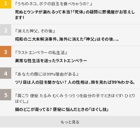
1
うちのネコ、ボクの目玉を食べちゃうの?
死ぬとウンチが漏れるって本当?「死体」の疑問に葬儀屋がお答えし
ます!
2
消えた神父、その後
昭和の二大未解決事件。海外に消えた「神父」はその後...。
3
ラストエンペラーの私生活
異常な性生活を送ったラストエンペラー
4
あなたの顔には99%理由がある
ツリ目は人の話を聞かない? 人の性格は、顔を見れば99%わかる。
5
肩こり 便秘 たるみ むくみ うつうつを自分の手でときほぐす! ひとり
ほぐし
腸のどこが凝ってる? 便秘に悩んだときの「ほぐし技」
もっと見る