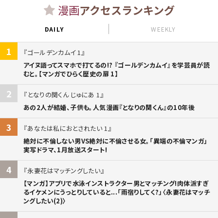
漫画
アクセスランキング
DAILY
WEEKLY
1
ゴールデンカムイ 1
アイヌ語ってスマホで打てるの!? 『ゴールデンカムイ』を学芸員が読
むと。【マンガでひらく歴史の扉 1】
2
となりの関くん じゅにあ 1
あの2人が結婚、子供も。人気漫画『となりの関くん』の10年後
3
あなたは私におとされたい 1
絶対に不倫しない男VS絶対に不倫させる女。「異端の不倫マンガ」
実写ドラマ、1月放送スタート!
4
永妻花はマッチングしたい
【マンガ】アプリで水泳インストラクター男とマッチング!肉体派すぎ
るイケメンにうっとりしていると...「雨宿りしてく?」〈永妻花はマッチ
ングしたい(2)〉