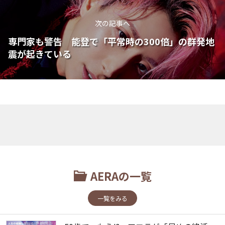
次の記事へ
専門家も警告 能登で「平常時の300倍」の群発地
震が起きている
AERAの一覧
一覧をみる