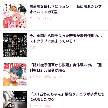
無愛想な優しさにキュン！ 秋に読みたいア
オハルマンガ3選
アニメ・コミック
今、全国から職を失った若者が歌舞伎町のホ
ストクラブに集まっている！
書評
「認知症予備軍から復活」実体験ルポ。「週
刊朝日」元記者が綴る
トピックス,雑誌・ムック
「101匹わんちゃん」悪役クルエラが子犬たち
に執着したワケ
トピックス,小説