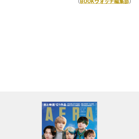
（
BOOKウォッチ編集部
）