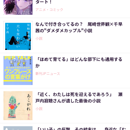
タート！
アニメ・コミック
なんで付き合ってるの？ 尾崎世界観×千早
茜の"ダメダメカップル"小説
小説
「ほめて育てる」はどんな部下にも通用する
か
新刊JPニュース
「近く、わたしは死を迎えるであろう」 瀬
戸内寂聴さんが遺した最後の小説
小説
「いい子」の反撃。その結末は...。身近な「む