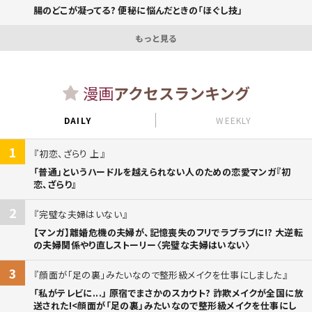
腸のどこが凝ってる? 便秘に悩んだときの「ほぐし技」
もっと見る
漫画
アクセスランキング
DAILY
WEEKLY
1
初恋、ざらり 上
「普通」というハードルを越えられない人のための恋愛マンガ『初
恋、ざらり』
2
完璧な夫婦はいない
【マンガ】離婚危機の夫婦が、記憶喪失のフリでラブラブに!? 大逆転
の夫婦関係やり直しストーリー〈完璧な夫婦はいない〉
3
顔面が「足の裏」みたいなので整形級メイクを仕事にしました
「私がテレビに...」 原宿でまさかのスカウト? 詐欺メイクが全国に放
送された!<顔面が「足の裏」みたいなので整形級メイクを仕事にし