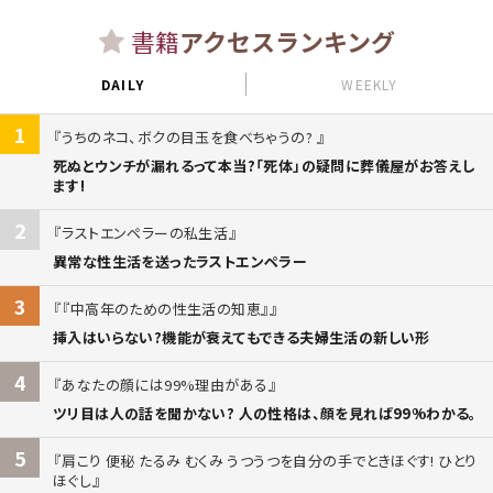
書籍
アクセスランキング
DAILY
WEEKLY
1
うちのネコ、ボクの目玉を食べちゃうの?
死ぬとウンチが漏れるって本当?「死体」の疑問に葬儀屋がお答えし
ます!
2
ラストエンペラーの私生活
異常な性生活を送ったラストエンペラー
3
『中高年のための性生活の知恵』
挿入はいらない?機能が衰えてもできる夫婦生活の新しい形
4
あなたの顔には99%理由がある
ツリ目は人の話を聞かない? 人の性格は、顔を見れば99%わかる。
5
肩こり 便秘 たるみ むくみ うつうつを自分の手でときほぐす! ひとり
ほぐし