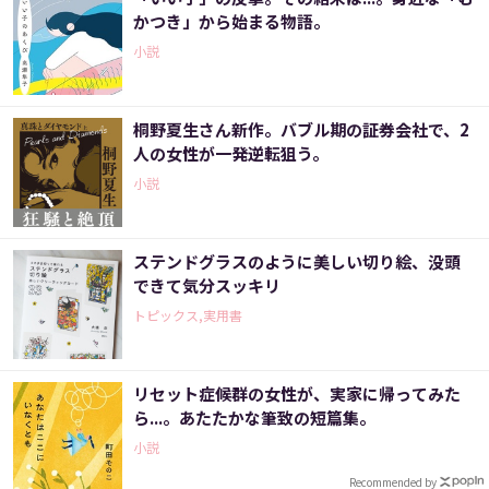
かつき」から始まる物語。
小説
桐野夏生さん新作。バブル期の証券会社で、2
人の女性が一発逆転狙う。
小説
ステンドグラスのように美しい切り絵、没頭
できて気分スッキリ
トピックス,実用書
リセット症候群の女性が、実家に帰ってみた
ら...。あたたかな筆致の短篇集。
小説
Recommended by