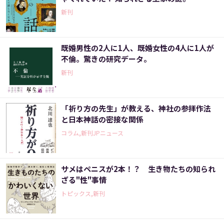
新刊
既婚男性の2人に1人、既婚女性の4人に1人が
不倫。驚きの研究データ。
新刊
「祈り方の先生」が教える、神社の参拝作法
と日本神話の密接な関係
コラム,新刊JPニュース
サメはペニスが2本！？ 生き物たちの知られ
ざる"性"事情
トピックス,新刊