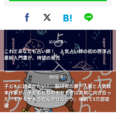
前の記事へ
これであなたも占い師！ 人気占い師の初の西洋占
星術入門書が、待望の発売
次の記事へ
子どもに読ませたい！ 脳研究の第一人者と人気絵
本作家が、子どもたちのモヤモヤに真剣に向き合っ
た『モヤモヤそうだんクリニック』増刷で5万部突
破