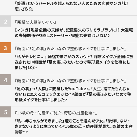
「普通」というハードルを越えられない人のための恋愛マンガ『初
恋、ざらり』
2
完璧な夫婦はいない
【マンガ】離婚危機の夫婦が、記憶喪失のフリでラブラブに!? 大逆転
の夫婦関係やり直しストーリー〈完璧な夫婦はいない〉
3
顔面が「足の裏」みたいなので整形級メイクを仕事にしました
「私がテレビに...」 原宿でまさかのスカウト? 詐欺メイクが全国に放
送された!<顔面が「足の裏」みたいなので整形級メイクを仕事にし
ました(10)>
4
顔面が「足の裏」みたいなので整形級メイクを仕事にしました
「足の裏」→「人間」に変身したYouTuber。「人生、捨てたもんじゃ
ない!」と思えるコミックエッセイ<顔面が「足の裏」みたいなので整
形級メイクを仕事にしました>
5
16歳の母 ~助産師が見た、奇跡の出産物語~
「私...赤ちゃんができました」――産むことを選んだ少女。「後悔しない・
させない」ように生きていく<16歳の母 ~助産師が見た、奇跡の出産
物語~>