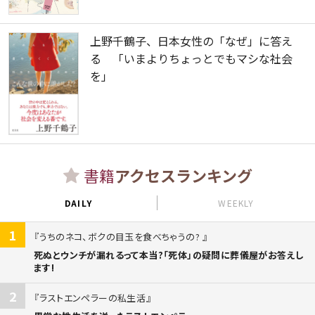
上野千鶴子、日本女性の「なぜ」に答え
る 「いまよりちょっとでもマシな社会
を」
書籍
アクセスランキング
DAILY
WEEKLY
1
うちのネコ、ボクの目玉を食べちゃうの?
死ぬとウンチが漏れるって本当?「死体」の疑問に葬儀屋がお答えし
ます!
2
ラストエンペラーの私生活