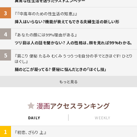
異常な性生活を送ったラストエンペラー
3
『中高年のための性生活の知恵』
挿入はいらない?機能が衰えてもできる夫婦生活の新しい形
4
あなたの顔には99%理由がある
ツリ目は人の話を聞かない? 人の性格は、顔を見れば99%わかる。
5
肩こり 便秘 たるみ むくみ うつうつを自分の手でときほぐす! ひとり
ほぐし
腸のどこが凝ってる? 便秘に悩んだときの「ほぐし技」
もっと見る
漫画
アクセスランキング
DAILY
WEEKLY
1
初恋、ざらり 上