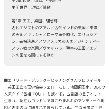
第2章 辺獄、煉獄、中間世界
中間世界／辺獄／煉獄
第3章 天国、楽園、理想郷
古代エジプトのアアル／古代インドの天国／東洋
の天国／ギリシャとローマ――黄金時代、エリュシオ
ン、幸福諸島／メソアメリカの天国／ジャンナ――イ
スラム教の楽園／ヴァルハラ／聖書の王国／エデ
ンの園を地図にするほか
■エドワード・ブルック＝ヒッチングさんプロフィール
英国王立地理学協会フェローにして地図偏愛家。BBCの
人気クイズ番組「QI」にも携わる。古書店の息子として
生まれ、現在もロンドンでほこりまみれのアンティーク地
図と古本の山に囲まれて暮らしている。 主な著者に『世