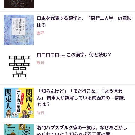
日本を代表する碩学と、「同行二人半」の意味
は？
書評
口口口口口......この漢字、何と読む？
新刊
「知らんけど」「また行こな」「よう言わ
ん」 関東人が誤解している関西弁の「常識」
とは？
新刊
名門ハプスブルク家の一族は、なぜあごがし
ゃくれていた？ 知られざる王家の謎。