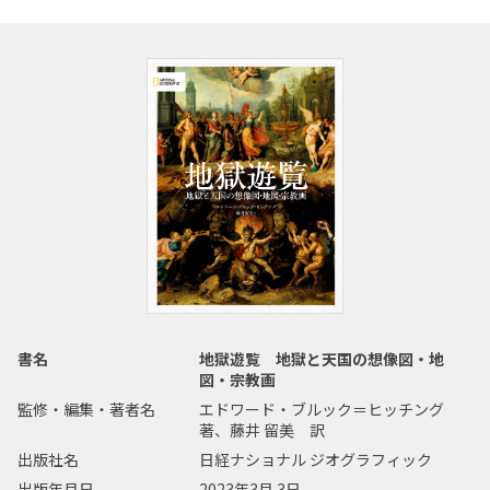
書名
地獄遊覧 地獄と天国の想像図・地
図・宗教画
監修・編集・著者名
エドワード・ブルック＝ヒッチング
著、藤井 留美 訳
出版社名
日経ナショナル ジオグラフィック
出版年月日
2023年3月 3日