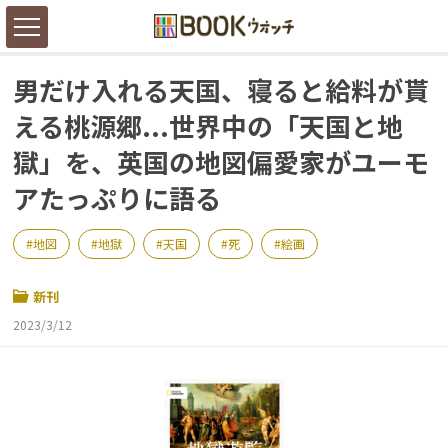
男だけ入れる天国、寝ると給料が貰
える桃源郷...世界中の「天国と地
獄」を、英国の地図偏愛家がユーモ
アたっぷりに語る
地図
地獄
天国
死
絵画
新刊
2023/3/12