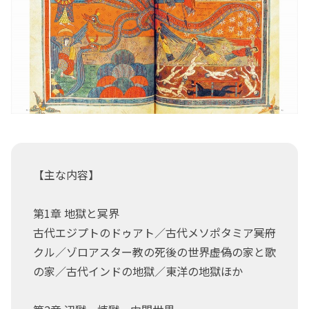
【主な内容】
第1章 地獄と冥界
古代エジプトのドゥアト／古代メソポタミア――冥府
クル／ゾロアスター教の死後の世界――虚偽の家と歌
の家／古代インドの地獄／東洋の地獄ほか