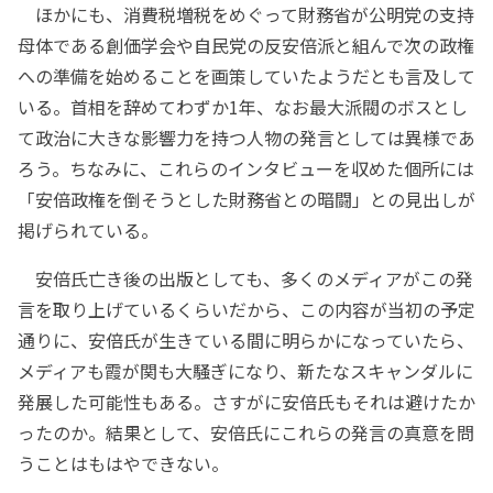
ほかにも、消費税増税をめぐって財務省が公明党の支持
母体である創価学会や自民党の反安倍派と組んで次の政権
への準備を始めることを画策していたようだとも言及して
いる。首相を辞めてわずか1年、なお最大派閥のボスとし
て政治に大きな影響力を持つ人物の発言としては異様であ
ろう。ちなみに、これらのインタビューを収めた個所には
「安倍政権を倒そうとした財務省との暗闘」との見出しが
掲げられている。
安倍氏亡き後の出版としても、多くのメディアがこの発
言を取り上げているくらいだから、この内容が当初の予定
通りに、安倍氏が生きている間に明らかになっていたら、
メディアも霞が関も大騒ぎになり、新たなスキャンダルに
発展した可能性もある。さすがに安倍氏もそれは避けたか
ったのか。結果として、安倍氏にこれらの発言の真意を問
うことはもはやできない。