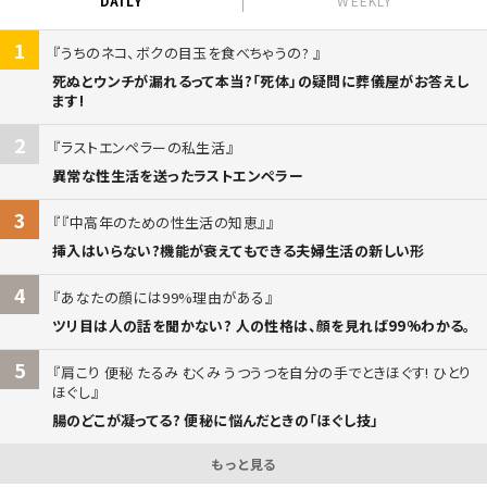
DAILY
WEEKLY
1
うちのネコ、ボクの目玉を食べちゃうの?
死ぬとウンチが漏れるって本当?「死体」の疑問に葬儀屋がお答えし
ます!
2
ラストエンペラーの私生活
異常な性生活を送ったラストエンペラー
3
『中高年のための性生活の知恵』
挿入はいらない?機能が衰えてもできる夫婦生活の新しい形
4
あなたの顔には99%理由がある
ツリ目は人の話を聞かない? 人の性格は、顔を見れば99%わかる。
5
肩こり 便秘 たるみ むくみ うつうつを自分の手でときほぐす! ひとり
ほぐし
腸のどこが凝ってる? 便秘に悩んだときの「ほぐし技」
もっと見る