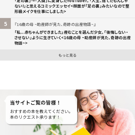
「足の裏」→「人間」に変身したYouTuber。「人生、捨てたもんじゃ
ない!」と思えるコミックエッセイ<顔面が「足の裏」みたいなので整
形級メイクを仕事にしました>
5
16歳の母 ~助産師が見た、奇跡の出産物語~
「私...赤ちゃんができました」――産むことを選んだ少女。「後悔しない・
させない」ように生きていく<16歳の母 ~助産師が見た、奇跡の出産
物語~>
もっと見る
当サイトご覧の皆様！
おすすめの本を教えてください。
本のリクエスト承ります！