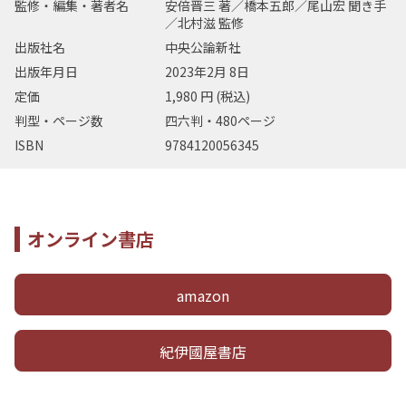
監修・編集・著者名
安倍晋三 著／橋本五郎／尾山宏 聞き手
／北村滋 監修
出版社名
中央公論新社
出版年月日
2023年2月 8日
定価
1,980 円 (税込)
判型・ページ数
四六判・480ページ
ISBN
9784120056345
オンライン書店
amazon
紀伊國屋書店