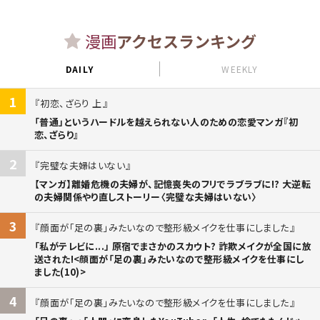
漫画
アクセスランキング
DAILY
WEEKLY
1
初恋、ざらり 上
「普通」というハードルを越えられない人のための恋愛マンガ『初
恋、ざらり』
2
完璧な夫婦はいない
【マンガ】離婚危機の夫婦が、記憶喪失のフリでラブラブに!? 大逆転
の夫婦関係やり直しストーリー〈完璧な夫婦はいない〉
3
顔面が「足の裏」みたいなので整形級メイクを仕事にしました
「私がテレビに...」 原宿でまさかのスカウト? 詐欺メイクが全国に放
送された!<顔面が「足の裏」みたいなので整形級メイクを仕事にし
ました(10)>
4
顔面が「足の裏」みたいなので整形級メイクを仕事にしました