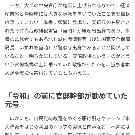
一方、大半の中央官庁が槍玉に上げられるなかで、経済
産業省と警察庁には大きな信頼を置いていたことを安倍氏
は隠していない。本書に頻繁に登場し、安倍氏の右腕とさ
れた今井尚哉政務秘書官（当時）が経産省出身であり、本
書の監修者でもある北村滋内閣情報官（後に国家安全保障
局長、いずれも当時）が警察庁出身であることと関係して
いることも明らかにしている。安倍政権というものがどう
いう官僚機構の上に乗っていた政権だったかを、当事者本
人が明確に位置付けているともいえる。
「令和」の前に官邸幹部が勧めていた
元号
ほかにも、自民党総裁選をめぐる駆け引きやトランプ米
大統領をはじめ各国のトップの実像と肉声など、本書には