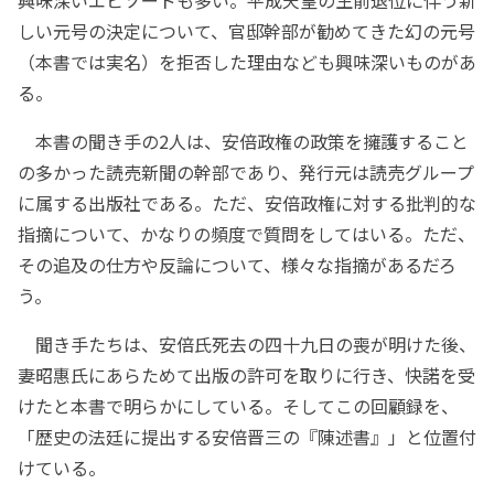
興味深いエピソードも多い。平成天皇の生前退位に伴う新
しい元号の決定について、官邸幹部が勧めてきた幻の元号
（本書では実名）を拒否した理由なども興味深いものがあ
る。
本書の聞き手の2人は、安倍政権の政策を擁護すること
の多かった読売新聞の幹部であり、発行元は読売グループ
に属する出版社である。ただ、安倍政権に対する批判的な
指摘について、かなりの頻度で質問をしてはいる。ただ、
その追及の仕方や反論について、様々な指摘があるだろ
う。
聞き手たちは、安倍氏死去の四十九日の喪が明けた後、
妻昭惠氏にあらためて出版の許可を取りに行き、快諾を受
けたと本書で明らかにしている。そしてこの回顧録を、
「歴史の法廷に提出する安倍晋三の『陳述書』」と位置付
けている。