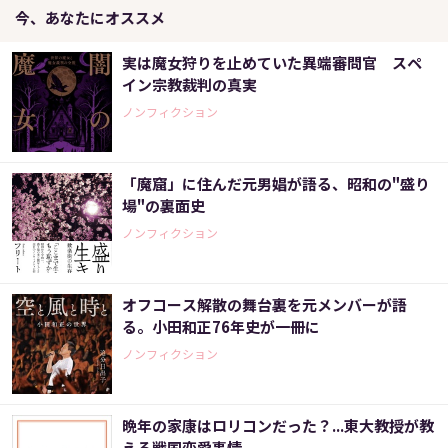
今、あなたにオススメ
実は魔女狩りを止めていた異端審問官 スペ
イン宗教裁判の真実
ノンフィクション
「魔窟」に住んだ元男娼が語る、昭和の"盛り
場"の裏面史
ノンフィクション
オフコース解散の舞台裏を元メンバーが語
る。小田和正76年史が一冊に
ノンフィクション
晩年の家康はロリコンだった？...東大教授が教
える戦国恋愛事情